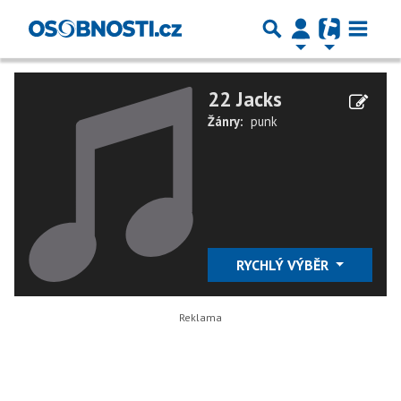
22 Jacks
Žánry:
punk
RYCHLÝ VÝBĚR