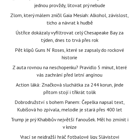
jednou provždy, litovat prý nebude
Zlom, který málem zničil Gaia Mesiah: Alkohol, závislost,
ticho a návrat k hudbě
Ústřice dokázaly vyfiltrovat celý Chesapeake Bay za
týden, dnes to trvá přes rok
Pět klipů Guns N‘ Roses, které se zapsaly do rockové
historie
Z auta rovnou na neschopenku? Pravidlo 5 minut, které
vás zachrání před letní angínou
Action láká: Značková sluchátka za 244 korun, jinde
přitom stojí i třikrát tolik
Dobrodružství s bohem Panem: Čepelka napsal text,
Kubišová ho zpívala, melodie je stará přes 400 let
Trump je prý Khabibův největší fanoušek. Měl ho zmínit i
v knize
Vrací se nejdražší hráč fotbalové ligy. Slávistovi