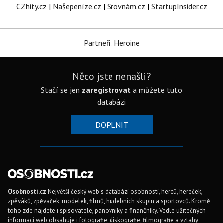
CZhity.cz
|
Našepeníze.cz
|
Srovnám.cz
|
StartupInsider.cz
Partneři: Heroine
Něco jste nenašli?
Stačí se jen
zaregistrovat
a můžete tuto
databázi
DOPLNIT
Osobnosti.cz
Největší český web s databází osobností, herců, hereček,
zpěváků, zpěvaček, modelek, filmů, hudebních skupin a sportovců. Kromě
toho zde najdete i spisovatele, panovníky a finančníky. Vedle užitečných
informací web obsahuje i fotografie, diskografie, filmografie a vztahy