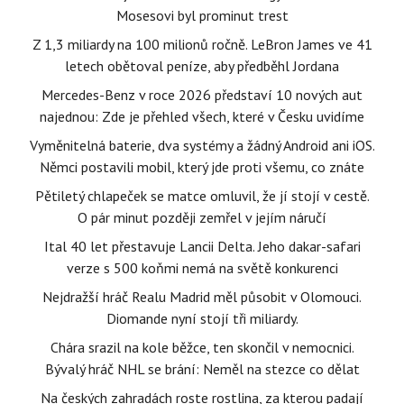
Mosesovi byl prominut trest
Z 1,3 miliardy na 100 milionů ročně. LeBron James ve 41
letech obětoval peníze, aby předběhl Jordana
Mercedes-Benz v roce 2026 představí 10 nových aut
najednou: Zde je přehled všech, které v Česku uvidíme
Vyměnitelná baterie, dva systémy a žádný Android ani iOS.
Němci postavili mobil, který jde proti všemu, co znáte
Pětiletý chlapeček se matce omluvil, že jí stojí v cestě.
O pár minut později zemřel v jejím náručí
Ital 40 let přestavuje Lancii Delta. Jeho dakar-safari
verze s 500 koňmi nemá na světě konkurenci
Nejdražší hráč Realu Madrid měl působit v Olomouci.
Diomande nyní stojí tři miliardy.
Chára srazil na kole běžce, ten skončil v nemocnici.
Bývalý hráč NHL se brání: Neměl na stezce co dělat
Na českých zahradách roste rostlina, za kterou padají