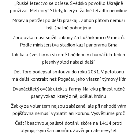
„Ruské letectvo se otřese. Švédsko povolilo Ukrajině
používat Meteory.“ Střely, kterým žádné letadlo neunikne
Mrkev a petržel po dešti praskají. Záhon přitom nemusí
být špatně pohnojený
Zbrojovka musí snížit tribuny Za Lužánkami o 9 metrů.
Podle ministerstva stadion kazí panorama Brna
Jablka a švestky na stromě hnědnou v chumáčích. Jeden
plesnivý plod nakazí další
Del Toro podepsal smlouvu do roku 2031. V pelotonu
má delší kontrakt než Pogačar, jeho vlastní týmový lídr
Dvanáctiletý ovčák utekl z farmy. Na krku přinesl ručně
psaný vzkaz, který z něj udělal hrdinu
Žabky za volantem nejsou zakázané, ale při nehodě vám
pojišťovna nemusí vyplatit ani korunu. Vysvětlíme proč
Čeští beachvolejbalisté dotáhli skóre na 14:14 proti
olympijským šampionům. Závěr jim ale nevyšel