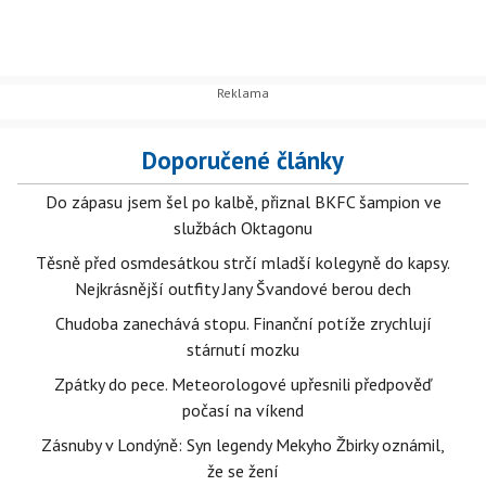
Doporučené články
Do zápasu jsem šel po kalbě, přiznal BKFC šampion ve
službách Oktagonu
Těsně před osmdesátkou strčí mladší kolegyně do kapsy.
Nejkrásnější outfity Jany Švandové berou dech
Chudoba zanechává stopu. Finanční potíže zrychlují
stárnutí mozku
Zpátky do pece. Meteorologové upřesnili předpověď
počasí na víkend
Zásnuby v Londýně: Syn legendy Mekyho Žbirky oznámil,
že se žení