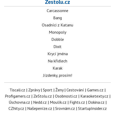
Zestolu.cz
Carcassonne
Bang
Osadníci z Katanu
Monopoly
Dobble
Dixit
Krycí jména
Na křídlech
Karak
Jízdenky, prosím!
Tiscali.cz
|
Zprávy
|
Sport
|
Ženy
|
Cestování
|
Games.cz
|
Profigamers.cz
|
ZeStolu.cz
|
Osobnosti.cz
|
Karaoketexty.cz
|
Úschovna.cz
|
Nedd.cz
|
Moulík.cz
|
Fights.cz
|
Dokina.cz
|
CZhity.cz
|
Našepeníze.cz
|
Srovnám.cz
|
StartupInsider.cz