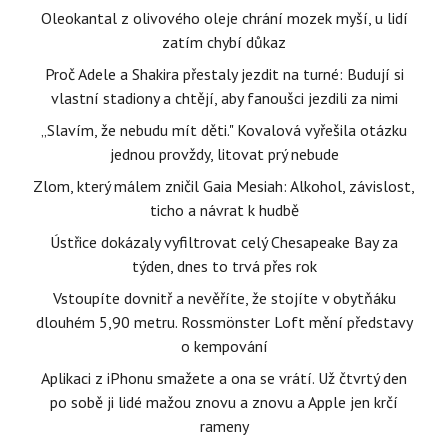
Oleokantal z olivového oleje chrání mozek myší, u lidí
zatím chybí důkaz
Proč Adele a Shakira přestaly jezdit na turné: Budují si
vlastní stadiony a chtějí, aby fanoušci jezdili za nimi
„Slavím, že nebudu mít děti." Kovalová vyřešila otázku
jednou provždy, litovat prý nebude
Zlom, který málem zničil Gaia Mesiah: Alkohol, závislost,
ticho a návrat k hudbě
Ústřice dokázaly vyfiltrovat celý Chesapeake Bay za
týden, dnes to trvá přes rok
Vstoupíte dovnitř a nevěříte, že stojíte v obytňáku
dlouhém 5,90 metru. Rossmönster Loft mění představy
o kempování
Aplikaci z iPhonu smažete a ona se vrátí. Už čtvrtý den
po sobě ji lidé mažou znovu a znovu a Apple jen krčí
rameny