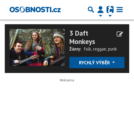
3 Daft
Monkeys
Žánry:
folk
,
reggae
,
punk
RYCHLÝ VÝBĚR