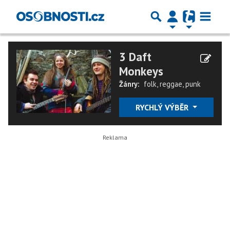
3 Daft
Monkeys
Žánry:
folk
,
reggae
,
punk
RYCHLÝ VÝBĚR