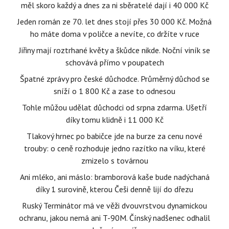
měl skoro každý a dnes za ni sběratelé dají i 40 000 Kč
Jeden román ze 70. let dnes stojí přes 30 000 Kč. Možná
ho máte doma v poličce a nevíte, co držíte v ruce
Jiřiny mají roztrhané květy a škůdce nikde. Noční viník se
schovává přímo v poupatech
Špatné zprávy pro české důchodce. Průměrný důchod se
sníží o 1 800 Kč a zase to odnesou
Tohle můžou udělat důchodci od srpna zdarma. Ušetří
díky tomu klidně i 11 000 Kč
Tlakový hrnec po babičce jde na burze za cenu nové
trouby: o ceně rozhoduje jedno razítko na víku, které
zmizelo s továrnou
Ani mléko, ani máslo: bramborová kaše bude nadýchaná
díky 1 surovině, kterou Češi denně lijí do dřezu
Ruský Terminátor má ve věži dvouvrstvou dynamickou
ochranu, jakou nemá ani T-90M. Čínský nadšenec odhalil