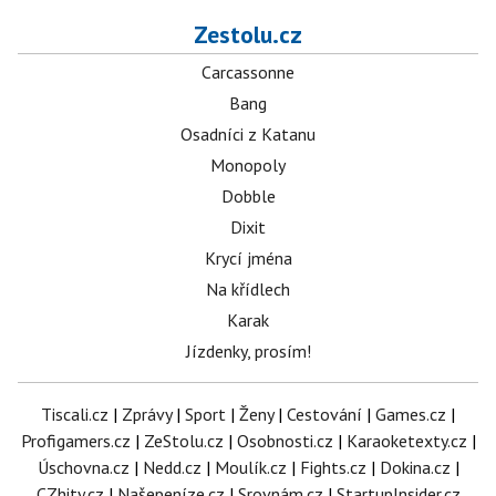
Zestolu.cz
Carcassonne
Bang
Osadníci z Katanu
Monopoly
Dobble
Dixit
Krycí jména
Na křídlech
Karak
Jízdenky, prosím!
Tiscali.cz
|
Zprávy
|
Sport
|
Ženy
|
Cestování
|
Games.cz
|
Profigamers.cz
|
ZeStolu.cz
|
Osobnosti.cz
|
Karaoketexty.cz
|
Úschovna.cz
|
Nedd.cz
|
Moulík.cz
|
Fights.cz
|
Dokina.cz
|
CZhity.cz
|
Našepeníze.cz
|
Srovnám.cz
|
StartupInsider.cz