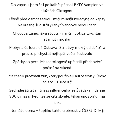
Do zápasu jsem šel po kalbě, přiznal BKFC šampion ve
službách Oktagonu
Těsně před osmdesátkou strčí mladší kolegyně do kapsy.
Nejkrásnější outfity Jany Švandové berou dech
Chudoba zanechává stopu. Finanční potíže zrychlují
stárnutí mozku
Moby na Colours of Ostrava: Střízlivý, mokrý od deště, a
přesto přichystal nejlepší večer festivalu
Zpátky do pece. Meteorologové upřesnili předpověď
počasí na víkend
Mechanik prozradil trik, který používají autoservisy. Čechy
to stojí tisíce Kč
Sedmdesátiletá fitness influencerka ze Švédska jí denně
800 g masa. Tvrdí, že se cítí skvěle, lékaři upozorňují na
rizika
Nemáte doma v šuplíku tuhle drobnost z ČSSR? Dřív ji