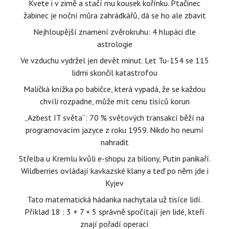
Kvete i v zimě a stačí mu kousek kořínku. Ptačinec
žabinec je noční můra zahrádkářů, dá se ho ale zbavit
Nejhloupější znamení zvěrokruhu: 4 hlupáci dle
astrologie
Ve vzduchu vydržel jen devět minut. Let Tu-154 se 115
lidmi skončil katastrofou
Maličká knížka po babičce, která vypadá, že se každou
chvíli rozpadne, může mít cenu tisíců korun
„Azbest IT světa“: 70 % světových transakcí běží na
programovacím jazyce z roku 1959. Nikdo ho neumí
nahradit
Střelba u Kremlu kvůli e-shopu za biliony, Putin panikaří.
Wildberries ovládají kavkazské klany a teď po něm jde i
Kyjev
Tato matematická hádanka nachytala už tisíce lidí.
Příklad 18 : 3 + 7 × 5 správně spočítají jen lidé, kteří
znají pořadí operací