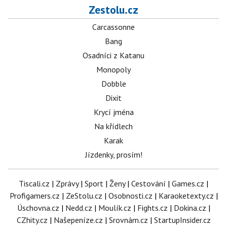
Zestolu.cz
Carcassonne
Bang
Osadníci z Katanu
Monopoly
Dobble
Dixit
Krycí jména
Na křídlech
Karak
Jízdenky, prosím!
Tiscali.cz
|
Zprávy
|
Sport
|
Ženy
|
Cestování
|
Games.cz
|
Profigamers.cz
|
ZeStolu.cz
|
Osobnosti.cz
|
Karaoketexty.cz
|
Úschovna.cz
|
Nedd.cz
|
Moulík.cz
|
Fights.cz
|
Dokina.cz
|
CZhity.cz
|
Našepeníze.cz
|
Srovnám.cz
|
StartupInsider.cz