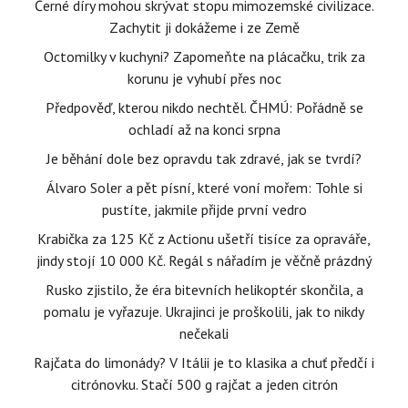
Černé díry mohou skrývat stopu mimozemské civilizace.
Zachytit ji dokážeme i ze Země
Octomilky v kuchyni? Zapomeňte na plácačku, trik za
korunu je vyhubí přes noc
Předpověď, kterou nikdo nechtěl. ČHMÚ: Pořádně se
ochladí až na konci srpna
Je běhání dole bez opravdu tak zdravé, jak se tvrdí?
Álvaro Soler a pět písní, které voní mořem: Tohle si
pustíte, jakmile přijde první vedro
Krabička za 125 Kč z Actionu ušetří tisíce za opraváře,
jindy stojí 10 000 Kč. Regál s nářadím je věčně prázdný
Rusko zjistilo, že éra bitevních helikoptér skončila, a
pomalu je vyřazuje. Ukrajinci je proškolili, jak to nikdy
nečekali
Rajčata do limonády? V Itálii je to klasika a chuť předčí i
citrónovku. Stačí 500 g rajčat a jeden citrón