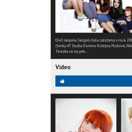
Dívčí skupina 5angels byla založena v roce 200
členky AT Studia Domino Kristýna Pecková, Nik
Terezka se na jaře...
Video