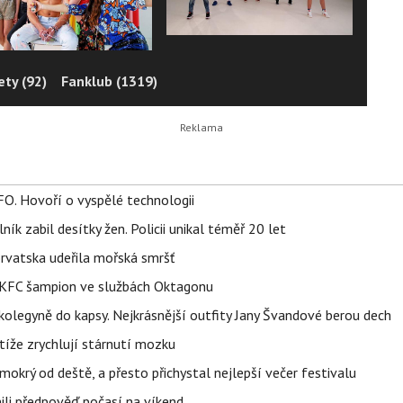
ty (92)
Fanklub (1319)
FO. Hovoří o vyspělé technologii
ík zabil desítky žen. Policii unikal téměř 20 let
orvatska udeřila mořská smršť
 BKFC šampion ve službách Oktagonu
olegyně do kapsy. Nejkrásnější outfity Jany Švandové berou dech
íže zrychlují stárnutí mozku
mokrý od deště, a přesto přichystal nejlepší večer festivalu
ili předpověď počasí na víkend