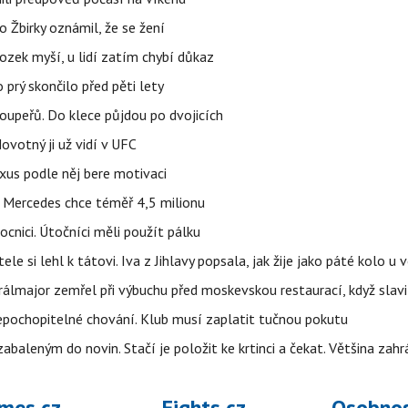
 Žbirky oznámil, že se žení
ozek myší, u lidí zatím chybí důkaz
prý skončilo před pěti lety
upeřů. Do klece půjdou po dvojicích
votný ji už vidí v UFC
uxus podle něj bere motivaci
a Mercedes chce téměř 4,5 milionu
cnici. Útočníci měli použít pálku
ele si lehl k tátovi. Iva z Jihlavy popsala, jak žije jako páté kolo u 
álmajor zemřel při výbuchu před moskevskou restaurací, když slavi
epochopitelné chování. Klub musí zaplatit tučnou pokutu
aleným do novin. Stačí je položit ke krtinci a čekat. Většina zah
mes.cz
Fights.cz
Osobnos