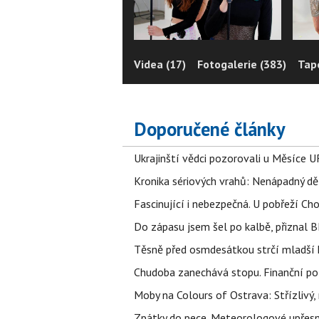
Videa (17)
Fotogalerie (383)
Tape
Doporučené články
Ukrajinští vědci pozorovali u Měsíce U
Kronika sériových vrahů: Nenápadný děln
Fascinující i nebezpečná. U pobřeží Ch
Do zápasu jsem šel po kalbě, přiznal
Těsně před osmdesátkou strčí mladší k
Chudoba zanechává stopu. Finanční pot
Moby na Colours of Ostrava: Střízlivý, 
Zpátky do pece. Meteorologové upřesn