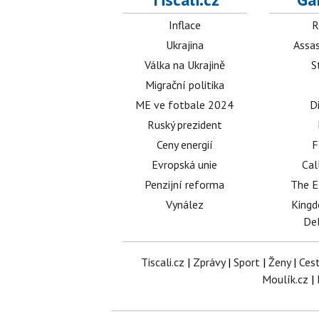
Inflace
R
Ukrajina
Assas
Válka na Ukrajině
S
Migrační politika
ME ve fotbale 2024
D
Ruský prezident
Ceny energií
F
Evropská unie
Cal
Penzijní reforma
The E
Vynález
King
Del
Tiscali.cz
|
Zprávy
|
Sport
|
Ženy
|
Ces
Moulík.cz
|