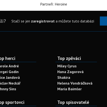
Partneři: Heroine
li?
Stačí se jen
zaregistrovat
a můžete tuto databázi
op herci
Top zpěváci
arole André
Miley Cyrus
ergei Godin
Hana Zagorová
lice Jandová
Shakira
áclav Neckář
Helena Vondráčková
ohnny Sins
Maria Baimler
op sportovci
Top spisovatelé