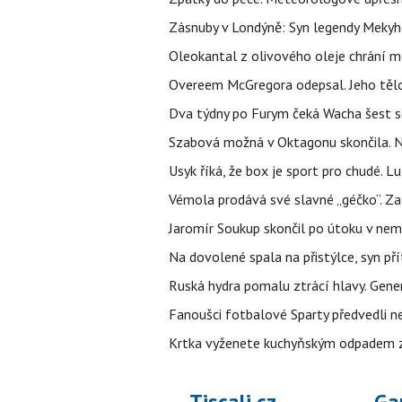
Zásnuby v Londýně: Syn legendy Mekyho
Oleokantal z olivového oleje chrání m
Overeem McGregora odepsal. Jeho tělo 
Dva týdny po Furym čeká Wacha šest so
Szabová možná v Oktagonu skončila. No
Usyk říká, že box je sport pro chudé. L
Vémola prodává své slavné „géčko“. Z
Jaromír Soukup skončil po útoku v nemo
Na dovolené spala na přistýlce, syn přít
Ruská hydra pomalu ztrácí hlavy. Gener
Fanoušci fotbalové Sparty předvedli n
Krtka vyženete kuchyňským odpadem zab
Tiscali.cz
Ga