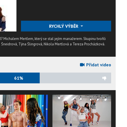
RYCHLÝ VÝBĚR
7 Michalem Mertlem, který se stal jejím manažerem. Skupinu tvořili
i Šneidrová, Týna Šlingrová, Nikola Mertlová a Tereza Procházková.
Přidat video
61%