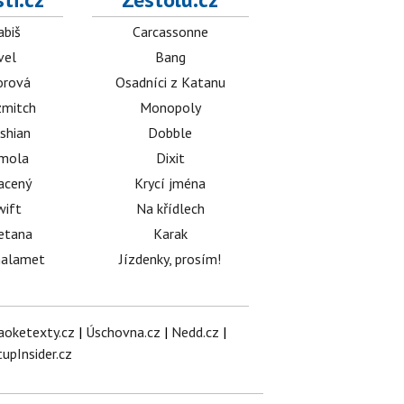
abiš
Carcassonne
vel
Bang
orová
Osadníci z Katanu
mitch
Monopoly
shian
Dobble
émola
Dixit
acený
Krycí jména
wift
Na křídlech
etana
Karak
halamet
Jízdenky, prosím!
aoketexty.cz
|
Úschovna.cz
|
Nedd.cz
|
tupInsider.cz