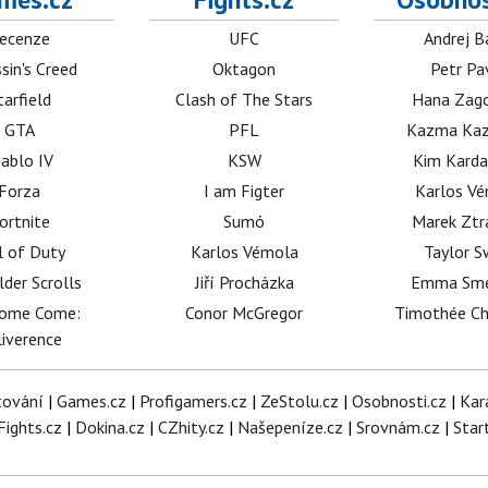
ecenze
UFC
Andrej B
sin's Creed
Oktagon
Petr Pa
tarfield
Clash of The Stars
Hana Zag
GTA
PFL
Kazma Kaz
iablo IV
KSW
Kim Karda
Forza
I am Figter
Karlos V
ortnite
Sumó
Marek Ztr
l of Duty
Karlos Vémola
Taylor S
lder Scrolls
Jiří Procházka
Emma Sm
dome Come:
Conor McGregor
Timothée C
iverence
tování
|
Games.cz
|
Profigamers.cz
|
ZeStolu.cz
|
Osobnosti.cz
|
Kar
Fights.cz
|
Dokina.cz
|
CZhity.cz
|
Našepeníze.cz
|
Srovnám.cz
|
Star