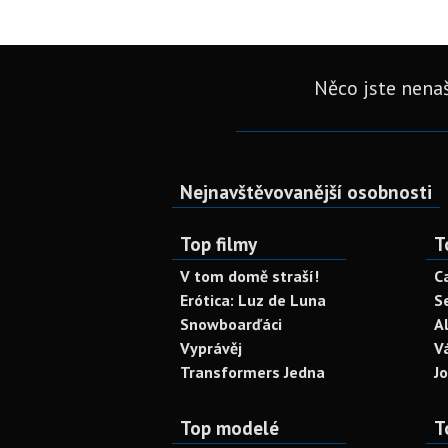
Něco jste nenaš
Nejnavštěvovanější osobnosti
Top filmy
T
V tom domě straší!
C
Erótica: Luz de Luna
S
Snowboarďáci
A
Vyprávěj
V
Transformers Jedna
J
Top modelé
T