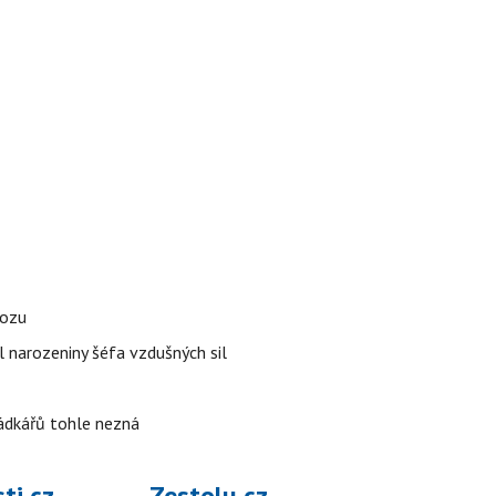
vozu
l narozeniny šéfa vzdušných sil
rádkářů tohle nezná
ti.cz
Zestolu.cz