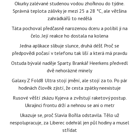
Okurky zalévané studenou vodou zhořknou do týdne.
Správná teplota zálivky je mezi 25 a 28 °C, ale většina
zahrádkářů to nedělá
Táta pochoval předčasně narozenou dceru a políbil ji na
čelo. Její reakce ho dostala na kolena
Jedna aplikace slibuje slunce, druhá déšť. Proč se
předpovědi počasí v telefonu tak liší a která má pravdu
Ostuda bývalé naděje Sparty. Brankář Heerkens předvedl
dvě nehorázné minely
Galaxy Z Fold8 Ultra stojí jmění, ale stojí za to. Po pár
hodinách člověk zjistí, že cesta zpátky neexistuje
Rusové věští zkázu Kyjeva a zvěstují raketový postup.
Ukrajinci frontu drží a nehnou se ani o metr
Ukazuje se, proč Slavia Bořila odstavila. Tělo už
nespolupracuje, za Liberec odehrál jen půl hodiny a musel
střídat