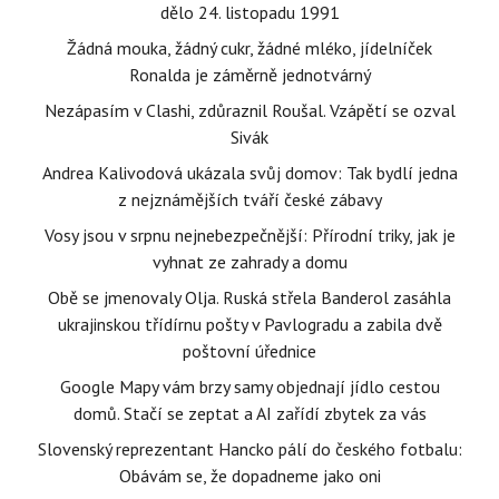
dělo 24. listopadu 1991
Žádná mouka, žádný cukr, žádné mléko, jídelníček
Ronalda je záměrně jednotvárný
Nezápasím v Clashi, zdůraznil Roušal. Vzápětí se ozval
Sivák
Andrea Kalivodová ukázala svůj domov: Tak bydlí jedna
z nejznámějších tváří české zábavy
Vosy jsou v srpnu nejnebezpečnější: Přírodní triky, jak je
vyhnat ze zahrady a domu
Obě se jmenovaly Olja. Ruská střela Banderol zasáhla
ukrajinskou třídírnu pošty v Pavlogradu a zabila dvě
poštovní úřednice
Google Mapy vám brzy samy objednají jídlo cestou
domů. Stačí se zeptat a AI zařídí zbytek za vás
Slovenský reprezentant Hancko pálí do českého fotbalu:
Obávám se, že dopadneme jako oni