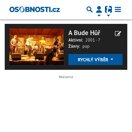
A Bude Hůř
Aktivní:
2001 - ?
Žánry:
pop
RYCHLÝ VÝBĚR