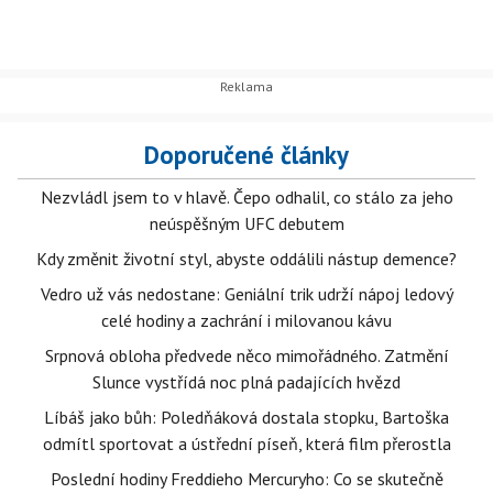
Doporučené články
Nezvládl jsem to v hlavě. Čepo odhalil, co stálo za jeho
neúspěšným UFC debutem
Kdy změnit životní styl, abyste oddálili nástup demence?
Vedro už vás nedostane: Geniální trik udrží nápoj ledový
celé hodiny a zachrání i milovanou kávu
Srpnová obloha předvede něco mimořádného. Zatmění
Slunce vystřídá noc plná padajících hvězd
Líbáš jako bůh: Poledňáková dostala stopku, Bartoška
odmítl sportovat a ústřední píseň, která film přerostla
Poslední hodiny Freddieho Mercuryho: Co se skutečně