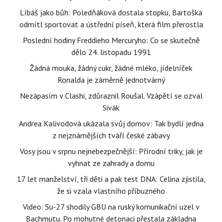
Líbáš jako bůh: Poledňáková dostala stopku, Bartoška
odmítl sportovat a ústřední píseň, která film přerostla
Poslední hodiny Freddieho Mercuryho: Co se skutečně
dělo 24. listopadu 1991
Žádná mouka, žádný cukr, žádné mléko, jídelníček
Ronalda je záměrně jednotvárný
Nezápasím v Clashi, zdůraznil Roušal. Vzápětí se ozval
Sivák
Andrea Kalivodová ukázala svůj domov: Tak bydlí jedna
z nejznámějších tváří české zábavy
Vosy jsou v srpnu nejnebezpečnější: Přírodní triky, jak je
vyhnat ze zahrady a domu
17 let manželství, tři děti a pak test DNA: Celina zjistila,
že si vzala vlastního příbuzného
Video: Su-27 shodily GBU na ruský komunikační uzel v
Bachmutu. Po mohutné detonaci přestala základna