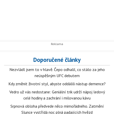
Doporučené články
Nezvládl jsem to v hlavě. Čepo odhalil, co stálo za jeho
neúspěšným UFC debutem
Kdy změnit životní styl, abyste oddálili nástup demence?
Vedro už vás nedostane: Geniální trik udrží nápoj ledový
celé hodiny a zachrání i milovanou kávu
Srpnová obloha předvede něco mimořádného. Zatmění
Slunce vystřídá noc plná padajících hvězd