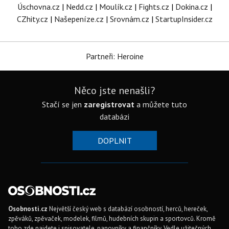
Úschovna.cz
|
Nedd.cz
|
Moulík.cz
|
Fights.cz
|
Dokina.cz
|
CZhity.cz
|
Našepeníze.cz
|
Srovnám.cz
|
StartupInsider.cz
Partneři: Heroine
Něco jste nenašli?
Stačí se jen
zaregistrovat
a můžete tuto
databázi
DOPLNIT
Osobnosti.cz
Největší český web s databází osobností, herců, hereček,
zpěváků, zpěvaček, modelek, filmů, hudebních skupin a sportovců. Kromě
toho zde najdete i spisovatele, panovníky a finančníky. Vedle užitečných