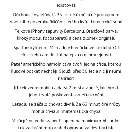
existovat
Důchodce vydělával 225 tisíc Kč měsíčně pronájmem
vlastního pozemku řidičům. Teď ho kvůli tomu čeká soud
Fejkové iPhony zaplavily Barcelonu. Oranžová barva,
široký modul fotoaparátů a cena zlomek originálu
Sparťanský klenot Mercado v hledáčku velkoklubů. Od
Rosického ale dostal nálepku o neprodejnosti
Páteř amerického námořnictva tvoří jediná třída, kterou
Rusové potkat nechtějí. Slouží přes 30 let a nic ji neumí
nahradit
Klíček vedle mobilu a další 2 místa v autě, kde hrozí
jeho trvalé poškození a znefunkčnění
Letadlu se začalo chovat divně. Za 63 minut čiré hrůzy
mohla triviální matematická chyba
V zácpě ve vedru zapnul topení na maximum. Absurdní
trik zachrání motor před opravou za desítky tisíc