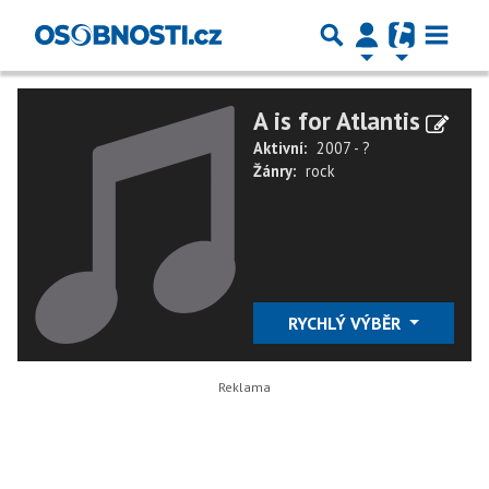
A is for Atlantis
Aktivní:
2007 - ?
Žánry:
rock
RYCHLÝ VÝBĚR