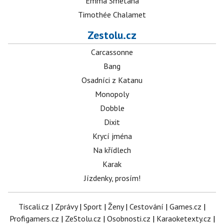
Emma Smetana
Timothée Chalamet
Zestolu.cz
Carcassonne
Bang
Osadníci z Katanu
Monopoly
Dobble
Dixit
Krycí jména
Na křídlech
Karak
Jízdenky, prosím!
Tiscali.cz
|
Zprávy
|
Sport
|
Ženy
|
Cestování
|
Games.cz
|
Profigamers.cz
|
ZeStolu.cz
|
Osobnosti.cz
|
Karaoketexty.cz
|