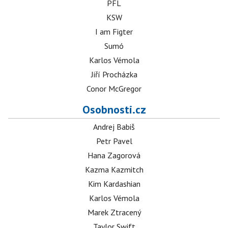
PFL
KSW
I am Figter
Sumó
Karlos Vémola
Jiří Procházka
Conor McGregor
Osobnosti.cz
Andrej Babiš
Petr Pavel
Hana Zagorová
Kazma Kazmitch
Kim Kardashian
Karlos Vémola
Marek Ztracený
Taylor Swift