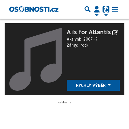
A is for Atlantis
Aktivní:
2007 - ?
Žánry:
rock
RYCHLÝ VÝBĚR