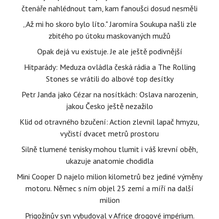
čtenáře nahlédnout tam, kam fanoušci dosud nesměli
„Až mi ho skoro bylo líto." Jaromíra Soukupa našli zle
zbitého po útoku maskovaných mužů
Opak dejá vu existuje. Je ale ještě podivnější
Hitparády: Meduza ovládla česká rádia a The Rolling
Stones se vrátili do albové top desítky
Petr Janda jako Cézar na nosítkách: Oslava narozenin,
jakou Česko ještě nezažilo
Klid od otravného bzučení: Action zlevnil lapač hmyzu,
vyčistí dvacet metrů prostoru
Silně tlumené tenisky mohou tlumit i váš krevní oběh,
ukazuje anatomie chodidla
Mini Cooper D najelo milion kilometrů bez jediné výměny
motoru. Němec s ním objel 25 zemí a míří na další
milion
Prigožinův syn vybudoval v Africe drogové impérium.