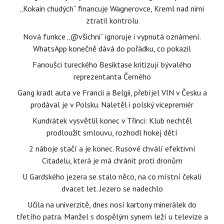
„Kokain chudých“ financuje Wagnerovce, Kreml nad nimi
ztratil kontrolu
Nová funkce „@všichni“ ignoruje i vypnutá oznámení.
WhatsApp konečně dává do pořádku, co pokazil
Fanoušci tureckého Besiktase kritizují bývalého
reprezentanta Černého
Gang kradl auta ve Francii a Belgii, přebíjel VIN v Česku a
prodával je v Polsku. Naletěl i polský vicepremiér
Kundrátek vysvětlil konec v Třinci: Klub nechtěl
prodloužit smlouvu, rozhodl hokej dětí
2 náboje stačí a je konec. Rusové chválí efektivní
Citadelu, která je má chránit proti dronům
U Gardského jezera se stalo něco, na co místní čekali
dvacet let. Jezero se nadechlo
Učila na univerzitě, dnes nosí kartony minerálek do
třetího patra. Manžel s dospělým synem leží u televize a