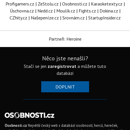
Profigamers.cz
|
ZeStolu.cz
|
Osobnosti.cz
|
Karaoketexty.cz
|
Úschovna.cz
|
Nedd.cz
|
Moulík.cz
|
Fights.cz
|
Dokina.cz
|
CZhity.cz
|
Našepeníze.cz
|
Srovnám.cz
|
StartupInsider.cz
Partneři: Heroine
Něco jste nenašli?
Stačí se jen
zaregistrovat
a můžete tuto
databázi
DOPLNIT
Osobnosti.cz
Největší český web s databází osobností, herců, hereček,