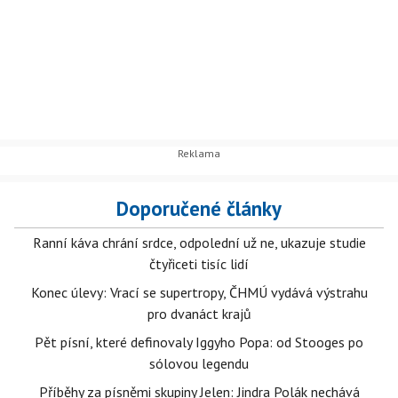
Doporučené články
Ranní káva chrání srdce, odpolední už ne, ukazuje studie
čtyřiceti tisíc lidí
Konec úlevy: Vrací se supertropy, ČHMÚ vydává výstrahu
pro dvanáct krajů
Pět písní, které definovaly Iggyho Popa: od Stooges po
sólovou legendu
Příběhy za písněmi skupiny Jelen: Jindra Polák nechává