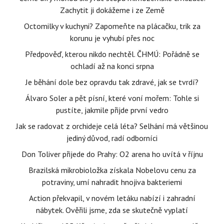
Zachytit ji dokážeme i ze Země
Octomilky v kuchyni? Zapomeňte na plácačku, trik za
korunu je vyhubí přes noc
Předpověď, kterou nikdo nechtěl. ČHMÚ: Pořádně se
ochladí až na konci srpna
Je běhání dole bez opravdu tak zdravé, jak se tvrdí?
Álvaro Soler a pět písní, které voní mořem: Tohle si
pustíte, jakmile přijde první vedro
Jak se radovat z orchideje celá léta? Selhání má většinou
jediný důvod, radí odborníci
Don Toliver přijede do Prahy: O2 arena ho uvítá v říjnu
Brazilská mikrobioložka získala Nobelovu cenu za
potraviny, umí nahradit hnojiva bakteriemi
Action překvapil, v novém letáku nabízí i zahradní
nábytek. Ověřili jsme, zda se skutečně vyplatí