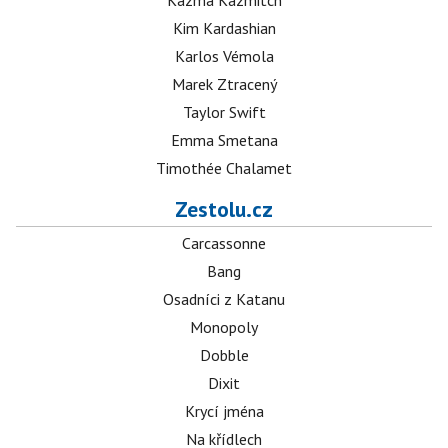
Kazma Kazmitch
Kim Kardashian
Karlos Vémola
Marek Ztracený
Taylor Swift
Emma Smetana
Timothée Chalamet
Zestolu.cz
Carcassonne
Bang
Osadníci z Katanu
Monopoly
Dobble
Dixit
Krycí jména
Na křídlech