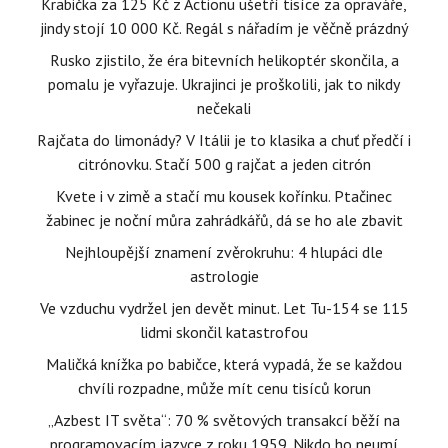
Krabička za 125 Kč z Actionu ušetří tisíce za opraváře,
jindy stojí 10 000 Kč. Regál s nářadím je věčně prázdný
Rusko zjistilo, že éra bitevních helikoptér skončila, a
pomalu je vyřazuje. Ukrajinci je proškolili, jak to nikdy
nečekali
Rajčata do limonády? V Itálii je to klasika a chuť předčí i
citrónovku. Stačí 500 g rajčat a jeden citrón
Kvete i v zimě a stačí mu kousek kořínku. Ptačinec
žabinec je noční můra zahrádkářů, dá se ho ale zbavit
Nejhloupější znamení zvěrokruhu: 4 hlupáci dle
astrologie
Ve vzduchu vydržel jen devět minut. Let Tu-154 se 115
lidmi skončil katastrofou
Maličká knížka po babičce, která vypadá, že se každou
chvíli rozpadne, může mít cenu tisíců korun
„Azbest IT světa“: 70 % světových transakcí běží na
programovacím jazyce z roku 1959. Nikdo ho neumí