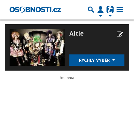
Aicle
RYCHLÝ VÝBĚR