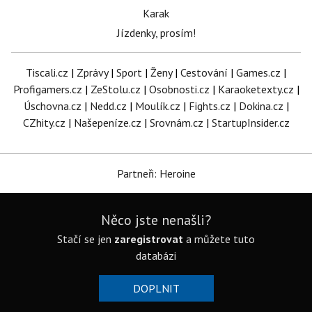
Karak
Jízdenky, prosím!
Tiscali.cz
|
Zprávy
|
Sport
|
Ženy
|
Cestování
|
Games.cz
|
Profigamers.cz
|
ZeStolu.cz
|
Osobnosti.cz
|
Karaoketexty.cz
|
Úschovna.cz
|
Nedd.cz
|
Moulík.cz
|
Fights.cz
|
Dokina.cz
|
CZhity.cz
|
Našepeníze.cz
|
Srovnám.cz
|
StartupInsider.cz
Partneři: Heroine
Něco jste nenašli?
Stačí se jen
zaregistrovat
a můžete tuto
databázi
DOPLNIT