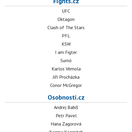
Fights.cz
UFC
Oktagon
Clash of The Stars
PFL
KSW
I am Figter
Sumó
Karlos Vémola
Jiří Procházka
Conor McGregor
Osobnosti.cz
Andrej Babiš
Petr Pavel
Hana Zagorová