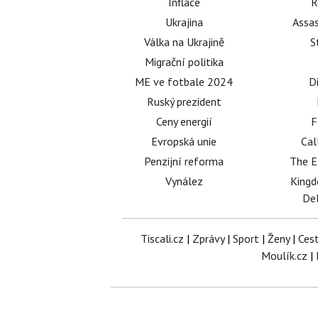
Inflace
R
Ukrajina
Assas
Válka na Ukrajině
S
Migrační politika
ME ve fotbale 2024
D
Ruský prezident
Ceny energií
F
Evropská unie
Cal
Penzijní reforma
The E
Vynález
King
Del
Tiscali.cz
|
Zprávy
|
Sport
|
Ženy
|
Ces
Moulík.cz
|