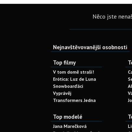
Něco jste nenaš
Nejnavštěvovanější osobnosti
Top filmy
T
V tom domě straší!
C
Erótica: Luz de Luna
S
Snowboarďáci
A
Vyprávěj
V
Transformers Jedna
J
Top modelé
T
Jana Marečková
L