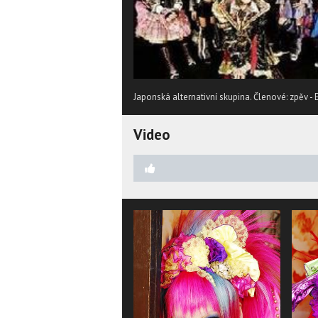
Japonská alternativní skupina. Členové: zpěv - Emi
Video