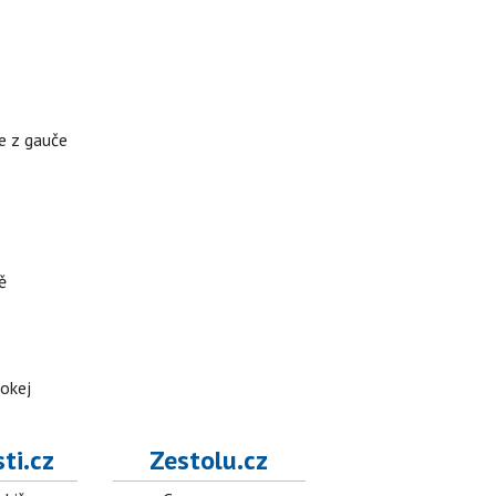
te z gauče
ě
hokej
ti.cz
Zestolu.cz