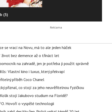
b (3)
ace se vrací na Novu, má to ale jeden háček
í život bez demence až o třináct let
ý pomocník na zahradě, jen je potřeba ji použít správně
s: Vlastní kino i luxus, který překvapí
řitelný příběh Coco Chanel
ký přiznal, co stojí za jeho neuvěřitelnou fyzičkou
Kolik stojí Jakubovo studium na Floridě?
FO. Hovoří o vyspělé technologii
ík zabil desítky žen. Policii unikal téměř 20 let