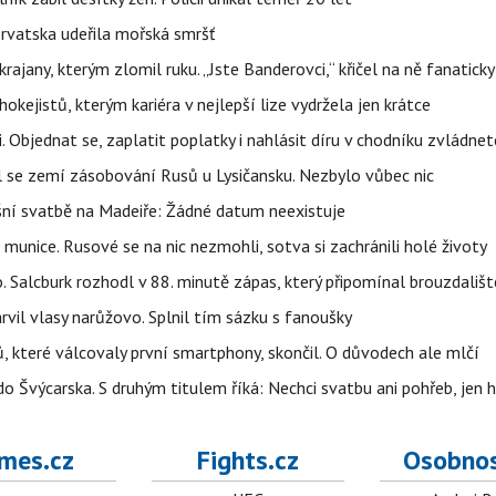
orvatska udeřila mořská smršť
rajany, kterým zlomil ruku. „Jste Banderovci,“ křičel na ně fanaticky
kejistů, kterým kariéra v nejlepší lize vydržela jen krátce
. Objednat se, zaplatit poplatky i nahlásit díru v chodníku zvládne
al se zemí zásobování Rusů u Lysičansku. Nezbylo vůbec nic
šní svatbě na Madeiře: Žádné datum neexistuje
 munice. Rusové se na nic nezmohli, sotva si zachránili holé životy
o. Salcburk rozhodl v 88. minutě zápas, který připomínal brouzdališt
arvil vlasy narůžovo. Splnil tím sázku s fanoušky
, které válcovaly první smartphony, skončil. O důvodech ale mlčí
o Švýcarska. S druhým titulem říká: Nechci svatbu ani pohřeb, jen 
mes.cz
Fights.cz
Osobnos