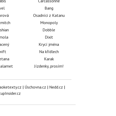
abiš
Carcassonne
vel
Bang
orová
Osadníci z Katanu
mitch
Monopoly
shian
Dobble
émola
Dixit
acený
Krycí jména
wift
Na křídlech
etana
Karak
halamet
Jízdenky, prosím!
aoketexty.cz
|
Úschovna.cz
|
Nedd.cz
|
tupInsider.cz