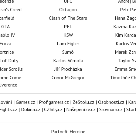
ecenze
UFC
Andrej B
sin's Creed
Oktagon
Petr Pa
tarfield
Clash of The Stars
Hana Zag
GTA
PFL
Kazma Kaz
iablo IV
KSW
Kim Karda
Forza
I am Figter
Karlos V
ortnite
Sumó
Marek Ztr
l of Duty
Karlos Vémola
Taylor S
lder Scrolls
Jiří Procházka
Emma Sm
dome Come:
Conor McGregor
Timothée C
iverence
tování
|
Games.cz
|
Profigamers.cz
|
ZeStolu.cz
|
Osobnosti.cz
|
Kar
Fights.cz
|
Dokina.cz
|
CZhity.cz
|
Našepeníze.cz
|
Srovnám.cz
|
Star
Partneři: Heroine