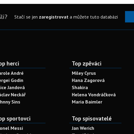
li?
Stačí se jen
zaregistrovat
a můžete tuto databázi
op herci
Top zpěváci
arole André
Miley Cyrus
ergei Godin
Hana Zagorová
lice Jandová
Shakira
áclav Neckář
Helena Vondráčková
ohnny Sins
Maria Baimler
op sportovci
Top spisovatelé
ionel Messi
Jan Werich