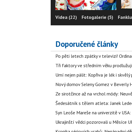
Videa (22)
Fotogalerie (5)
Fanklu
Doporučené články
Po pěti letech zpátky v televizi! Ordin
Tři faktory ve středním věku prodlužuj
Umí nejen pálit: Kopřiva je lék i skvěl
Nový domov Seleny Gomez v Beverly Hill
Ze sirotčince až na vrchol módy: Neuvě
Šedesátník s tělem atleta: Janek Ledec
Syn Leoše Mareše na univerzitě v USA: 
Ukrajinští vědci pozorovali u Měsíce U
Kronika sériových vrahů: Nenápadný děln