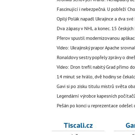
Fascinující i nebezpečná. U pobřeží Ch
Opilý Polák napadl Ukrajince a dva své k
Dva zápasy v NHL a konec. 15 českých ho
Přerov spustil modernizovanou aplikaci
Video: Ukrajinský prapor Apache srovn
Ronaldovy sestry popřely zprávy o dne
Video: Dron trefil nabitý Grad přímo do
14 minut se hrálo, dvě hodiny se čekal
Gavi si po zisku titulu mistrů světa ob
Legendární výrobce kapesních počítačů
Pešán po konci u reprezentace odešel d
Tiscali.cz
Ga