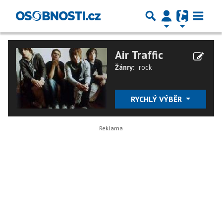
Air Traffic
Žánry:
rock
RYCHLÝ VÝBĚR