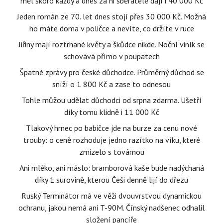
měl skoro každý a dnes za ni sběratelé dají i 40 000 Kč
Jeden román ze 70. let dnes stojí přes 30 000 Kč. Možná
ho máte doma v poličce a nevíte, co držíte v ruce
Jiřiny mají roztrhané květy a škůdce nikde. Noční viník se
schovává přímo v poupatech
Špatné zprávy pro české důchodce. Průměrný důchod se
sníží o 1 800 Kč a zase to odnesou
Tohle můžou udělat důchodci od srpna zdarma. Ušetří
díky tomu klidně i 11 000 Kč
Tlakový hrnec po babičce jde na burze za cenu nové
trouby: o ceně rozhoduje jedno razítko na víku, které
zmizelo s továrnou
Ani mléko, ani máslo: bramborová kaše bude nadýchaná
díky 1 surovině, kterou Češi denně lijí do dřezu
Ruský Terminátor má ve věži dvouvrstvou dynamickou
ochranu, jakou nemá ani T-90M. Čínský nadšenec odhalil
složení pancíře