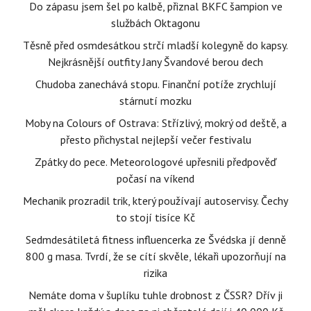
Do zápasu jsem šel po kalbě, přiznal BKFC šampion ve
službách Oktagonu
Těsně před osmdesátkou strčí mladší kolegyně do kapsy.
Nejkrásnější outfity Jany Švandové berou dech
Chudoba zanechává stopu. Finanční potíže zrychlují
stárnutí mozku
Moby na Colours of Ostrava: Střízlivý, mokrý od deště, a
přesto přichystal nejlepší večer festivalu
Zpátky do pece. Meteorologové upřesnili předpověď
počasí na víkend
Mechanik prozradil trik, který používají autoservisy. Čechy
to stojí tisíce Kč
Sedmdesátiletá fitness influencerka ze Švédska jí denně
800 g masa. Tvrdí, že se cítí skvěle, lékaři upozorňují na
rizika
Nemáte doma v šuplíku tuhle drobnost z ČSSR? Dřív ji