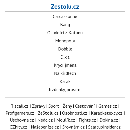
Zestolu.cz
Carcassonne
Bang
Osadníci z Katanu
Monopoly
Dobble
Dixit
Krycí jména
Na křídlech
Karak
Jízdenky, prosím!
Tiscali.cz
|
Zprávy
|
Sport
|
Ženy
|
Cestování
|
Games.cz
|
Profigamers.cz
|
ZeStolu.cz
|
Osobnosti.cz
|
Karaoketexty.cz
|
Úschovna.cz
|
Nedd.cz
|
Moulík.cz
|
Fights.cz
|
Dokina.cz
|
CZhity.cz
|
Našepeníze.cz
|
Srovnám.cz
|
StartupInsider.cz