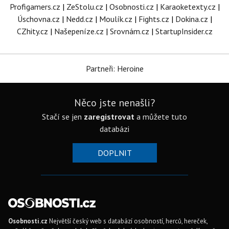
Profigamers.cz
|
ZeStolu.cz
|
Osobnosti.cz
|
Karaoketexty.cz
|
Úschovna.cz
|
Nedd.cz
|
Moulík.cz
|
Fights.cz
|
Dokina.cz
|
CZhity.cz
|
Našepeníze.cz
|
Srovnám.cz
|
StartupInsider.cz
Partneři: Heroine
Něco jste nenašli?
Stačí se jen
zaregistrovat
a můžete tuto
databázi
DOPLNIT
Osobnosti.cz
Největší český web s databází osobností, herců, hereček,