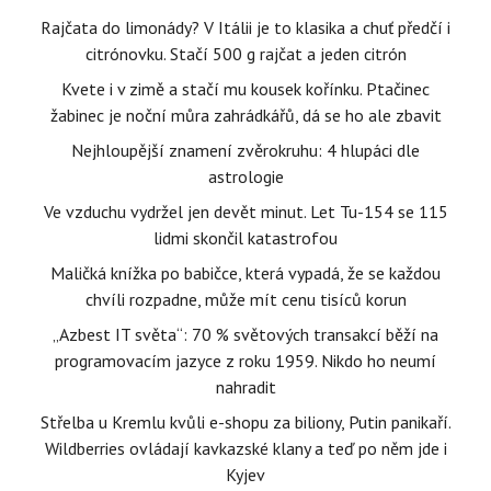
Rajčata do limonády? V Itálii je to klasika a chuť předčí i
citrónovku. Stačí 500 g rajčat a jeden citrón
Kvete i v zimě a stačí mu kousek kořínku. Ptačinec
žabinec je noční můra zahrádkářů, dá se ho ale zbavit
Nejhloupější znamení zvěrokruhu: 4 hlupáci dle
astrologie
Ve vzduchu vydržel jen devět minut. Let Tu-154 se 115
lidmi skončil katastrofou
Maličká knížka po babičce, která vypadá, že se každou
chvíli rozpadne, může mít cenu tisíců korun
„Azbest IT světa“: 70 % světových transakcí běží na
programovacím jazyce z roku 1959. Nikdo ho neumí
nahradit
Střelba u Kremlu kvůli e-shopu za biliony, Putin panikaří.
Wildberries ovládají kavkazské klany a teď po něm jde i
Kyjev