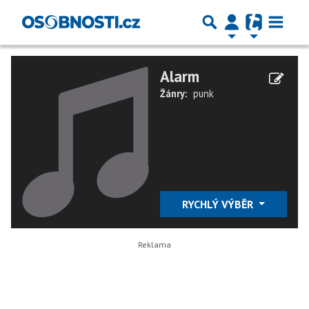
Alarm
Žánry:
punk
RYCHLÝ VÝBĚR