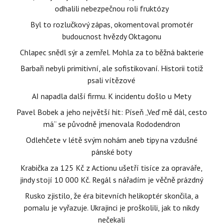
odhalili nebezpečnou roli fruktózy
Byl to rozlučkový zápas, okomentoval promotér
budoucnost hvězdy Oktagonu
Chlapec snědl sýr a zemřel. Mohla za to běžná bakterie
Barbaři nebyli primitivní, ale sofistikovaní. Historii totiž
psali vítězové
AI napadla další firmu. K incidentu došlo u Mety
Pavel Bobek a jeho největší hit: Píseň „Veď mě dál, cesto
má“ se původně jmenovala Rododendron
Odlehčete v létě svým nohám aneb tipy na vzdušné
pánské boty
Krabička za 125 Kč z Actionu ušetří tisíce za opraváře,
jindy stojí 10 000 Kč. Regál s nářadím je věčně prázdný
Rusko zjistilo, že éra bitevních helikoptér skončila, a
pomalu je vyřazuje. Ukrajinci je proškolili, jak to nikdy
nečekali