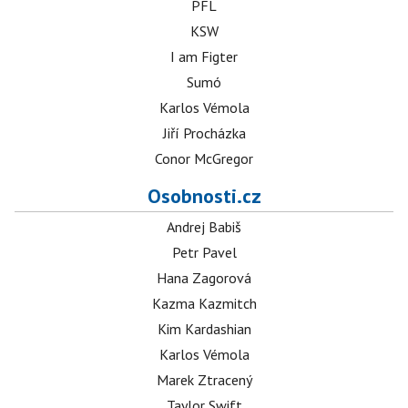
PFL
KSW
I am Figter
Sumó
Karlos Vémola
Jiří Procházka
Conor McGregor
Osobnosti.cz
Andrej Babiš
Petr Pavel
Hana Zagorová
Kazma Kazmitch
Kim Kardashian
Karlos Vémola
Marek Ztracený
Taylor Swift