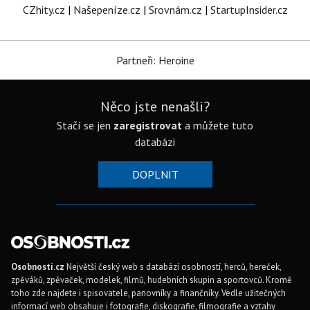
CZhity.cz
|
Našepeníze.cz
|
Srovnám.cz
|
StartupInsider.cz
Partneři: Heroine
Něco jste nenašli?
Stačí se jen
zaregistrovat
a můžete tuto
databázi
DOPLNIT
Osobnosti.cz
Největší český web s databází osobností, herců, hereček,
zpěváků, zpěvaček, modelek, filmů, hudebních skupin a sportovců. Kromě
toho zde najdete i spisovatele, panovníky a finančníky. Vedle užitečných
informací web obsahuje i fotografie, diskografie, filmografie a vztahy