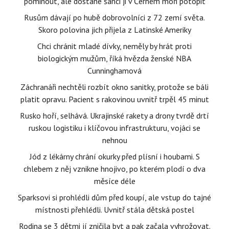
pominout, ale dostane šanci ji v Černém moři potopit
Rusům dávají po hubě dobrovolníci z 72 zemí světa.
Skoro polovina jich přijela z Latinské Ameriky
Chci chránit mladé dívky, neměly by hrát proti
biologickým mužům, říká hvězda ženské NBA
Cunninghamová
Záchranáři nechtěli rozbít okno sanitky, protože se báli
platit opravu. Pacient s rakovinou uvnitř trpěl 45 minut
Rusko hoří, selhává. Ukrajinské rakety a drony tvrdě drtí
ruskou logistiku i klíčovou infrastrukturu, vojáci se
nehnou
Jód z lékárny chrání okurky před plísní i houbami. S
chlebem z něj vznikne hnojivo, po kterém plodí o dva
měsíce déle
Sparksovi si prohlédli dům před koupí, ale vstup do tajné
místnosti přehlédli. Uvnitř stála dětská postel
Rodina se 3 dětmi jí zničila byt a pak začala vyhrožovat.