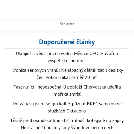
Doporučené články
Ukrajinští vědci pozorovali u Měsíce UFO. Hovoří o
vyspělé technologii
Kronika sériových vrahů: Nenápadný dělník zabil desítky
žen. Policii unikal téměř 20 let
Fascinující i nebezpečná. U pobřeží Chorvatska udeřila
mořská smršť
Do zápasu jsem šel po kalbě, přiznal BKFC šampion ve
službách Oktagonu
Těsně před osmdesátkou strčí mladší kolegyně do kapsy.
Nejkrásnější outfity Jany Švandové berou dech