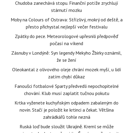
Chudoba zanechává stopu. Finanční potíže zrychlují
stárnutí mozku
Moby na Colours of Ostrava: Střízlivý, mokrý od deště, a
přesto přichystal nejlepší večer festivalu
Zpátky do pece. Meteorologové upřesnili předpověď
počasí na víkend
Zásnuby v Londýně: Syn legendy Mekyho Žbirky oznámil,
že se žení
Oleokantal z olivového oleje chrání mozek myší, u lidí
zatím chybí důkaz
Fanoušci fotbalové Sparty předvedli nepochopitelné
chování. Klub musí zaplatit tučnou pokutu
Krtka vyženete kuchyňským odpadem zabaleným do
novin. Stačí je položit ke krtinci a čekat. Většina
zahrádkářů tohle nezná
Ruská loď bude sloužit Ukrajině. Kreml se může