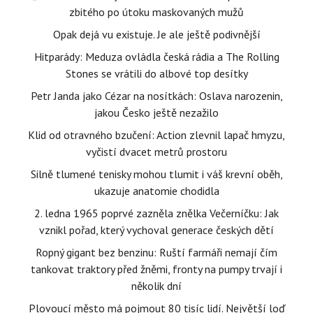
zbitého po útoku maskovaných mužů
Opak dejá vu existuje. Je ale ještě podivnější
Hitparády: Meduza ovládla česká rádia a The Rolling
Stones se vrátili do albové top desítky
Petr Janda jako Cézar na nosítkách: Oslava narozenin,
jakou Česko ještě nezažilo
Klid od otravného bzučení: Action zlevnil lapač hmyzu,
vyčistí dvacet metrů prostoru
Silně tlumené tenisky mohou tlumit i váš krevní oběh,
ukazuje anatomie chodidla
2. ledna 1965 poprvé zazněla znělka Večerníčku: Jak
vznikl pořad, který vychoval generace českých dětí
Ropný gigant bez benzinu: Ruští farmáři nemají čím
tankovat traktory před žněmi, fronty na pumpy trvají i
několik dní
Plovoucí město má pojmout 80 tisíc lidí. Největší loď