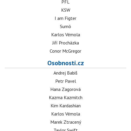
PFL
KSW
I am Figter
Sumó
Karlos Vémola
Jiří Procházka
Conor McGregor
Osobnosti.cz
Andrej Babiš
Petr Pavel
Hana Zagorová
Kazma Kazmitch
Kim Kardashian
Karlos Vémola
Marek Ztracený
Taylor Swift