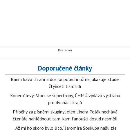
Doporučené články
Ranní káva chrání srdce, odpolední už ne, ukazuje studie
čtyřiceti tisíc lidí
Konec úlevy: Vrací se supertropy, ČHMÚ vydává výstrahu
pro dvanáct krajů
Příběhy za písněmi skupiny Jelen: Jindra Polák nechává
čtenáře nahlédnout tam, kam fanoušci dosud nesměli
„Až mi ho skoro bylo líto." Jaromíra Soukupa našli zle