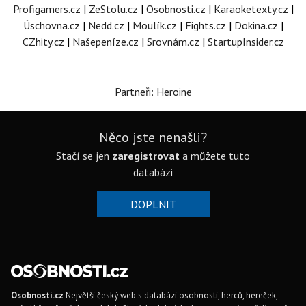
Profigamers.cz
|
ZeStolu.cz
|
Osobnosti.cz
|
Karaoketexty.cz
|
Úschovna.cz
|
Nedd.cz
|
Moulík.cz
|
Fights.cz
|
Dokina.cz
|
CZhity.cz
|
Našepeníze.cz
|
Srovnám.cz
|
StartupInsider.cz
Partneři: Heroine
Něco jste nenašli?
Stačí se jen
zaregistrovat
a můžete tuto
databázi
DOPLNIT
Osobnosti.cz
Největší český web s databází osobností, herců, hereček,