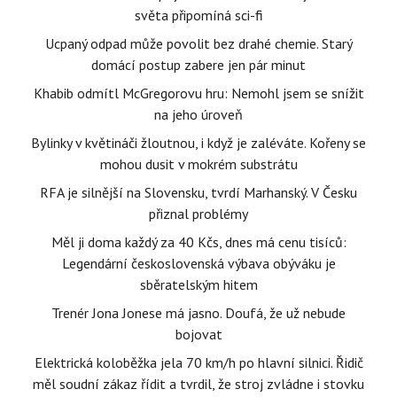
světa připomíná sci-fi
Ucpaný odpad může povolit bez drahé chemie. Starý
domácí postup zabere jen pár minut
Khabib odmítl McGregorovu hru: Nemohl jsem se snížit
na jeho úroveň
Bylinky v květináči žloutnou, i když je zaléváte. Kořeny se
mohou dusit v mokrém substrátu
RFA je silnější na Slovensku, tvrdí Marhanský. V Česku
přiznal problémy
Měl ji doma každý za 40 Kčs, dnes má cenu tisíců:
Legendární československá výbava obýváku je
sběratelským hitem
Trenér Jona Jonese má jasno. Doufá, že už nebude
bojovat
Elektrická koloběžka jela 70 km/h po hlavní silnici. Řidič
měl soudní zákaz řídit a tvrdil, že stroj zvládne i stovku