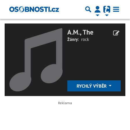
A.M., The
Žánry:
rock
RYCHLÝ VÝBĚR