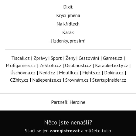
Dixit
Krycí jména
Na křídlech
Karak
Jízdenky, prosím!
Tiscali.cz
|
Zprávy
|
Sport
|
Ženy
|
Cestování
|
Games.cz
|
Profigamers.cz
|
ZeStolu.cz
|
Osobnosti.cz
|
Karaoketexty.cz
|
Úschovna.cz
|
Nedd.cz
|
Moulík.cz
|
Fights.cz
|
Dokina.cz
|
CZhity.cz
|
Našepeníze.cz
|
Srovnám.cz
|
StartupInsider.cz
Partneři: Heroine
Něco jste nenašli?
Stačí se jen
zaregistrovat
a můžete tuto