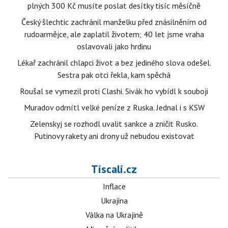
plných 300 Kč musíte poslat desítky tisíc měsíčně
Český šlechtic zachránil manželku před znásilněním od
rudoarmějce, ale zaplatil životem; 40 let jsme vraha
oslavovali jako hrdinu
Lékař zachránil chlapci život a bez jediného slova odešel.
Sestra pak otci řekla, kam spěchá
Roušal se vymezil proti Clashi. Sivák ho vybídl k souboji
Muradov odmítl velké peníze z Ruska. Jednal i s KSW
Zelenskyj se rozhodl uvalit sankce a zničit Rusko.
Putinovy rakety ani drony už nebudou existovat
Tiscali.cz
Inflace
Ukrajina
Válka na Ukrajině