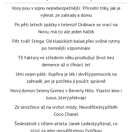
Vosy jsou v srpnu nejnebezpečnější: Přírodní triky, jak je
vyhnat ze zahrady a domu
Po pěti letech zpátky v televizi! Ordinace se vrací na
Novu, má to ale jeden háček
Pět tváří Stinga: Od klasických balad přes svižné rytmy
po temnější vzpomínání
Tři faktory ve středním věku prodlužují život bez
demence až o třináct let
Umí nejen pálit: Kopřiva je lék i skvělý pomocník na
zahradě, jen je potřeba ji použít správně
Nový domov Seleny Gomez v Beverly Hills: Vlastní kino i
luxus, který překvapí
Ze sirotčince až na vrchol módy: Neuvěřitelný příběh
Coco Chanel
Šedesátník s tělem atleta: Janek Ledecký přiznal, co
stojí za jeho neuvěřitelnou fyzičkou