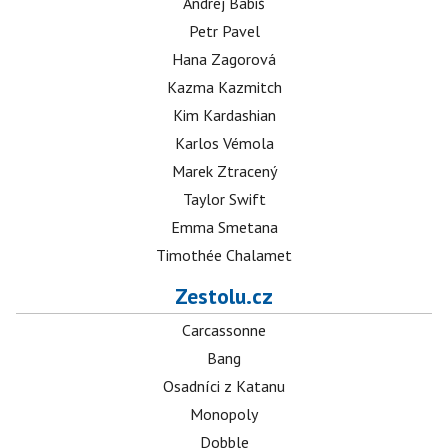
Andrej Babiš
Petr Pavel
Hana Zagorová
Kazma Kazmitch
Kim Kardashian
Karlos Vémola
Marek Ztracený
Taylor Swift
Emma Smetana
Timothée Chalamet
Zestolu.cz
Carcassonne
Bang
Osadníci z Katanu
Monopoly
Dobble