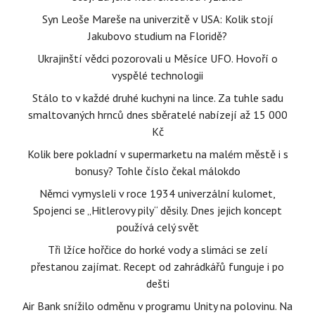
Syn Leoše Mareše na univerzitě v USA: Kolik stojí
Jakubovo studium na Floridě?
Ukrajinští vědci pozorovali u Měsíce UFO. Hovoří o
vyspělé technologii
Stálo to v každé druhé kuchyni na lince. Za tuhle sadu
smaltovaných hrnců dnes sběratelé nabízejí až 15 000
Kč
Kolik bere pokladní v supermarketu na malém městě i s
bonusy? Tohle číslo čekal málokdo
Němci vymysleli v roce 1934 univerzální kulomet,
Spojenci se „Hitlerovy pily“ děsily. Dnes jejich koncept
používá celý svět
Tři lžíce hořčice do horké vody a slimáci se zelí
přestanou zajímat. Recept od zahrádkářů funguje i po
dešti
Air Bank snížilo odměnu v programu Unity na polovinu. Na