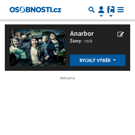
Anarbor
Žánry:
rock
RYCHLÝ VÝBĚR