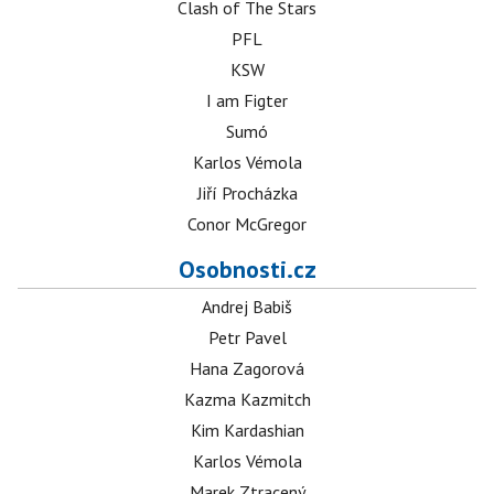
Clash of The Stars
PFL
KSW
I am Figter
Sumó
Karlos Vémola
Jiří Procházka
Conor McGregor
Osobnosti.cz
Andrej Babiš
Petr Pavel
Hana Zagorová
Kazma Kazmitch
Kim Kardashian
Karlos Vémola
Marek Ztracený