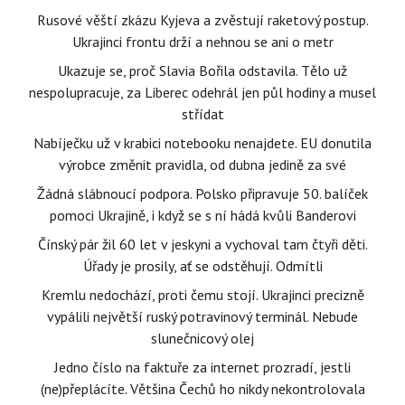
Rusové věští zkázu Kyjeva a zvěstují raketový postup.
Ukrajinci frontu drží a nehnou se ani o metr
Ukazuje se, proč Slavia Bořila odstavila. Tělo už
nespolupracuje, za Liberec odehrál jen půl hodiny a musel
střídat
Nabíječku už v krabici notebooku nenajdete. EU donutila
výrobce změnit pravidla, od dubna jedině za své
Žádná slábnoucí podpora. Polsko připravuje 50. balíček
pomoci Ukrajině, i když se s ní hádá kvůli Banderovi
Čínský pár žil 60 let v jeskyni a vychoval tam čtyři děti.
Úřady je prosily, ať se odstěhují. Odmítli
Kremlu nedochází, proti čemu stojí. Ukrajinci precizně
vypálili největší ruský potravinový terminál. Nebude
slunečnicový olej
Jedno číslo na faktuře za internet prozradí, jestli
(ne)přeplácíte. Většina Čechů ho nikdy nekontrolovala