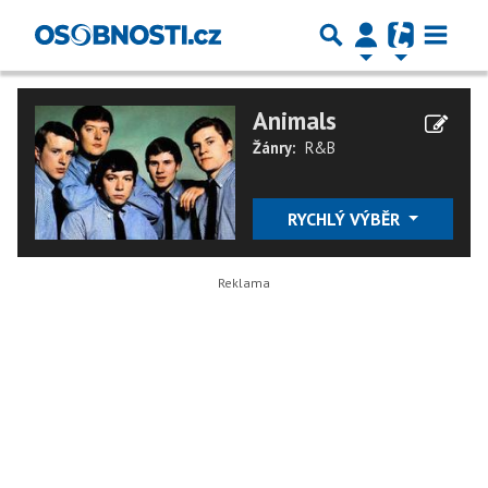
Animals
Žánry:
R&B
RYCHLÝ VÝBĚR