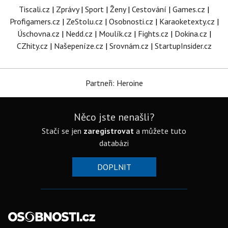
Tiscali.cz
|
Zprávy
|
Sport
|
Ženy
|
Cestování
|
Games.cz
|
Profigamers.cz
|
ZeStolu.cz
|
Osobnosti.cz
|
Karaoketexty.cz
|
Úschovna.cz
|
Nedd.cz
|
Moulík.cz
|
Fights.cz
|
Dokina.cz
|
CZhity.cz
|
Našepeníze.cz
|
Srovnám.cz
|
StartupInsider.cz
Partneři: Heroine
Něco jste nenašli?
Stačí se jen
zaregistrovat
a můžete tuto
databázi
DOPLNIT