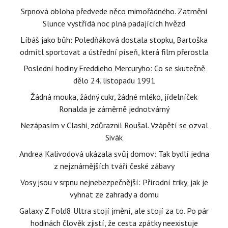
Srpnová obloha předvede něco mimořádného. Zatmění
Slunce vystřídá noc plná padajících hvězd
Líbáš jako bůh: Poledňáková dostala stopku, Bartoška
odmítl sportovat a ústřední píseň, která film přerostla
Poslední hodiny Freddieho Mercuryho: Co se skutečně
dělo 24. listopadu 1991
Žádná mouka, žádný cukr, žádné mléko, jídelníček
Ronalda je záměrně jednotvárný
Nezápasím v Clashi, zdůraznil Roušal. Vzápětí se ozval
Sivák
Andrea Kalivodová ukázala svůj domov: Tak bydlí jedna
z nejznámějších tváří české zábavy
Vosy jsou v srpnu nejnebezpečnější: Přírodní triky, jak je
vyhnat ze zahrady a domu
Galaxy Z Fold8 Ultra stojí jmění, ale stojí za to. Po pár
hodinách člověk zjistí, že cesta zpátky neexistuje