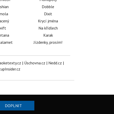
shian
Dobble
émola
Dixit
acený
Krycí jména
wift
Na křídlech
etana
Karak
halamet
Jízdenky, prosím!
aoketexty.cz
|
Úschovna.cz
|
Nedd.cz
|
tupInsider.cz
DOPLNIT