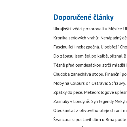
Doporučené články
Ukrajinští vědci pozorovali u Měsíce U
Kronika sériových vrahů: Nenápadný děln
Fascinující i nebezpečná. U pobřeží Ch
Do zápasu jsem šel po kalbě, přiznal
Těsně před osmdesátkou strčí mladší k
Chudoba zanechává stopu. Finanční pot
Moby na Colours of Ostrava: Střízlivý, 
Zpátky do pece. Meteorologové upřesn
Zásnuby v Londýně: Syn legendy Mekyho
Oleokantal z olivového oleje chrání m
Švancara si postavil dům u Brna podle 