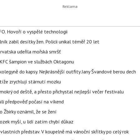
FO. Hovoří o vyspělé technologii
ík zabil desítky žen. Policii unikal téměř 20 let
orvatska udeřila mořská smršť
 BKFC šampion ve službách Oktagonu
olegyně do kapsy. Nejkrásnější outfity Jany Švandové berou dech
íže zrychlují stárnutí mozku
mokrý od deště, a přesto přichystal nejlepší večer festivalu
ili předpověď počasí na víkend
 Žbirky oznámil, že se žení
ozek myší, u lidí zatím chybí důkaz
vlastních představ. V koupelně má vánoční skřítky po celý rok