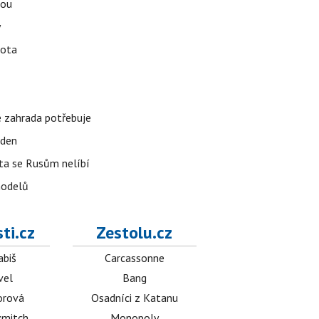
tou
y
vota
é zahrada potřebuje
 den
 ta se Rusům nelíbí
modelů
ti.cz
Zestolu.cz
abiš
Carcassonne
vel
Bang
orová
Osadníci z Katanu
mitch
Monopoly