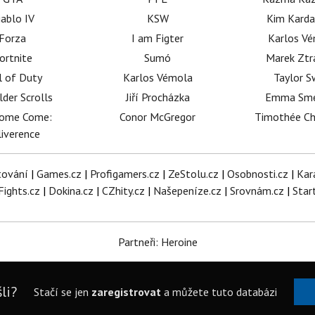
iablo IV
KSW
Kim Karda
Forza
I am Figter
Karlos V
ortnite
Sumó
Marek Ztr
l of Duty
Karlos Vémola
Taylor S
lder Scrolls
Jiří Procházka
Emma Sm
dome Come:
Conor McGregor
Timothée C
iverence
tování
|
Games.cz
|
Profigamers.cz
|
ZeStolu.cz
|
Osobnosti.cz
|
Kar
Fights.cz
|
Dokina.cz
|
CZhity.cz
|
Našepeníze.cz
|
Srovnám.cz
|
Star
Partneři: Heroine
li?
Stačí se jen
zaregistrovat
a můžete tuto databázi