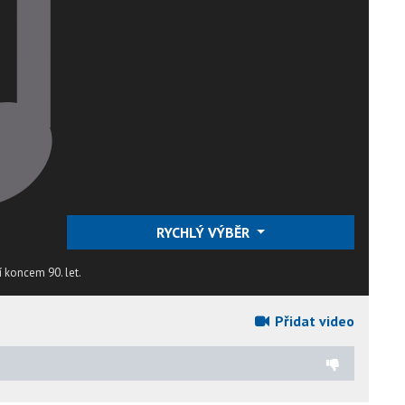
RYCHLÝ VÝBĚR
í koncem 90. let.
Přidat video