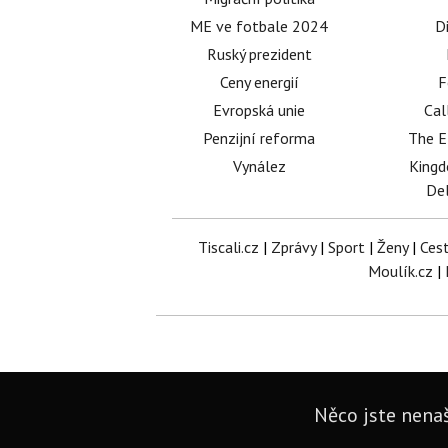
ME ve fotbale 2024
D
Ruský prezident
Ceny energií
F
Evropská unie
Cal
Penzijní reforma
The E
Vynález
King
Del
Tiscali.cz
|
Zprávy
|
Sport
|
Ženy
|
Ces
Moulík.cz
|
Něco jste nenaš