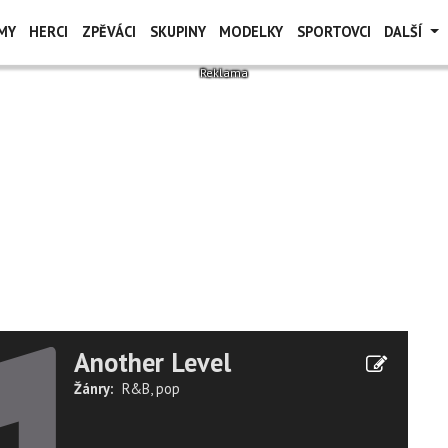
MY
HERCI
ZPĚVÁCI
SKUPINY
MODELKY
SPORTOVCI
DALŠÍ
Another Level
Žánry:
R&B
,
pop