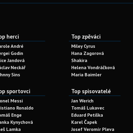
op herci
Top zpěváci
arole André
Miley Cyrus
ergei Godin
Hana Zagorová
lice Jandová
Shakira
áclav Neckář
Helena Vondráčková
ohnny Sins
Maria Baimler
op sportovci
Top spisovatelé
ionel Messi
Jan Werich
ristiano Ronaldo
Tomáš Lukavec
omáš Enge
Eduard Petiška
anka Kynychová
Karel Čapek
leš Lamka
Josef Veromír Pleva