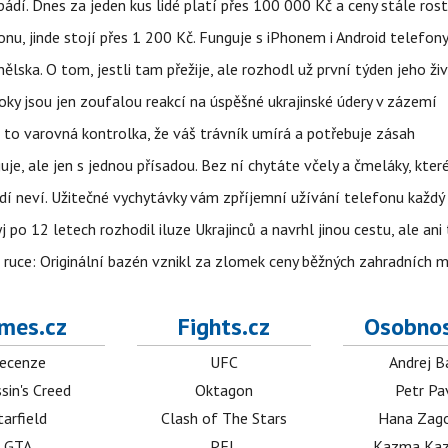
pádí. Dnes za jeden kus lidé platí přes 100 000 Kč a ceny stále ros
u, jinde stojí přes 1 200 Kč. Funguje s iPhonem i Android telefon
lska. O tom, jestli tam přežije, ale rozhodl už první týden jeho ži
ky jsou jen zoufalou reakcí na úspěšné ukrajinské údery v zázemí
e to varovná kontrolka, že váš trávník umírá a potřebuje zásah
e, ale jen s jednou přísadou. Bez ní chytáte včely a čmeláky, kter
lidí neví. Užitečné vychytávky vám zpříjemní užívání telefonu každý
po 12 letech rozhodil iluze Ukrajinců a navrhl jinou cestu, ale ani
é ruce: Originální bazén vznikl za zlomek ceny běžných zahradních 
mes.cz
Fights.cz
Osobnos
ecenze
UFC
Andrej B
sin's Creed
Oktagon
Petr Pa
tarfield
Clash of The Stars
Hana Zag
GTA
PFL
Kazma Kaz