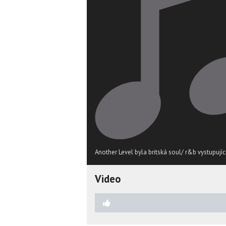
Another Level byla britská soul/ r&b vystupujíc
Video