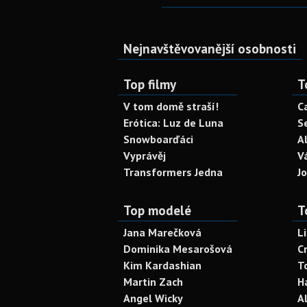
Nejnavštěvovanější osobnosti
Top filmy
T
V tom domě straší!
C
Erótica: Luz de Luna
S
Snowboarďáci
A
Vyprávěj
V
Transformers Jedna
J
Top modelé
T
Jana Marečková
L
Dominika Mesarošová
C
Kim Kardashian
T
Martin Zach
H
Angel Wicky
A