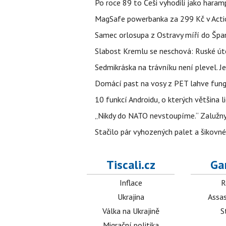
Po roce 89 to Češi vyhodili jako haram
MagSafe powerbanka za 299 Kč v Action
Samec orlosupa z Ostravy míří do Španě
Slabost Kremlu se neschová: Ruské úto
Sedmikráska na trávníku není plevel. J
Domácí past na vosy z PET lahve funguj
10 funkcí Androidu, o kterých většina 
„Nikdy do NATO nevstoupíme.“ Zalužnyj 
Stačilo pár vyhozených palet a šikovn
Tiscali.cz
Ga
Inflace
R
Ukrajina
Assas
Válka na Ukrajině
S
Migrační politika