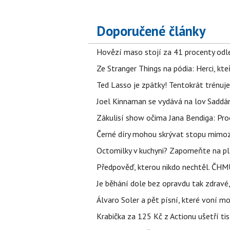
Doporučené články
Hovězí maso stojí za 41 procenty odle
Ze Stranger Things na pódia: Herci, kt
Ted Lasso je zpátky! Tentokrát trénuj
Joel Kinnaman se vydává na lov Saddám
Zákulisí show očima Jana Bendiga: Pro
Černé díry mohou skrývat stopu mimoze
Octomilky v kuchyni? Zapomeňte na plác
Předpověď, kterou nikdo nechtěl. ČHMÚ
Je běhání dole bez opravdu tak zdravé, 
Álvaro Soler a pět písní, které voní mo
Krabička za 125 Kč z Actionu ušetří tis