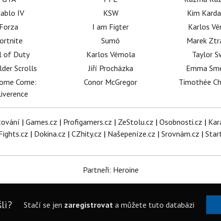
iablo IV
KSW
Kim Karda
Forza
I am Figter
Karlos V
ortnite
Sumó
Marek Ztr
l of Duty
Karlos Vémola
Taylor S
lder Scrolls
Jiří Procházka
Emma Sm
dome Come:
Conor McGregor
Timothée C
iverence
tování
|
Games.cz
|
Profigamers.cz
|
ZeStolu.cz
|
Osobnosti.cz
|
Kar
Fights.cz
|
Dokina.cz
|
CZhity.cz
|
Našepeníze.cz
|
Srovnám.cz
|
Star
Partneři: Heroine
li?
Stačí se jen
zaregistrovat
a můžete tuto databázi