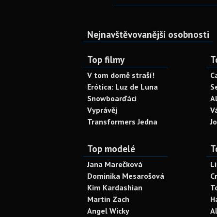
Nejnavštěvovanější osobnosti
Top filmy
T
V tom domě straší!
C
Erótica: Luz de Luna
S
Snowboarďáci
A
Vyprávěj
V
Transformers Jedna
J
Top modelé
T
Jana Marečková
L
Dominika Mesarošová
C
Kim Kardashian
T
Martin Zach
H
Angel Wicky
A