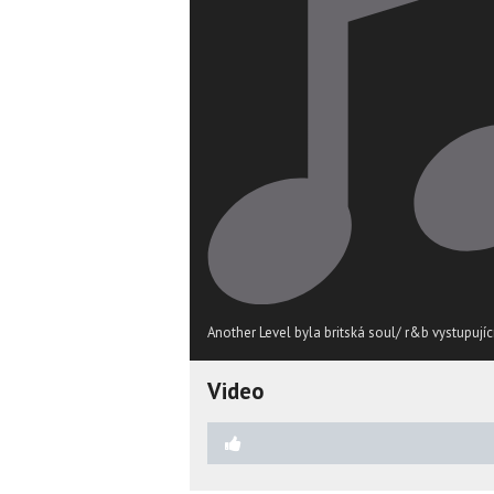
Another Level byla britská soul/ r&b vystupujíc
Video