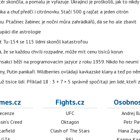
ér skončila, a pomalu je vyřazuje. Ukrajinci je proškolili, jak to nikdy
ika a chuť předčí i citrónovku. Stačí 500 g rajčat a jeden citrón
ku. Ptačinec žabinec je noční můra zahrádkářů, dá se ho ale zbavit
upáci dle astrologie
et Tu-154 se 115 lidmi skončil katastrofou
á, že se každou chvíli rozpadne, může mít cenu tisíců korun
nsakcí běží na programovacím jazyce z roku 1959. Nikdo ho neumí 
ny, Putin panikaří. Wildberries ovládají kavkazské klany a teď po něm
isíce lidí. Příklad 18 : 3 + 7 × 5 správně spočítají jen lidé, kteří 
mes.cz
Fights.cz
Osobnos
ecenze
UFC
Andrej B
sin's Creed
Oktagon
Petr Pa
tarfield
Clash of The Stars
Hana Zag
GTA
PFL
Kazma Kaz