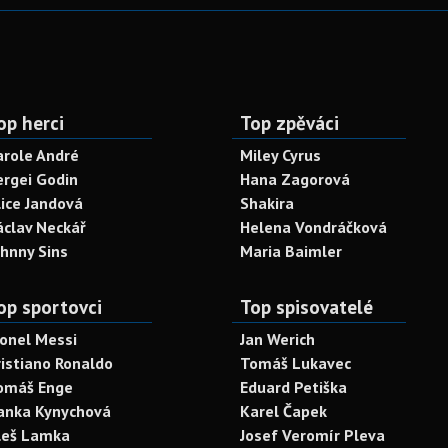
op herci
Top zpěváci
arole André
Miley Cyrus
ergei Godin
Hana Zagorová
lice Jandová
Shakira
áclav Neckář
Helena Vondráčková
ohnny Sins
Maria Baimler
op sportovci
Top spisovatelé
ionel Messi
Jan Werich
ristiano Ronaldo
Tomáš Lukavec
omáš Enge
Eduard Petiška
anka Kynychová
Karel Čapek
leš Lamka
Josef Veromír Pleva