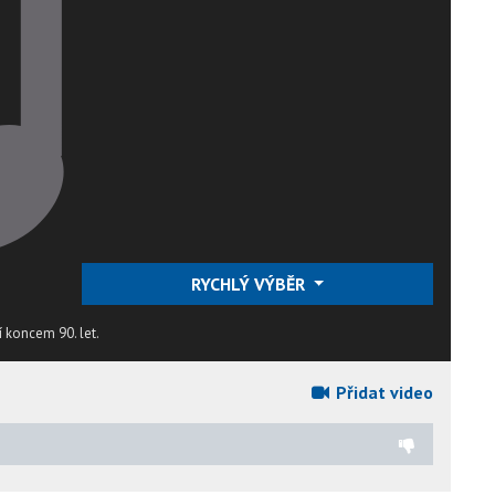
RYCHLÝ VÝBĚR
í koncem 90. let.
Přidat video