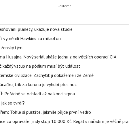
sňování planety, ukazuje nová studie
eří vyměnili Hawkins za mikrofon
e ženský tým
a Husajna. Nový seriál ukáže jednu z největších operací CIA
č každý vstup na pódium musí být událost
mské civilizace. Zachytit ji dokážeme i ze Země
ačku, trik za korunu je vyhubí přes noc
: Pořádně se ochladí až na konci srpna
jak se tvrdí?
řem: Tohle si pustíte, jakmile přijde první vedro
íce za opraváře, jindy stojí 10 000 Kč. Regál s nářadím je věčně pr