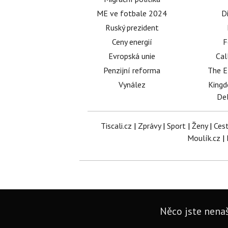
ME ve fotbale 2024
D
Ruský prezident
Ceny energií
F
Evropská unie
Cal
Penzijní reforma
The E
Vynález
King
Del
Tiscali.cz
|
Zprávy
|
Sport
|
Ženy
|
Ces
Moulík.cz
|
Něco jste nenaš