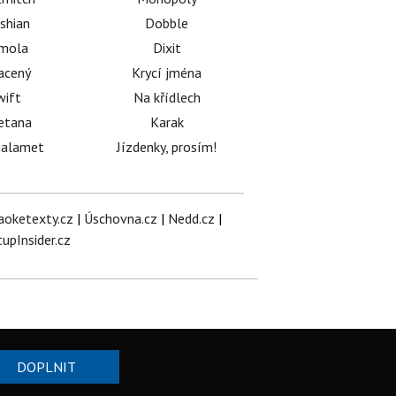
shian
Dobble
émola
Dixit
acený
Krycí jména
wift
Na křídlech
etana
Karak
halamet
Jízdenky, prosím!
aoketexty.cz
|
Úschovna.cz
|
Nedd.cz
|
tupInsider.cz
DOPLNIT