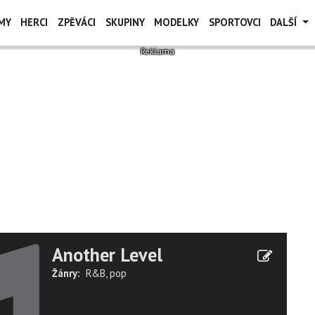
MY
HERCI
ZPĚVÁCI
SKUPINY
MODELKY
SPORTOVCI
DALŠÍ
Another Level
Žánry:
R&B
,
pop