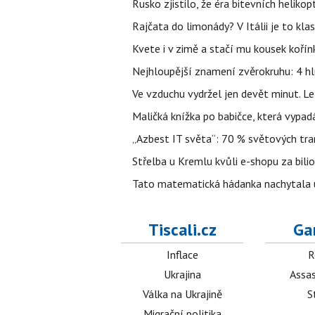
Rusko zjistilo, že éra bitevních helikopt
Rajčata do limonády? V Itálii je to klas
Kvete i v zimě a stačí mu kousek kořín
Nejhloupější znamení zvěrokruhu: 4 hl
Ve vzduchu vydržel jen devět minut. L
Maličká knížka po babičce, která vypad
„Azbest IT světa“: 70 % světových tra
Střelba u Kremlu kvůli e-shopu za bilio
Tato matematická hádanka nachytala už t
Tiscali.cz
Ga
Inflace
R
Ukrajina
Assas
Válka na Ukrajině
S
Migrační politika