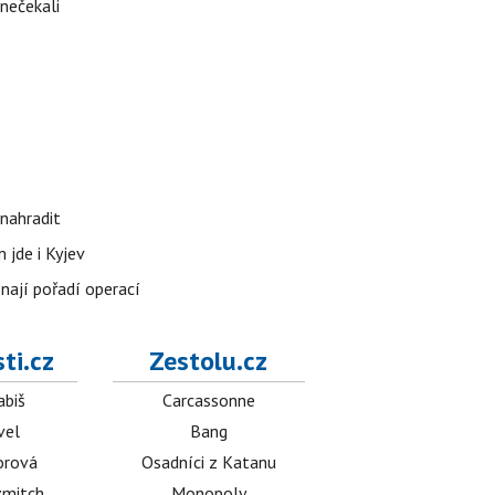
 nečekali
nahradit
 jde i Kyjev
znají pořadí operací
ti.cz
Zestolu.cz
abiš
Carcassonne
vel
Bang
orová
Osadníci z Katanu
mitch
Monopoly