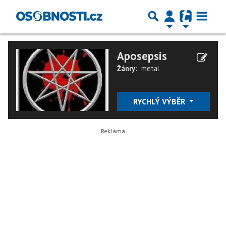
Aposepsis
Žánry:
metal
RYCHLÝ VÝBĚR