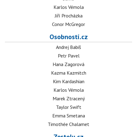
Karlos Vémola
Jiří Procházka
Conor McGregor
Osobnosti.cz
Andrej Babiš
Petr Pavel
Hana Zagorová
Kazma Kazmitch
Kim Kardashian
Karlos Vémola
Marek Ztracený
Taylor Swift
Emma Smetana
Timothée Chalamet
Zestolu.cz