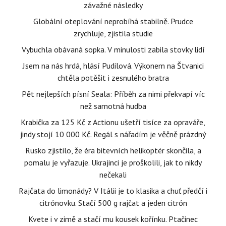
závažné následky
Globální oteplování neprobíhá stabilně. Prudce
zrychluje, zjistila studie
Vybuchla obávaná sopka. V minulosti zabila stovky lidí
Jsem na nás hrdá, hlásí Pudilová. Výkonem na Štvanici
chtěla potěšit i zesnulého bratra
Pět nejlepších písní Seala: Příběh za nimi překvapí víc
než samotná hudba
Krabička za 125 Kč z Actionu ušetří tisíce za opraváře,
jindy stojí 10 000 Kč. Regál s nářadím je věčně prázdný
Rusko zjistilo, že éra bitevních helikoptér skončila, a
pomalu je vyřazuje. Ukrajinci je proškolili, jak to nikdy
nečekali
Rajčata do limonády? V Itálii je to klasika a chuť předčí i
citrónovku. Stačí 500 g rajčat a jeden citrón
Kvete i v zimě a stačí mu kousek kořínku. Ptačinec