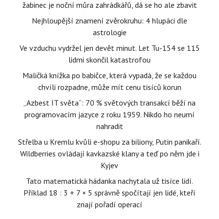
žabinec je noční můra zahrádkářů, dá se ho ale zbavit
Nejhloupější znamení zvěrokruhu: 4 hlupáci dle
astrologie
Ve vzduchu vydržel jen devět minut. Let Tu-154 se 115
lidmi skončil katastrofou
Maličká knížka po babičce, která vypadá, že se každou
chvíli rozpadne, může mít cenu tisíců korun
„Azbest IT světa“: 70 % světových transakcí běží na
programovacím jazyce z roku 1959. Nikdo ho neumí
nahradit
Střelba u Kremlu kvůli e-shopu za biliony, Putin panikaří.
Wildberries ovládají kavkazské klany a teď po něm jde i
Kyjev
Tato matematická hádanka nachytala už tisíce lidí.
Příklad 18 : 3 + 7 × 5 správně spočítají jen lidé, kteří
znají pořadí operací