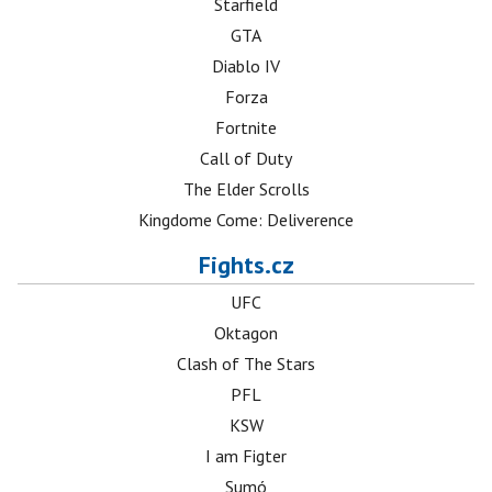
Starfield
GTA
Diablo IV
Forza
Fortnite
Call of Duty
The Elder Scrolls
Kingdome Come: Deliverence
Fights.cz
UFC
Oktagon
Clash of The Stars
PFL
KSW
I am Figter
Sumó