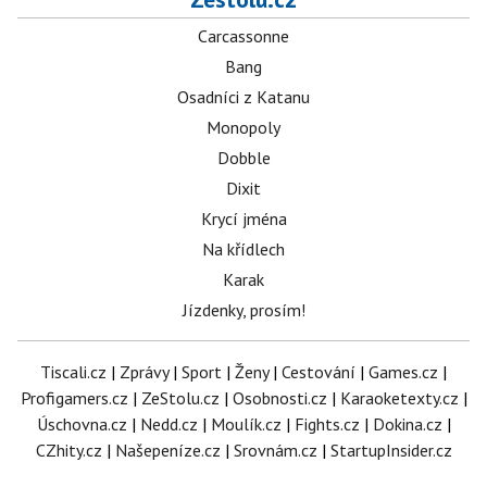
Carcassonne
Bang
Osadníci z Katanu
Monopoly
Dobble
Dixit
Krycí jména
Na křídlech
Karak
Jízdenky, prosím!
Tiscali.cz
|
Zprávy
|
Sport
|
Ženy
|
Cestování
|
Games.cz
|
Profigamers.cz
|
ZeStolu.cz
|
Osobnosti.cz
|
Karaoketexty.cz
|
Úschovna.cz
|
Nedd.cz
|
Moulík.cz
|
Fights.cz
|
Dokina.cz
|
CZhity.cz
|
Našepeníze.cz
|
Srovnám.cz
|
StartupInsider.cz