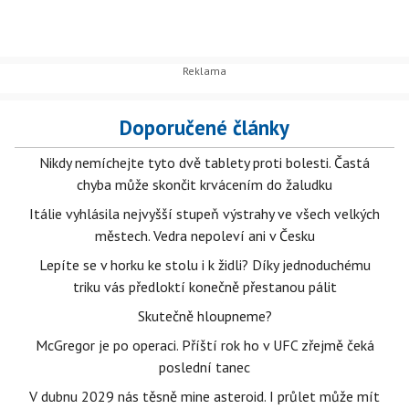
Doporučené články
Nikdy nemíchejte tyto dvě tablety proti bolesti. Častá
chyba může skončit krvácením do žaludku
Itálie vyhlásila nejvyšší stupeň výstrahy ve všech velkých
městech. Vedra nepoleví ani v Česku
Lepíte se v horku ke stolu i k židli? Díky jednoduchému
triku vás předloktí konečně přestanou pálit
Skutečně hloupneme?
McGregor je po operaci. Příští rok ho v UFC zřejmě čeká
poslední tanec
V dubnu 2029 nás těsně mine asteroid. I průlet může mít