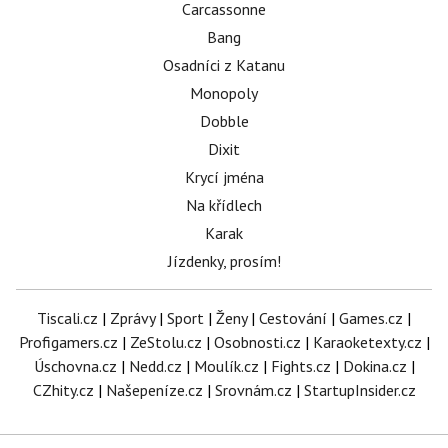
Carcassonne
Bang
Osadníci z Katanu
Monopoly
Dobble
Dixit
Krycí jména
Na křídlech
Karak
Jízdenky, prosím!
Tiscali.cz
|
Zprávy
|
Sport
|
Ženy
|
Cestování
|
Games.cz
|
Profigamers.cz
|
ZeStolu.cz
|
Osobnosti.cz
|
Karaoketexty.cz
|
Úschovna.cz
|
Nedd.cz
|
Moulík.cz
|
Fights.cz
|
Dokina.cz
|
CZhity.cz
|
Našepeníze.cz
|
Srovnám.cz
|
StartupInsider.cz