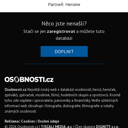
Partneři: Heroine
Něco jste nenašli?
Stačí se jen
zaregistrovat
a můžete tuto
databázi
DOPLNIT
Osobnosti.cz
Největší český web s databází osobností, herců, hereček,
zpěváků, zpěvaček, modelek, filmů, hudebních skupin a sportovců. Kromě
toho zde najdete i spisovatele, panovníky a finančníky. Vedle užitečných
informací web obsahuje i fotografie, diskografie, filmografie a vztahy
známých osobností.
Reklama
|
Cookies
|
Osobní údaje
© 2026 Osobnosti.cz |
TISCALI MEDIA, a.s.
| Člen skupiny
DIGNITY, s.r.o.