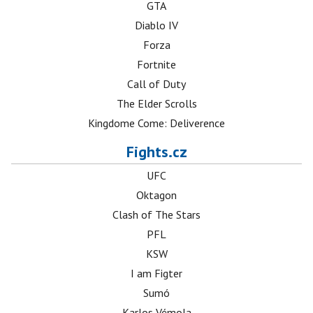
GTA
Diablo IV
Forza
Fortnite
Call of Duty
The Elder Scrolls
Kingdome Come: Deliverence
Fights.cz
UFC
Oktagon
Clash of The Stars
PFL
KSW
I am Figter
Sumó
Karlos Vémola