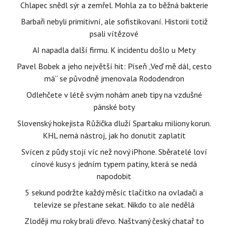
Chlapec snědl sýr a zemřel. Mohla za to běžná bakterie
Barbaři nebyli primitivní, ale sofistikovaní. Historii totiž
psali vítězové
AI napadla další firmu. K incidentu došlo u Mety
Pavel Bobek a jeho největší hit: Píseň „Veď mě dál, cesto
má“ se původně jmenovala Rododendron
Odlehčete v létě svým nohám aneb tipy na vzdušné
pánské boty
Slovenský hokejista Růžička dluží Spartaku miliony korun.
KHL nemá nástroj, jak ho donutit zaplatit
Svícen z půdy stojí víc než nový iPhone. Sběratelé loví
cínové kusy s jedním typem patiny, která se nedá
napodobit
5 sekund podržte každý měsíc tlačítko na ovladači a
televize se přestane sekat. Nikdo to ale nedělá
Zloději mu roky brali dřevo. Naštvaný český chatař to