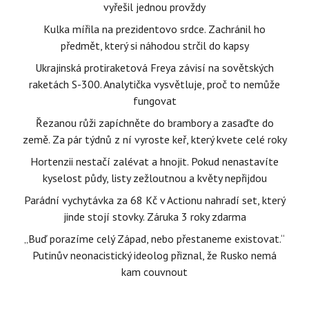
vyřešil jednou provždy
Kulka mířila na prezidentovo srdce. Zachránil ho
předmět, který si náhodou strčil do kapsy
Ukrajinská protiraketová Freya závisí na sovětských
raketách S-300. Analytička vysvětluje, proč to nemůže
fungovat
Řezanou růži zapíchněte do brambory a zasaďte do
země. Za pár týdnů z ní vyroste keř, který kvete celé roky
Hortenzii nestačí zalévat a hnojit. Pokud nenastavíte
kyselost půdy, listy zežloutnou a květy nepřijdou
Parádní vychytávka za 68 Kč v Actionu nahradí set, který
jinde stojí stovky. Záruka 3 roky zdarma
„Buď porazíme celý Západ, nebo přestaneme existovat.“
Putinův neonacistický ideolog přiznal, že Rusko nemá
kam couvnout