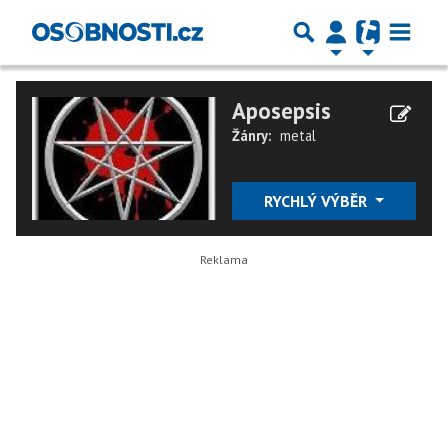
Aposepsis
Žánry:
metal
RYCHLÝ VÝBĚR