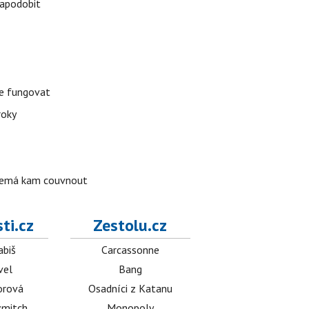
napodobit
že fungovat
roky
o nemá kam couvnout
ti.cz
Zestolu.cz
abiš
Carcassonne
vel
Bang
orová
Osadníci z Katanu
mitch
Monopoly