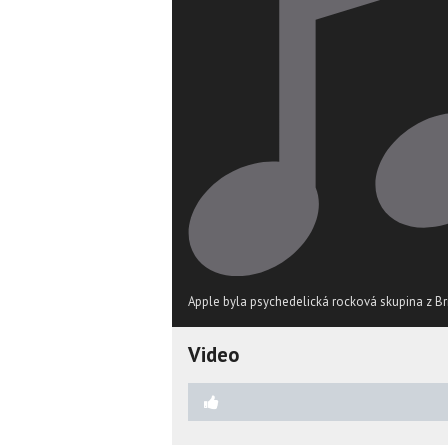
Apple byla psychedelická rocková skupina z Brit
Video