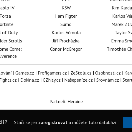
iablo IV
KSW
Kim Karda
Forza
I am Figter
Karlos V
ortnite
Sumó
Marek Ztr
l of Duty
Karlos Vémola
Taylor S
lder Scrolls
Jiří Procházka
Emma Sm
dome Come:
Conor McGregor
Timothée C
iverence
tování
|
Games.cz
|
Profigamers.cz
|
ZeStolu.cz
|
Osobnosti.cz
|
Kar
Fights.cz
|
Dokina.cz
|
CZhity.cz
|
Našepeníze.cz
|
Srovnám.cz
|
Star
Partneři: Heroine
li?
Stačí se jen
zaregistrovat
a můžete tuto databázi