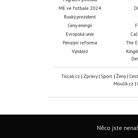
ME ve fotbale 2024
D
Ruský prezident
Ceny energií
F
Evropská unie
Cal
Penzijní reforma
The E
Vynález
King
Del
Tiscali.cz
|
Zprávy
|
Sport
|
Ženy
|
Ces
Moulík.cz
|
Něco jste nenaš