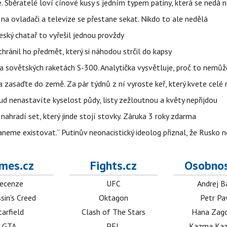
e. Sběratelé loví cínové kusy s jedním typem patiny, která se nedá 
na ovladači a televize se přestane sekat. Nikdo to ale nedělá
eský chatař to vyřešil jednou provždy
hránil ho předmět, který si náhodou strčil do kapsy
 na sovětských raketách S-300. Analytička vysvětluje, proč to nemů
zasaďte do země. Za pár týdnů z ní vyroste keř, který kvete celé 
kud nenastavíte kyselost půdy, listy zežloutnou a květy nepřijdou
nahradí set, který jinde stojí stovky. Záruka 3 roky zdarma
neme existovat.“ Putinův neonacistický ideolog přiznal, že Rusk
mes.cz
Fights.cz
Osobnos
ecenze
UFC
Andrej B
sin's Creed
Oktagon
Petr Pa
tarfield
Clash of The Stars
Hana Zag
GTA
PFL
Kazma Kaz