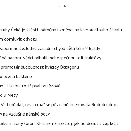
ruby. Čeká je štěstí, odměna i změna, na kterou dlouho čekala
vem domluvit odvetu
zapomínejte. Jednu zásadní chybu dělá téměř každý
áhá nádoru. Vědci odhalili nebezpečnou roli fruktózy
l promotér budoucnost hvězdy Oktagonu
o běžná bakterie
aní. Historii totiž psali vítězové
lo u Mety
eň „Veď mě dál, cesto má“ se původně jmenovala Rododendron
y na vzdušné pánské boty
taku miliony korun. KHL nemá nástroj, jak ho donutit zaplatit