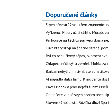
Doporučené články
Srpen převrátí život třem znamením na
Vyřízeno: Fleury už si stihl s Murado
Při bouřce na těchto pár věcí doma ne
Cukr, který stojí na špatné straně, pom
Byl to rozlučkový zápas, okomentova
Chlapec snědl sýr a zemřel. Mohla za t
Barbaři nebyli primitivní, ale sofistikov
AI napadla další firmu. K incidentu doš
Pavel Bobek a jeho největší hit: Pís
Odlehčete v létě svým nohám aneb tip
Slovenský hokejista Růžička dluží Spar