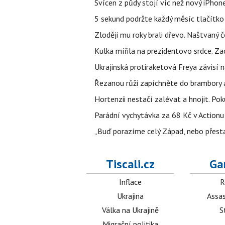
Svícen z půdy stojí víc než nový iPhon
5 sekund podržte každý měsíc tlačítko 
Zloději mu roky brali dřevo. Naštvaný č
Kulka mířila na prezidentovo srdce. Zac
Ukrajinská protiraketová Freya závisí
Řezanou růži zapíchněte do brambory a 
Hortenzii nestačí zalévat a hnojit. Po
Parádní vychytávka za 68 Kč v Actionu 
„Buď porazíme celý Západ, nebo přesta
Tiscali.cz
Ga
Inflace
R
Ukrajina
Assas
Válka na Ukrajině
S
Migrační politika