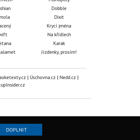
shian
Dobble
émola
Dixit
acený
Krycí jména
wift
Na křídlech
etana
Karak
halamet
Jízdenky, prosím!
aoketexty.cz
|
Úschovna.cz
|
Nedd.cz
|
tupInsider.cz
DOPLNIT