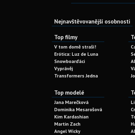
Nejnavštěvovanější osobnosti
Top filmy
T
V tom domě straší!
C
Erótica: Luz de Luna
S
Snowboarďáci
A
Vyprávěj
V
Transformers Jedna
J
Top modelé
T
Jana Marečková
L
Dominika Mesarošová
C
Kim Kardashian
T
Martin Zach
H
Angel Wicky
A