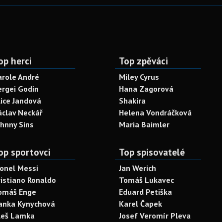
op herci
Top zpěváci
arole André
Miley Cyrus
ergei Godin
Hana Zagorová
lice Jandová
Shakira
áclav Neckář
Helena Vondráčková
ohnny Sins
Maria Baimler
op sportovci
Top spisovatelé
ionel Messi
Jan Werich
ristiano Ronaldo
Tomáš Lukavec
omáš Enge
Eduard Petiška
anka Kynychová
Karel Čapek
leš Lamka
Josef Veromír Pleva