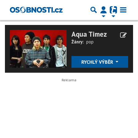
Aqua Timez
Žánry:
pop
RYCHLÝ VÝBĚR