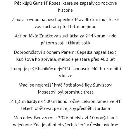
Pět klipů Guns N‘ Roses, které se zapsaly do rockové
historie
Z auta rovnou na neschopenku? Pravidlo 5 minut, které
vás zachrání před letní angínou
Action láká: Značková sluchátka za 244 korun, jinde
přitom stojí i třikrát tolik
Dobrodružství s bohem Panem: Čepelka napsal text,
Kubišová ho zpívala, melodie je stará přes 400 let
Trump je prý Khabibův největší fanoušek. Měl ho zmínit i
v knize
Vrací se nejdražší hráč fotbalové ligy. Slávistovi
Mosesovi byl prominut trest
Z 1,3 miliardy na 100 milionů ročně. LeBron James ve 41
letech obětoval peníze, aby předběhl Jordana
Mercedes-Benz v roce 2026 představí 10 nových aut
najednou: Zde je přehled všech, které v Česku uvidíme