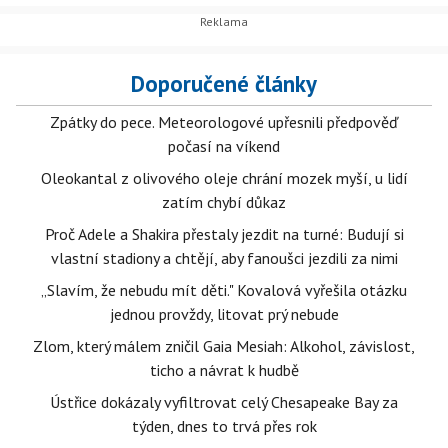
Doporučené články
Zpátky do pece. Meteorologové upřesnili předpověď
počasí na víkend
Oleokantal z olivového oleje chrání mozek myší, u lidí
zatím chybí důkaz
Proč Adele a Shakira přestaly jezdit na turné: Budují si
vlastní stadiony a chtějí, aby fanoušci jezdili za nimi
„Slavím, že nebudu mít děti." Kovalová vyřešila otázku
jednou provždy, litovat prý nebude
Zlom, který málem zničil Gaia Mesiah: Alkohol, závislost,
ticho a návrat k hudbě
Ústřice dokázaly vyfiltrovat celý Chesapeake Bay za
týden, dnes to trvá přes rok