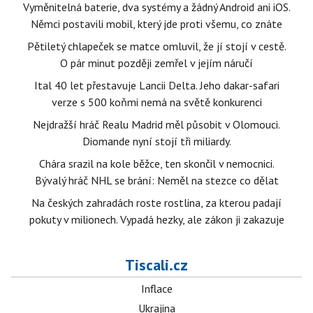
Vyměnitelná baterie, dva systémy a žádný Android ani iOS.
Němci postavili mobil, který jde proti všemu, co znáte
Pětiletý chlapeček se matce omluvil, že jí stojí v cestě.
O pár minut později zemřel v jejím náručí
Ital 40 let přestavuje Lancii Delta. Jeho dakar-safari
verze s 500 koňmi nemá na světě konkurenci
Nejdražší hráč Realu Madrid měl působit v Olomouci.
Diomande nyní stojí tři miliardy.
Chára srazil na kole běžce, ten skončil v nemocnici.
Bývalý hráč NHL se brání: Neměl na stezce co dělat
Na českých zahradách roste rostlina, za kterou padají
pokuty v milionech. Vypadá hezky, ale zákon ji zakazuje
Tiscali.cz
Inflace
Ukrajina