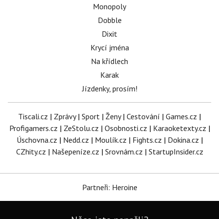
Monopoly
Dobble
Dixit
Krycí jména
Na křídlech
Karak
Jízdenky, prosím!
Tiscali.cz
|
Zprávy
|
Sport
|
Ženy
|
Cestování
|
Games.cz
|
Profigamers.cz
|
ZeStolu.cz
|
Osobnosti.cz
|
Karaoketexty.cz
|
Úschovna.cz
|
Nedd.cz
|
Moulík.cz
|
Fights.cz
|
Dokina.cz
|
CZhity.cz
|
Našepeníze.cz
|
Srovnám.cz
|
StartupInsider.cz
Partneři: Heroine