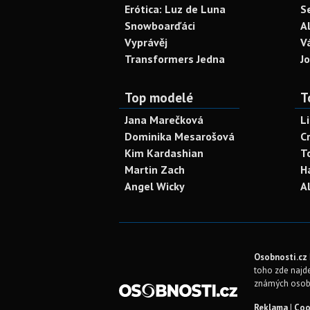
Erótica: Luz de Luna
S
Snowboarďáci
A
Vyprávěj
V
Transformers Jedna
J
Top modelé
T
Jana Marečková
L
Dominika Mesarošová
C
Kim Kardashian
T
Martin Zach
H
Angel Wicky
A
Osobnosti.cz
toho zde najde
známých osob
Reklama
|
Coo