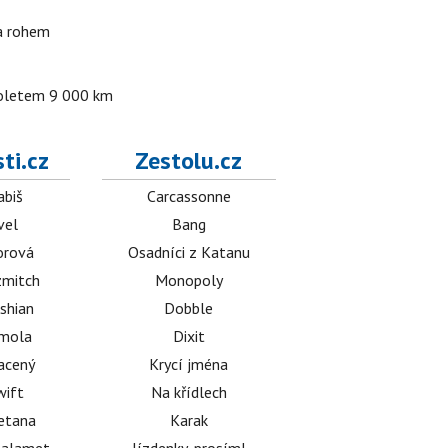
za rohem
 doletem 9 000 km
ti.cz
Zestolu.cz
abiš
Carcassonne
vel
Bang
orová
Osadníci z Katanu
mitch
Monopoly
shian
Dobble
émola
Dixit
acený
Krycí jména
wift
Na křídlech
etana
Karak