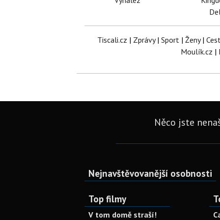
Vynález
King
Del
Tiscali.cz
|
Zprávy
|
Sport
|
Ženy
|
Ces
Moulík.cz
|
Něco jste nenaš
Nejnavštěvovanější osobnosti
Top filmy
T
V tom domě straší!
C