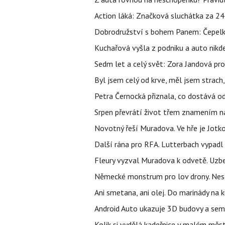
Action láká: Značková sluchátka za 244 k
Dobrodružství s bohem Panem: Čepelka 
Kuchařová vyšla z podniku a auto nikde.
Sedm let a celý svět: Zora Jandová pr
Byl jsem celý od krve, měl jsem strach
Petra Černocká přiznala, co dostává o
Srpen převrátí život třem znamením na
Novotný řeší Muradova. Ve hře je Jotko
Další rána pro RFA. Lutterbach vypadl
Fleury vyzval Muradova k odvetě. Uzbe
Německé monstrum pro lov drony. Nese 
Ani smetana, ani olej. Do marinády na k
Android Auto ukazuje 3D budovy a sema
Kolik si vydělá kadeřnice v malém měst