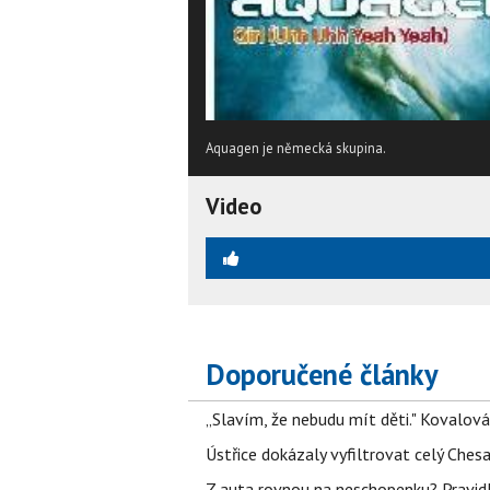
Aquagen je německá skupina.
Video
Doporučené články
„Slavím, že nebudu mít děti." Kovalová
Ústřice dokázaly vyfiltrovat celý Ches
Z auta rovnou na neschopenku? Pravidl