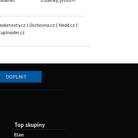
halamet
Jízdenky, prosím!
aoketexty.cz
|
Úschovna.cz
|
Nedd.cz
|
tupInsider.cz
DOPLNIT
Top skupiny
Elán