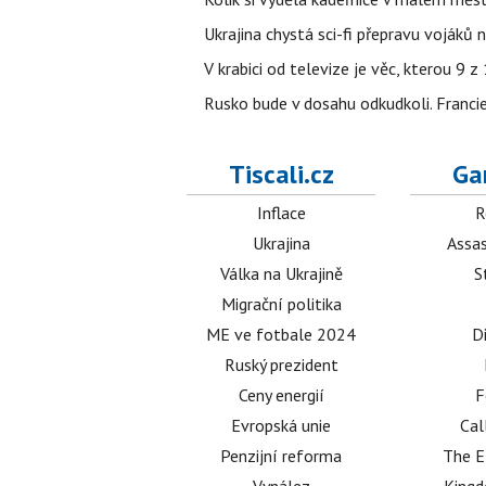
Ukrajina chystá sci-fi přepravu vojáků 
V krabici od televize je věc, kterou 9 
Rusko bude v dosahu odkudkoli. Franci
Tiscali.cz
Ga
Inflace
R
Ukrajina
Assas
Válka na Ukrajině
S
Migrační politika
ME ve fotbale 2024
D
Ruský prezident
Ceny energií
F
Evropská unie
Cal
Penzijní reforma
The E