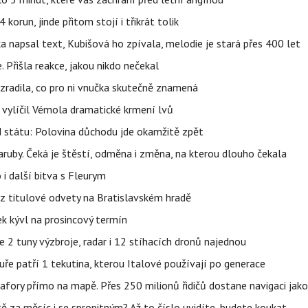
orun, jinde přitom stojí i třikrát tolik
napsal text, Kubišová ho zpívala, melodie je stará přes 400 let
 Přišla reakce, jakou nikdo nečekal
ozradila, co pro ni vnučka skutečně znamená
, vylíčil Vémola dramatické krmení lvů
d státu: Polovina důchodu jde okamžitě zpět
ruby. Čeká je štěstí, odměna i změna, na kterou dlouho čekala
 i další bitva s Fleurym
 z titulové odvety na Bratislavském hradě
k kývl na prosincový termín
2 tuny výzbroje, radar i 12 stíhacích dronů najednou
uře patří 1 tekutina, kterou Italové používají po generace
fory přímo na mapě. Přes 250 milionů řidičů dostane navigaci jako
ě za měsíc i se spropitným? Až to číslo uvidíte, budete koukat