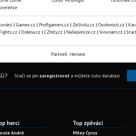
dome Come:
Conor McGregor
Timothée C
iverence
tování
|
Games.cz
|
Profigamers.cz
|
ZeStolu.cz
|
Osobnosti.cz
|
Kar
Fights.cz
|
Dokina.cz
|
CZhity.cz
|
Našepeníze.cz
|
Srovnám.cz
|
Star
Partneři: Heroine
li?
Stačí se jen
zaregistrovat
a můžete tuto databázi
op herci
Top zpěváci
arole André
Miley Cyrus