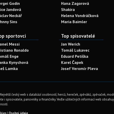
ergei Godin
Hana Zagorová
lice Jandová
Shakira
áclav Neckář
Helena Vondráčková
ohnny Sins
Maria Baimler
op sportovci
Top spisovatelé
ionel Messi
Jan Werich
ristiano Ronaldo
Tomáš Lukavec
omáš Enge
Eduard Petiška
anka Kynychová
Karel Čapek
leš Lamka
Josef Veromír Pleva
Největší český web s databází osobností, herců, hereček, zpěváků, zpěvaček, mod
te i spisovatele, panovníky a finančníky. Vedle užitečných informací web obsahuje 
ností.
kies
|
Osobní údaje