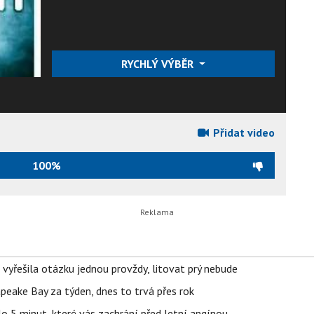
RYCHLÝ VÝBĚR
Přidat video
100%
 vyřešila otázku jednou provždy, litovat prý nebude
apeake Bay za týden, dnes to trvá přes rok
o 5 minut, které vás zachrání před letní angínou