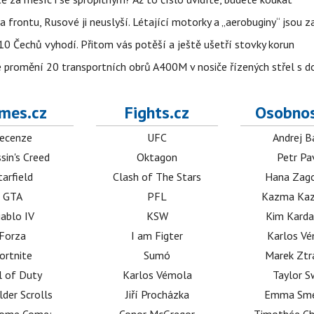
na frontu, Rusové ji neuslyší. Létající motorky a „aerobuginy“ jsou 
z 10 Čechů vyhodí. Přitom vás potěší a ještě ušetří stovky korun
e promění 20 transportních obrů A400M v nosiče řízených střel s
mes.cz
Fights.cz
Osobnos
ecenze
UFC
Andrej B
sin's Creed
Oktagon
Petr Pa
tarfield
Clash of The Stars
Hana Zag
GTA
PFL
Kazma Kaz
iablo IV
KSW
Kim Karda
Forza
I am Figter
Karlos V
ortnite
Sumó
Marek Ztr
l of Duty
Karlos Vémola
Taylor S
lder Scrolls
Jiří Procházka
Emma Sm