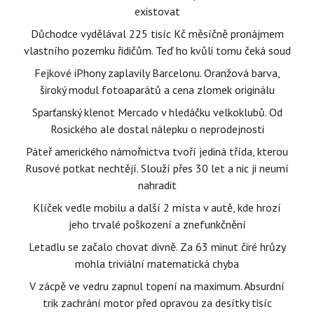
existovat
Důchodce vydělával 225 tisíc Kč měsíčně pronájmem
vlastního pozemku řidičům. Teď ho kvůli tomu čeká soud
Fejkové iPhony zaplavily Barcelonu. Oranžová barva,
široký modul fotoaparátů a cena zlomek originálu
Sparťanský klenot Mercado v hledáčku velkoklubů. Od
Rosického ale dostal nálepku o neprodejnosti
Páteř amerického námořnictva tvoří jediná třída, kterou
Rusové potkat nechtějí. Slouží přes 30 let a nic ji neumí
nahradit
Klíček vedle mobilu a další 2 místa v autě, kde hrozí
jeho trvalé poškození a znefunkčnění
Letadlu se začalo chovat divně. Za 63 minut čiré hrůzy
mohla triviální matematická chyba
V zácpě ve vedru zapnul topení na maximum. Absurdní
trik zachrání motor před opravou za desítky tisíc