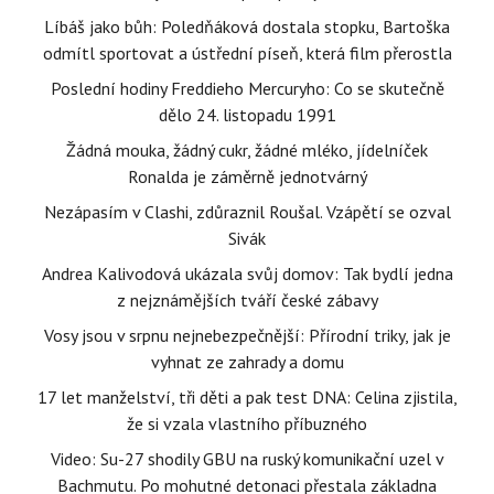
Líbáš jako bůh: Poledňáková dostala stopku, Bartoška
odmítl sportovat a ústřední píseň, která film přerostla
Poslední hodiny Freddieho Mercuryho: Co se skutečně
dělo 24. listopadu 1991
Žádná mouka, žádný cukr, žádné mléko, jídelníček
Ronalda je záměrně jednotvárný
Nezápasím v Clashi, zdůraznil Roušal. Vzápětí se ozval
Sivák
Andrea Kalivodová ukázala svůj domov: Tak bydlí jedna
z nejznámějších tváří české zábavy
Vosy jsou v srpnu nejnebezpečnější: Přírodní triky, jak je
vyhnat ze zahrady a domu
17 let manželství, tři děti a pak test DNA: Celina zjistila,
že si vzala vlastního příbuzného
Video: Su-27 shodily GBU na ruský komunikační uzel v
Bachmutu. Po mohutné detonaci přestala základna