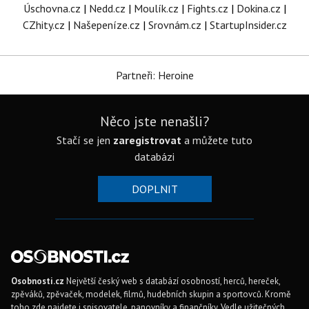
Úschovna.cz
|
Nedd.cz
|
Moulík.cz
|
Fights.cz
|
Dokina.cz
|
CZhity.cz
|
Našepeníze.cz
|
Srovnám.cz
|
StartupInsider.cz
Partneři: Heroine
Něco jste nenašli?
Stačí se jen
zaregistrovat
a můžete tuto
databázi
DOPLNIT
Osobnosti.cz
Největší český web s databází osobností, herců, hereček,
zpěváků, zpěvaček, modelek, filmů, hudebních skupin a sportovců. Kromě
toho zde najdete i spisovatele, panovníky a finančníky. Vedle užitečných