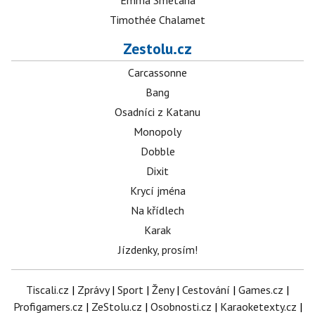
Emma Smetana
Timothée Chalamet
Zestolu.cz
Carcassonne
Bang
Osadníci z Katanu
Monopoly
Dobble
Dixit
Krycí jména
Na křídlech
Karak
Jízdenky, prosím!
Tiscali.cz
|
Zprávy
|
Sport
|
Ženy
|
Cestování
|
Games.cz
|
Profigamers.cz
|
ZeStolu.cz
|
Osobnosti.cz
|
Karaoketexty.cz
|