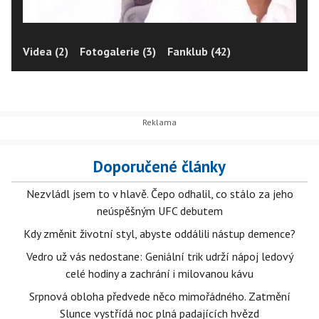
Videa (2)
Fotogalerie (3)
Fanklub (42)
Doporučené články
Nezvládl jsem to v hlavě. Čepo odhalil, co stálo za jeho
neúspěšným UFC debutem
Kdy změnit životní styl, abyste oddálili nástup demence?
Vedro už vás nedostane: Geniální trik udrží nápoj ledový
celé hodiny a zachrání i milovanou kávu
Srpnová obloha předvede něco mimořádného. Zatmění
Slunce vystřídá noc plná padajících hvězd