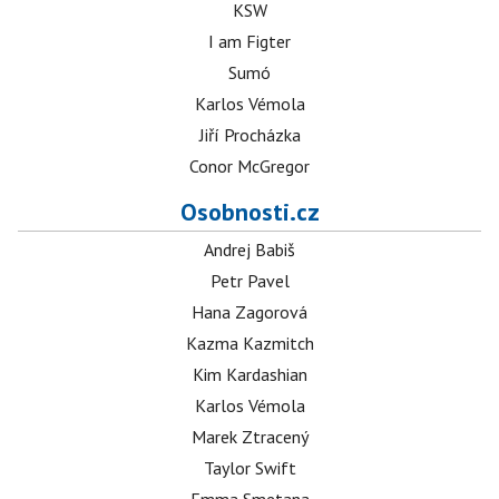
KSW
I am Figter
Sumó
Karlos Vémola
Jiří Procházka
Conor McGregor
Osobnosti.cz
Andrej Babiš
Petr Pavel
Hana Zagorová
Kazma Kazmitch
Kim Kardashian
Karlos Vémola
Marek Ztracený
Taylor Swift