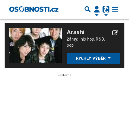
Arashi
Žánry:
hip hop
,
R&B
,
pop
RYCHLÝ VÝBĚR