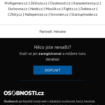
Profigamers.cz
|
ZeStolu.cz
|
Osobnosti.cz
|
Karaoketexty.cz
|
Úschovna.cz
|
Nedd.cz
|
Moulík.cz
|
Fights.cz
|
Dokina.cz
|
CZhity.cz
|
Našepeníze.cz
|
Srovnám.cz
|
StartupInsider.cz
Partneři: Heroine
Něco jste nenašli?
Stačí se jen
zaregistrovat
a můžete tuto
databázi
DOPLNIT
Osobnosti.cz
Největší český web s databází osobností, herců, hereček,