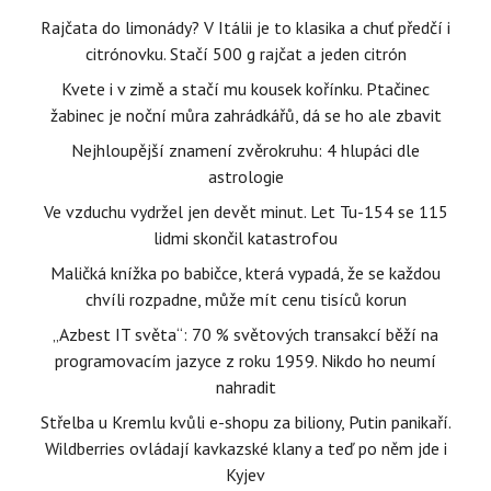
Rajčata do limonády? V Itálii je to klasika a chuť předčí i
citrónovku. Stačí 500 g rajčat a jeden citrón
Kvete i v zimě a stačí mu kousek kořínku. Ptačinec
žabinec je noční můra zahrádkářů, dá se ho ale zbavit
Nejhloupější znamení zvěrokruhu: 4 hlupáci dle
astrologie
Ve vzduchu vydržel jen devět minut. Let Tu-154 se 115
lidmi skončil katastrofou
Maličká knížka po babičce, která vypadá, že se každou
chvíli rozpadne, může mít cenu tisíců korun
„Azbest IT světa“: 70 % světových transakcí běží na
programovacím jazyce z roku 1959. Nikdo ho neumí
nahradit
Střelba u Kremlu kvůli e-shopu za biliony, Putin panikaří.
Wildberries ovládají kavkazské klany a teď po něm jde i
Kyjev