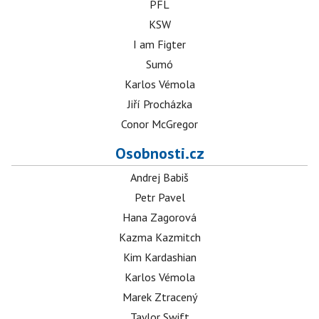
PFL
KSW
I am Figter
Sumó
Karlos Vémola
Jiří Procházka
Conor McGregor
Osobnosti.cz
Andrej Babiš
Petr Pavel
Hana Zagorová
Kazma Kazmitch
Kim Kardashian
Karlos Vémola
Marek Ztracený
Taylor Swift