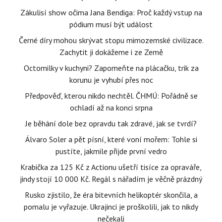
Zákulisí show očima Jana Bendiga: Proč každý vstup na
pódium musí být událost
Černé díry mohou skrývat stopu mimozemské civilizace.
Zachytit ji dokážeme i ze Země
Octomilky v kuchyni? Zapomeňte na plácačku, trik za
korunu je vyhubí přes noc
Předpověď, kterou nikdo nechtěl. ČHMÚ: Pořádně se
ochladí až na konci srpna
Je běhání dole bez opravdu tak zdravé, jak se tvrdí?
Álvaro Soler a pět písní, které voní mořem: Tohle si
pustíte, jakmile přijde první vedro
Krabička za 125 Kč z Actionu ušetří tisíce za opraváře,
jindy stojí 10 000 Kč. Regál s nářadím je věčně prázdný
Rusko zjistilo, že éra bitevních helikoptér skončila, a
pomalu je vyřazuje. Ukrajinci je proškolili, jak to nikdy
nečekali