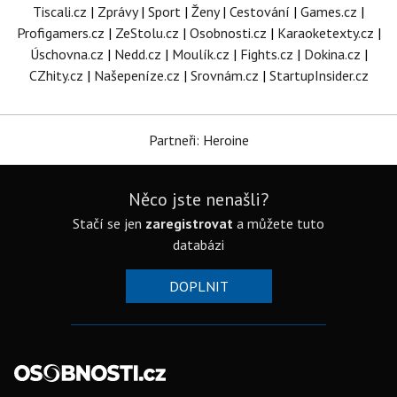
Tiscali.cz
|
Zprávy
|
Sport
|
Ženy
|
Cestování
|
Games.cz
|
Profigamers.cz
|
ZeStolu.cz
|
Osobnosti.cz
|
Karaoketexty.cz
|
Úschovna.cz
|
Nedd.cz
|
Moulík.cz
|
Fights.cz
|
Dokina.cz
|
CZhity.cz
|
Našepeníze.cz
|
Srovnám.cz
|
StartupInsider.cz
Partneři: Heroine
Něco jste nenašli?
Stačí se jen
zaregistrovat
a můžete tuto
databázi
DOPLNIT