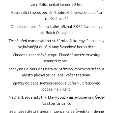
žen. Policii unikal téměř 20 let
Fascinující i nebezpečná. U pobřeží Chorvatska udeřila
mořská smršť
Do zápasu jsem šel po kalbě, přiznal BKFC šampion ve
službách Oktagonu
Těsně před osmdesátkou strčí mladší kolegyně do kapsy.
Nejkrásnější outfity Jany Švandové berou dech
Chudoba zanechává stopu. Finanční potíže zrychlují
stárnutí mozku
Moby na Colours of Ostrava: Střízlivý, mokrý od deště, a
přesto přichystal nejlepší večer festivalu
Zpátky do pece. Meteorologové upřesnili předpověď
počasí na víkend
Mechanik prozradil trik, který používají autoservisy. Čechy
to stojí tisíce Kč
Sedmdesátiletá fitness influencerka ze Švédska jí denně