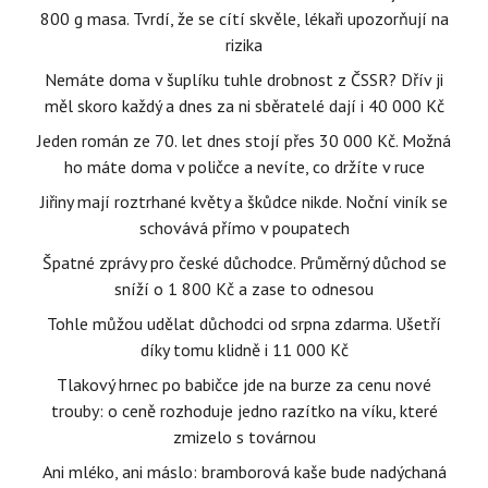
800 g masa. Tvrdí, že se cítí skvěle, lékaři upozorňují na
rizika
Nemáte doma v šuplíku tuhle drobnost z ČSSR? Dřív ji
měl skoro každý a dnes za ni sběratelé dají i 40 000 Kč
Jeden román ze 70. let dnes stojí přes 30 000 Kč. Možná
ho máte doma v poličce a nevíte, co držíte v ruce
Jiřiny mají roztrhané květy a škůdce nikde. Noční viník se
schovává přímo v poupatech
Špatné zprávy pro české důchodce. Průměrný důchod se
sníží o 1 800 Kč a zase to odnesou
Tohle můžou udělat důchodci od srpna zdarma. Ušetří
díky tomu klidně i 11 000 Kč
Tlakový hrnec po babičce jde na burze za cenu nové
trouby: o ceně rozhoduje jedno razítko na víku, které
zmizelo s továrnou
Ani mléko, ani máslo: bramborová kaše bude nadýchaná