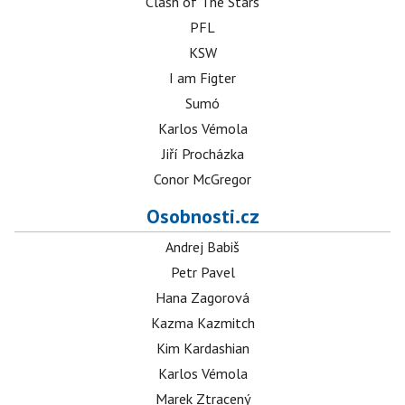
Clash of The Stars
PFL
KSW
I am Figter
Sumó
Karlos Vémola
Jiří Procházka
Conor McGregor
Osobnosti.cz
Andrej Babiš
Petr Pavel
Hana Zagorová
Kazma Kazmitch
Kim Kardashian
Karlos Vémola
Marek Ztracený