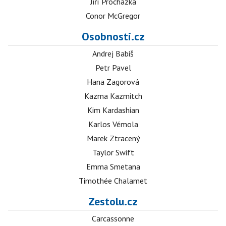
Jiří Procházka
Conor McGregor
Osobnosti.cz
Andrej Babiš
Petr Pavel
Hana Zagorová
Kazma Kazmitch
Kim Kardashian
Karlos Vémola
Marek Ztracený
Taylor Swift
Emma Smetana
Timothée Chalamet
Zestolu.cz
Carcassonne