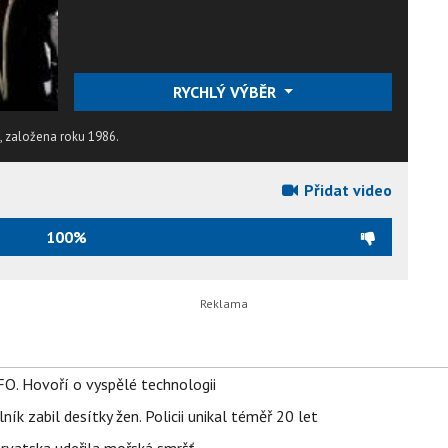
RYCHLÝ VÝBĚR
, založena roku 1986.
Přidat video
100%
FO. Hovoří o vyspělé technologii
ík zabil desítky žen. Policii unikal téměř 20 let