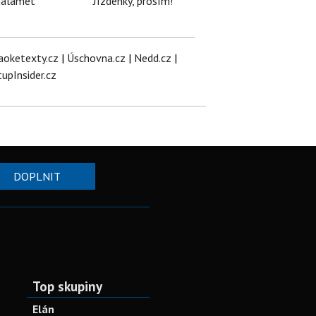
halamet
Jízdenky, prosím!
aoketexty.cz
|
Úschovna.cz
|
Nedd.cz
|
tupInsider.cz
DOPLNIT
Top skupiny
Elán