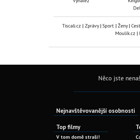
Vynález
King
Del
Tiscali.cz
|
Zprávy
|
Sport
|
Ženy
|
Ces
Moulík.cz
|
Něco jste nenaš
Nejnavštěvovanější osobnosti
Top filmy
T
V tom domě straší!
C