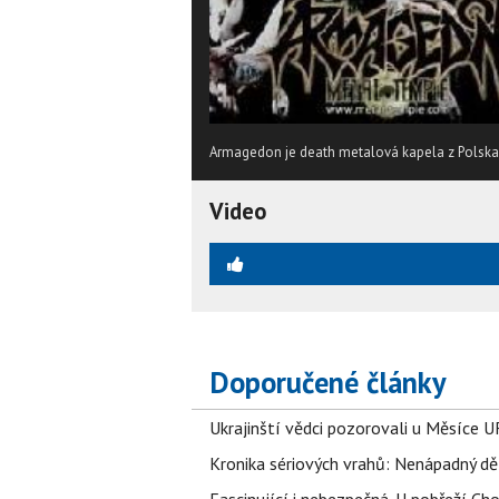
Armagedon je death metalová kapela z Polska
Video
Doporučené články
Ukrajinští vědci pozorovali u Měsíce U
Kronika sériových vrahů: Nenápadný děln