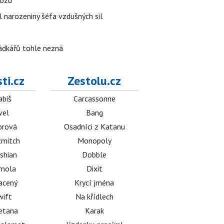
vozu
l narozeniny šéfa vzdušných sil
rádkářů tohle nezná
ti.cz
Zestolu.cz
abiš
Carcassonne
vel
Bang
orová
Osadníci z Katanu
mitch
Monopoly
shian
Dobble
émola
Dixit
acený
Krycí jména
wift
Na křídlech
etana
Karak