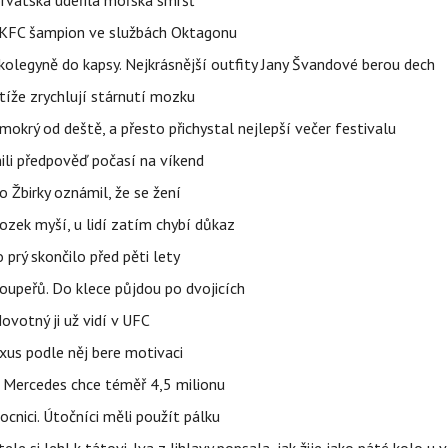
orvatska udeřila mořská smršť
 BKFC šampion ve službách Oktagonu
olegyně do kapsy. Nejkrásnější outfity Jany Švandové berou dech
íže zrychlují stárnutí mozku
mokrý od deště, a přesto přichystal nejlepší večer festivalu
ili předpověď počasí na víkend
 Žbirky oznámil, že se žení
ozek myší, u lidí zatím chybí důkaz
prý skončilo před pěti lety
upeřů. Do klece půjdou po dvojicích
votný ji už vidí v UFC
uxus podle něj bere motivaci
a Mercedes chce téměř 4,5 milionu
cnici. Útočníci měli použít pálku