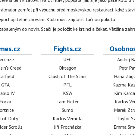
ele si lehl k tátovi. Iva z Jihlavy popsala, jak žije jako páté kolo u 
álmajor zemřel při výbuchu před moskevskou restaurací, když slavi
epochopitelné chování. Klub musí zaplatit tučnou pokutu
aleným do novin. Stačí je položit ke krtinci a čekat. Většina zah
mes.cz
Fights.cz
Osobnos
ecenze
UFC
Andrej B
sin's Creed
Oktagon
Petr Pa
tarfield
Clash of The Stars
Hana Zag
GTA
PFL
Kazma Kaz
iablo IV
KSW
Kim Karda
Forza
I am Figter
Karlos V
ortnite
Sumó
Marek Ztr
l of Duty
Karlos Vémola
Taylor S
lder Scrolls
Jiří Procházka
Emma Sm