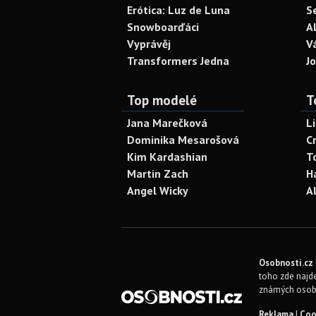
Erótica: Luz de Luna
S
Snowboarďáci
A
Vyprávěj
V
Transformers Jedna
J
Top modelé
T
Jana Marečková
L
Dominika Mesarošová
C
Kim Kardashian
T
Martin Zach
H
Angel Wicky
A
Osobnosti.cz
toho zde najde
známých osob
Reklama
|
Coo