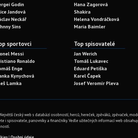
ergei Godin
Hana Zagorová
lice Jandová
Shakira
áclav Neckář
Helena Vondráčková
ohnny Sins
Maria Baimler
op sportovci
Top spisovatelé
ionel Messi
Jan Werich
ristiano Ronaldo
Tomáš Lukavec
omáš Enge
Eduard Petiška
anka Kynychová
Karel Čapek
leš Lamka
Josef Veromír Pleva
Největší český web s databází osobností, herců, hereček, zpěváků, zpěvaček, mod
te i spisovatele, panovníky a finančníky. Vedle užitečných informací web obsahuje 
ností.
kies
|
Osobní údaje