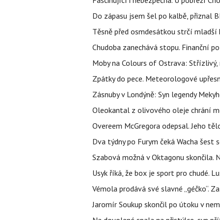
Fascinující i nebezpečná. U pobřeží Ch
Do zápasu jsem šel po kalbě, přiznal
Těsně před osmdesátkou strčí mladší k
Chudoba zanechává stopu. Finanční pot
Moby na Colours of Ostrava: Střízlivý, 
Zpátky do pece. Meteorologové upřesn
Zásnuby v Londýně: Syn legendy Mekyho
Oleokantal z olivového oleje chrání m
Overeem McGregora odepsal. Jeho tělo 
Dva týdny po Furym čeká Wacha šest so
Szabová možná v Oktagonu skončila. No
Usyk říká, že box je sport pro chudé. L
Vémola prodává své slavné „géčko“. Z
Jaromír Soukup skončil po útoku v nemo