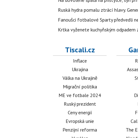
Na dovolené spala na přistýlce, syn přít
Ruská hydra pomalu ztrácí hlavy. Gener
Fanoušci fotbalové Sparty předvedli n
Krtka vyženete kuchyňským odpadem zab
Tiscali.cz
Ga
Inflace
R
Ukrajina
Assas
Válka na Ukrajině
S
Migrační politika
ME ve fotbale 2024
D
Ruský prezident
Ceny energií
F
Evropská unie
Cal
Penzijní reforma
The E