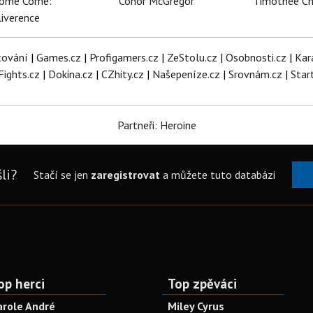
dome Come:
Conor McGregor
Timothée C
iverence
tování
|
Games.cz
|
Profigamers.cz
|
ZeStolu.cz
|
Osobnosti.cz
|
Kar
Fights.cz
|
Dokina.cz
|
CZhity.cz
|
Našepeníze.cz
|
Srovnám.cz
|
Star
Partneři: Heroine
li?
Stačí se jen
zaregistrovat
a můžete tuto databázi
op herci
Top zpěváci
arole André
Miley Cyrus