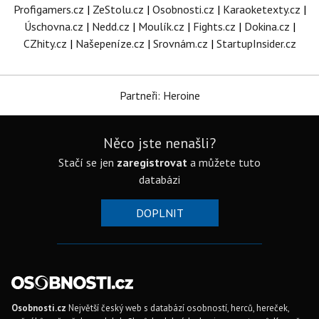
Profigamers.cz
|
ZeStolu.cz
|
Osobnosti.cz
|
Karaoketexty.cz
|
Úschovna.cz
|
Nedd.cz
|
Moulík.cz
|
Fights.cz
|
Dokina.cz
|
CZhity.cz
|
Našepeníze.cz
|
Srovnám.cz
|
StartupInsider.cz
Partneři: Heroine
Něco jste nenašli?
Stačí se jen
zaregistrovat
a můžete tuto
databázi
DOPLNIT
Osobnosti.cz
Největší český web s databází osobností, herců, hereček,