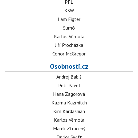
PFL
KSW
I am Figter
Sumó
Karlos Vémola
Jiří Procházka
Conor McGregor
Osobnosti.cz
Andrej Babiš
Petr Pavel
Hana Zagorová
Kazma Kazmitch
Kim Kardashian
Karlos Vémola
Marek Ztracený
Taylor Swift