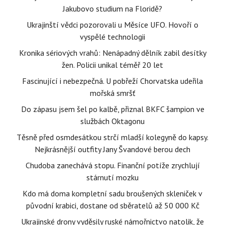
Jakubovo studium na Floridě?
Ukrajinští vědci pozorovali u Měsíce UFO. Hovoří o
vyspělé technologii
Kronika sériových vrahů: Nenápadný dělník zabil desítky
žen. Policii unikal téměř 20 let
Fascinující i nebezpečná. U pobřeží Chorvatska udeřila
mořská smršť
Do zápasu jsem šel po kalbě, přiznal BKFC šampion ve
službách Oktagonu
Těsně před osmdesátkou strčí mladší kolegyně do kapsy.
Nejkrásnější outfity Jany Švandové berou dech
Chudoba zanechává stopu. Finanční potíže zrychlují
stárnutí mozku
Kdo má doma kompletní sadu broušených skleniček v
původní krabici, dostane od sběratelů až 50 000 Kč
Ukrajinské drony vyděsily ruské námořnictvo natolik, že