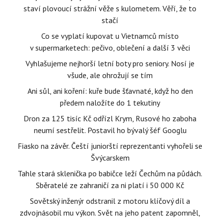
staví plovoucí strážní věže s kulometem. Věří, že to
stačí
Co se vyplatí kupovat u Vietnamců místo
v supermarketech: pečivo, oblečení a další 3 věci
Vyhlašujeme nejhorší letní boty pro seniory. Nosí je
všude, ale ohrožují se tím
Ani sůl, ani koření: kuře bude šťavnaté, když ho den
předem naložíte do 1 tekutiny
Dron za 125 tisíc Kč odřízl Krym, Rusové ho zaboha
neumí sestřelit. Postavil ho bývalý šéf Googlu
Fiasko na závěr. Čeští juniorští reprezentanti vyhořeli se
Švýcarskem
Tahle stará sklenička po babičce leží Čechům na půdách.
Sběratelé ze zahraničí za ni platí i 50 000 Kč
Sovětský inženýr odstranil z motoru klíčový díl a
zdvojnásobil mu výkon. Svět na jeho patent zapomněl,