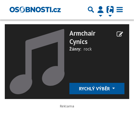
Armchair
Cynics
Žánry:
rock
RYCHLÝ VÝBĚR