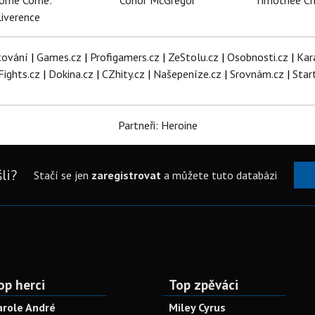
dome Come:
Conor McGregor
Timothée C
iverence
tování
|
Games.cz
|
Profigamers.cz
|
ZeStolu.cz
|
Osobnosti.cz
|
Kar
Fights.cz
|
Dokina.cz
|
CZhity.cz
|
Našepeníze.cz
|
Srovnám.cz
|
Star
Partneři: Heroine
li?
Stačí se jen
zaregistrovat
a můžete tuto databázi
op herci
Top zpěváci
arole André
Miley Cyrus