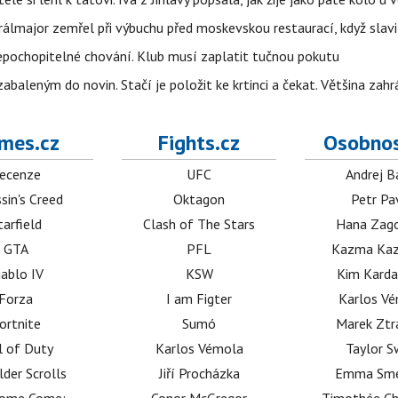
álmajor zemřel při výbuchu před moskevskou restaurací, když slavi
epochopitelné chování. Klub musí zaplatit tučnou pokutu
aleným do novin. Stačí je položit ke krtinci a čekat. Většina zah
mes.cz
Fights.cz
Osobnos
ecenze
UFC
Andrej B
sin's Creed
Oktagon
Petr Pa
tarfield
Clash of The Stars
Hana Zag
GTA
PFL
Kazma Kaz
iablo IV
KSW
Kim Karda
Forza
I am Figter
Karlos V
ortnite
Sumó
Marek Ztr
l of Duty
Karlos Vémola
Taylor S
lder Scrolls
Jiří Procházka
Emma Sm