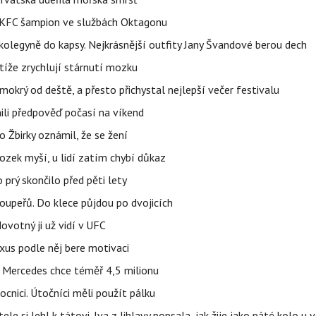
 BKFC šampion ve službách Oktagonu
olegyně do kapsy. Nejkrásnější outfity Jany Švandové berou dech
íže zrychlují stárnutí mozku
mokrý od deště, a přesto přichystal nejlepší večer festivalu
ili předpověď počasí na víkend
 Žbirky oznámil, že se žení
ozek myší, u lidí zatím chybí důkaz
prý skončilo před pěti lety
upeřů. Do klece půjdou po dvojicích
votný ji už vidí v UFC
uxus podle něj bere motivaci
a Mercedes chce téměř 4,5 milionu
cnici. Útočníci měli použít pálku
ele si lehl k tátovi. Iva z Jihlavy popsala, jak žije jako páté kolo u 