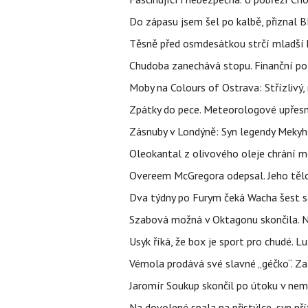
Do zápasu jsem šel po kalbě, přiznal
Těsně před osmdesátkou strčí mladší k
Chudoba zanechává stopu. Finanční pot
Moby na Colours of Ostrava: Střízlivý, 
Zpátky do pece. Meteorologové upřesn
Zásnuby v Londýně: Syn legendy Mekyho
Oleokantal z olivového oleje chrání m
Overeem McGregora odepsal. Jeho tělo 
Dva týdny po Furym čeká Wacha šest so
Szabová možná v Oktagonu skončila. No
Usyk říká, že box je sport pro chudé. L
Vémola prodává své slavné „géčko“. Z
Jaromír Soukup skončil po útoku v nemo
Na dovolené spala na přistýlce, syn přít