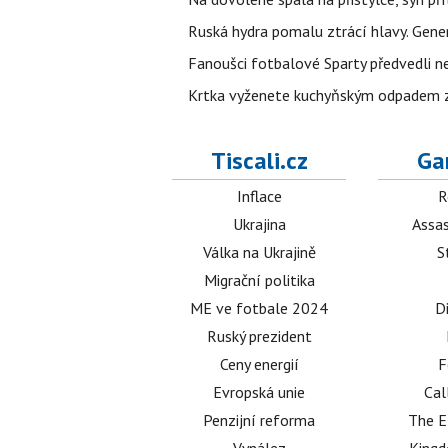
Ruská hydra pomalu ztrácí hlavy. Gener
Fanoušci fotbalové Sparty předvedli n
Krtka vyženete kuchyňským odpadem zab
Tiscali.cz
Ga
Inflace
R
Ukrajina
Assas
Válka na Ukrajině
S
Migrační politika
ME ve fotbale 2024
D
Ruský prezident
Ceny energií
F
Evropská unie
Cal
Penzijní reforma
The E