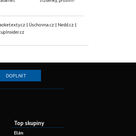
halamet
Jízdenky, prosím!
aoketexty.cz
|
Úschovna.cz
|
Nedd.cz
|
tupInsider.cz
DOPLNIT
Top skupiny
Elán