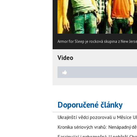
Armor for Sleep je rocková skupina z New Jerse
Video
Doporučené články
Ukrajinští vědci pozorovali u Měsíce U
Kronika sériových vrahů: Nenápadný děln
Fascinující i nebezpečná. U pobřeží Ch