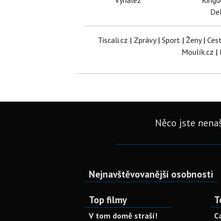
Vynález
King
Del
Tiscali.cz
|
Zprávy
|
Sport
|
Ženy
|
Ces
Moulík.cz
|
Něco jste nenaš
Nejnavštěvovanější osobnosti
Top filmy
T
V tom domě straší!
C