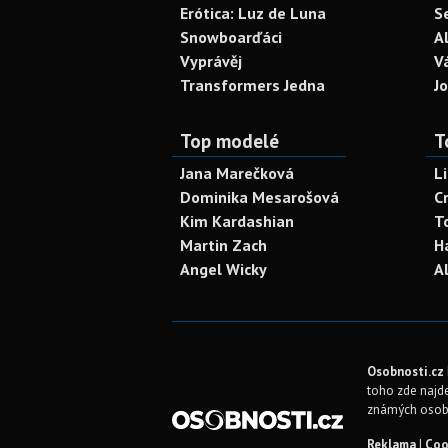
Erótica: Luz de Luna
S
Snowboarďáci
A
Vyprávěj
V
Transformers Jedna
J
Top modelé
T
Jana Marečková
L
Dominika Mesarošová
C
Kim Kardashian
T
Martin Zach
H
Angel Wicky
A
Osobnosti.cz
toho zde najde
známých osob
Reklama
|
Coo