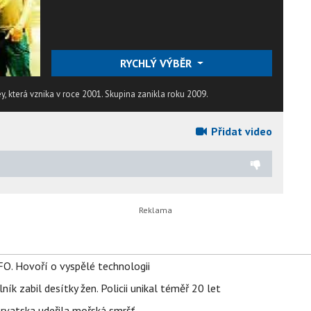
RYCHLÝ VÝBĚR
y, která vznika v roce 2001. Skupina zanikla roku 2009.
Přidat video
FO. Hovoří o vyspělé technologii
ík zabil desítky žen. Policii unikal téměř 20 let
orvatska udeřila mořská smršť