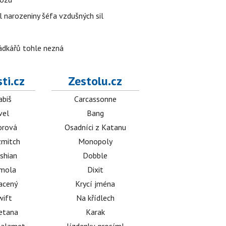
l narozeniny šéfa vzdušných sil
rádkářů tohle nezná
ti.cz
Zestolu.cz
abiš
Carcassonne
vel
Bang
orová
Osadníci z Katanu
mitch
Monopoly
shian
Dobble
émola
Dixit
acený
Krycí jména
wift
Na křídlech
etana
Karak