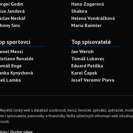
ergei Godin
Hana Zagorová
lice Jandová
Shakira
áclav Neckář
Helena Vondráčková
ohnny Sins
Maria Baimler
op sportovci
Top spisovatelé
ionel Messi
Jan Werich
ristiano Ronaldo
Tomáš Lukavec
omáš Enge
Eduard Petiška
anka Kynychová
Karel Čapek
leš Lamka
Josef Veromír Pleva
Největší český web s databází osobností, herců, hereček, zpěváků, zpěvaček, mod
te i spisovatele, panovníky a finančníky. Vedle užitečných informací web obsahuje 
ností.
kies
|
Osobní údaje