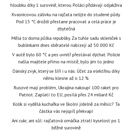
hloubku díky 1 surovině, kterou Poláci přidávají odjakživa
Kvasnicovou zálivku na rajčata nelijte do studené půdy.
Pod 15 °C droždí přestane pracovat a celá práce je
zbytečná
Měla to doma půlka republiky. Za tuhle sadu skleniček s
bublinkami dnes sběratelé nabízejí až 50 000 Kč
V autě bylo 60 °C a pes uvnitř přestával dýchat. Policie
našla majitele přímo na místě, bylo jim to jedno
Dánský zvyk, který se šíří i u nás. Účet za elektřinu díky
němu klesne až o 12 %
Rusové mají problém, Ukrajina nakoupí 100 raket pro
Patriot. Zaplatí to EU, posílá přes 24 miliard Kč
Kolik si vydělá kuchařka ve školní jídelně za měsíc? Ta
částka vás nejspíš překvapí
Ani cukr, ani sůl: rajčatová omáčka ztratí kyselost po 1
běžné surovině