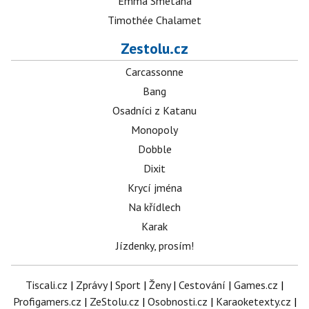
Emma Smetana
Timothée Chalamet
Zestolu.cz
Carcassonne
Bang
Osadníci z Katanu
Monopoly
Dobble
Dixit
Krycí jména
Na křídlech
Karak
Jízdenky, prosím!
Tiscali.cz
|
Zprávy
|
Sport
|
Ženy
|
Cestování
|
Games.cz
|
Profigamers.cz
|
ZeStolu.cz
|
Osobnosti.cz
|
Karaoketexty.cz
|