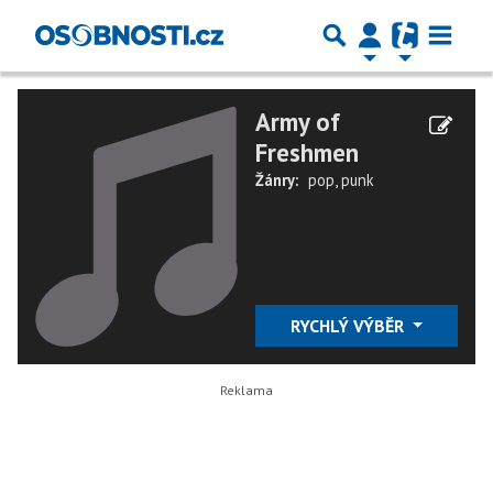
Army of
Freshmen
Žánry:
pop
,
punk
RYCHLÝ VÝBĚR