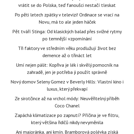
vrátit se do Polska, teď fanoušci nestačí tleskat
Po pěti letech zpátky v televizi! Ordinace se vrací na
Novu, má to ale jeden háček
Pět tváří Stinga: Od klasických balad přes svižné rytmy
po temnější vzpomínání
Tři faktory ve středním věku prodlužují život bez
demence až o třináct let
Umí nejen pálit: Kopřiva je lék i skvělý pomocník na
zahradě, jen je potřeba ji použít správně
Nový domov Seleny Gomez v Beverly Hills: Vlastní kino i
luxus, který překvapí
Ze sirotčince až na vrchol módy: Neuvěřitelný příběh
Coco Chanel
Zapáchá klimatizace po zapnutí? Příčina je ve filtru,
který většina řidičů nikdy nevyměnila
Ani majoránka, ani kmín. Bramborová polévka získá