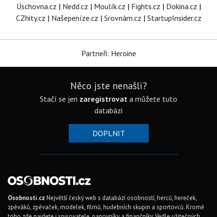
Úschovna.cz
|
Nedd.cz
|
Moulík.cz
|
Fights.cz
|
Dokina.cz
|
CZhity.cz
|
Našepeníze.cz
|
Srovnám.cz
|
StartupInsider.cz
Partneři: Heroine
Něco jste nenašli?
Stačí se jen
zaregistrovat
a můžete tuto
databázi
DOPLNIT
Osobnosti.cz
Největší český web s databází osobností, herců, hereček,
zpěváků, zpěvaček, modelek, filmů, hudebních skupin a sportovců. Kromě
toho zde najdete i spisovatele, panovníky a finančníky. Vedle užitečných