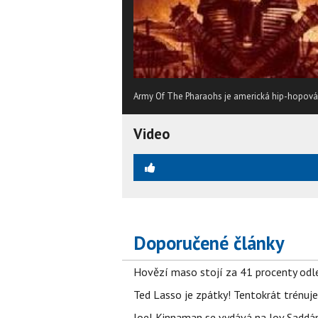
Army Of The Pharaohs je americká hip-hopová sk
Video
Doporučené články
Hovězí maso stojí za 41 procenty odle
Ted Lasso je zpátky! Tentokrát trénuj
Joel Kinnaman se vydává na lov Saddám