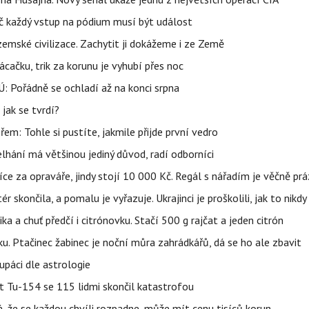
č každý vstup na pódium musí být událost
mské civilizace. Zachytit ji dokážeme i ze Země
ačku, trik za korunu je vyhubí přes noc
: Pořádně se ochladí až na konci srpna
jak se tvrdí?
řem: Tohle si pustíte, jakmile přijde první vedro
elhání má většinou jediný důvod, radí odborníci
íce za opraváře, jindy stojí 10 000 Kč. Regál s nářadím je věčně pr
ér skončila, a pomalu je vyřazuje. Ukrajinci je proškolili, jak to nikdy
ika a chuť předčí i citrónovku. Stačí 500 g rajčat a jeden citrón
ku. Ptačinec žabinec je noční můra zahrádkářů, dá se ho ale zbavit
upáci dle astrologie
et Tu-154 se 115 lidmi skončil katastrofou
á, že se každou chvíli rozpadne, může mít cenu tisíců korun