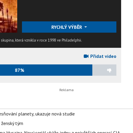
RYCHLÝ VÝBĚR
upina, která vznikla v roce 1998 ve Philadelphii.
Přidat video
87%
sňování planety, ukazuje nová studie
e ženský tým
a Husajna. Nový seriál ukáže jednu z největších operací CIA