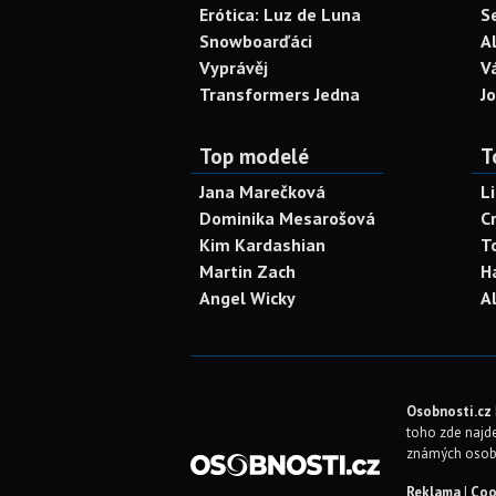
Erótica: Luz de Luna
S
Snowboarďáci
A
Vyprávěj
V
Transformers Jedna
J
Top modelé
T
Jana Marečková
L
Dominika Mesarošová
C
Kim Kardashian
T
Martin Zach
H
Angel Wicky
A
Osobnosti.cz
toho zde najde
známých osob
Reklama
|
Coo