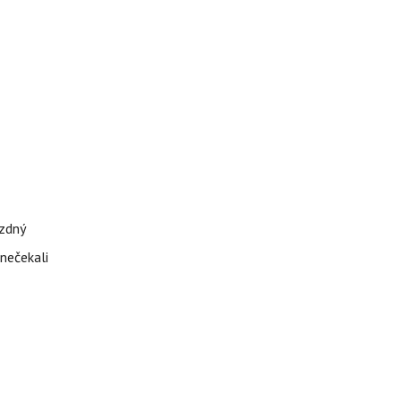
ázdný
 nečekali