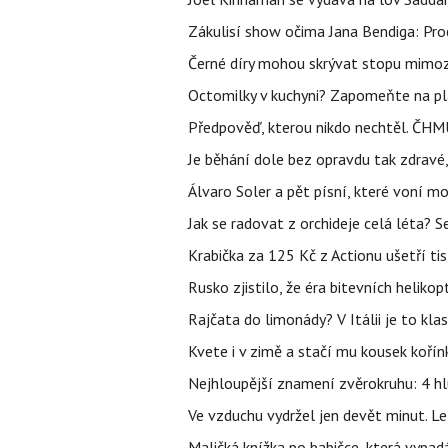
Zákulisí show očima Jana Bendiga: Pro
Černé díry mohou skrývat stopu mimoze
Octomilky v kuchyni? Zapomeňte na plác
Předpověď, kterou nikdo nechtěl. ČHMÚ
Je běhání dole bez opravdu tak zdravé, 
Álvaro Soler a pět písní, které voní mo
Jak se radovat z orchideje celá léta? S
Krabička za 125 Kč z Actionu ušetří tis
Rusko zjistilo, že éra bitevních helikopt
Rajčata do limonády? V Itálii je to klas
Kvete i v zimě a stačí mu kousek kořín
Nejhloupější znamení zvěrokruhu: 4 hl
Ve vzduchu vydržel jen devět minut. L
Maličká knížka po babičce, která vypad