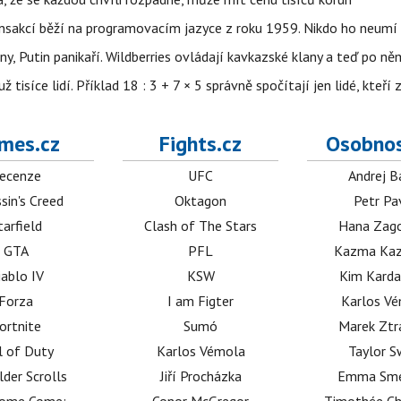
nsakcí běží na programovacím jazyce z roku 1959. Nikdo ho neumí 
ny, Putin panikaří. Wildberries ovládají kavkazské klany a teď po něm
isíce lidí. Příklad 18 : 3 + 7 × 5 správně spočítají jen lidé, kteří 
mes.cz
Fights.cz
Osobnos
ecenze
UFC
Andrej B
sin's Creed
Oktagon
Petr Pa
tarfield
Clash of The Stars
Hana Zag
GTA
PFL
Kazma Kaz
iablo IV
KSW
Kim Karda
Forza
I am Figter
Karlos V
ortnite
Sumó
Marek Ztr
l of Duty
Karlos Vémola
Taylor S
lder Scrolls
Jiří Procházka
Emma Sm