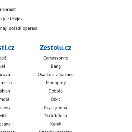
nahradit
 jde i Kyjev
znají pořadí operací
ti.cz
Zestolu.cz
abiš
Carcassonne
vel
Bang
orová
Osadníci z Katanu
mitch
Monopoly
shian
Dobble
émola
Dixit
acený
Krycí jména
wift
Na křídlech
etana
Karak