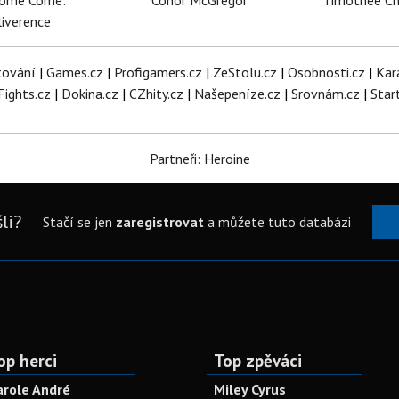
dome Come:
Conor McGregor
Timothée C
iverence
tování
|
Games.cz
|
Profigamers.cz
|
ZeStolu.cz
|
Osobnosti.cz
|
Kar
Fights.cz
|
Dokina.cz
|
CZhity.cz
|
Našepeníze.cz
|
Srovnám.cz
|
Star
Partneři: Heroine
li?
Stačí se jen
zaregistrovat
a můžete tuto databázi
op herci
Top zpěváci
arole André
Miley Cyrus