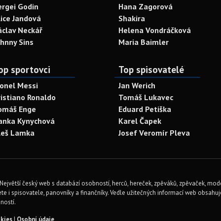
ergei Godin
Hana Zagorová
lice Jandová
Shakira
áclav Neckář
Helena Vondráčková
ohnny Sins
Maria Baimler
op sportovci
Top spisovatelé
ionel Messi
Jan Werich
ristiano Ronaldo
Tomáš Lukavec
omáš Enge
Eduard Petiška
anka Kynychová
Karel Čapek
leš Lamka
Josef Veromír Pleva
Největší český web s databází osobností, herců, hereček, zpěváků, zpěvaček, mod
te i spisovatele, panovníky a finančníky. Vedle užitečných informací web obsahuje 
ností.
kies
|
Osobní údaje