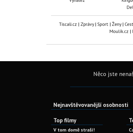
Vynález
King
Del
Tiscali.cz
|
Zprávy
|
Sport
|
Ženy
|
Ces
Moulík.cz
|
Něco jste nenaš
Nejnavštěvovanější osobnosti
Top filmy
T
V tom domě straší!
C