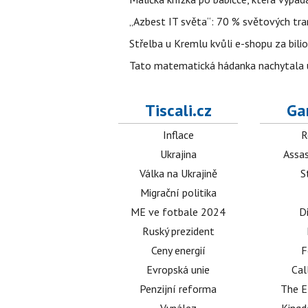
„Azbest IT světa“: 70 % světových tra
Střelba u Kremlu kvůli e-shopu za bilio
Tato matematická hádanka nachytala už t
Tiscali.cz
Ga
Inflace
R
Ukrajina
Assas
Válka na Ukrajině
S
Migrační politika
ME ve fotbale 2024
D
Ruský prezident
Ceny energií
F
Evropská unie
Cal
Penzijní reforma
The E