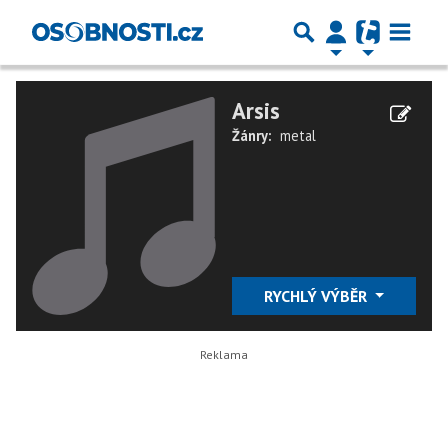
Arsis
Žánry:
metal
RYCHLÝ VÝBĚR