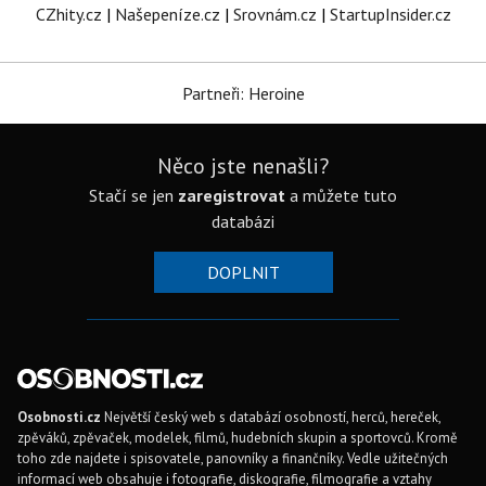
CZhity.cz
|
Našepeníze.cz
|
Srovnám.cz
|
StartupInsider.cz
Partneři: Heroine
Něco jste nenašli?
Stačí se jen
zaregistrovat
a můžete tuto
databázi
DOPLNIT
Osobnosti.cz
Největší český web s databází osobností, herců, hereček,
zpěváků, zpěvaček, modelek, filmů, hudebních skupin a sportovců. Kromě
toho zde najdete i spisovatele, panovníky a finančníky. Vedle užitečných
informací web obsahuje i fotografie, diskografie, filmografie a vztahy