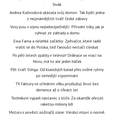
Sivák
Andrea Kalivodová ukázala svůj domov: Tak bydlí jedna
z nejznámějších tváří české zábavy
Vosy jsou v srpnu nejnebezpečnější: Přírodní triky, jak je
vyhnat ze zahrady a domu
Ewa Farna a nelehké začátky: Zpěvačce, které radili
vrátit se do Polska, teď fanoušci nestačí tleskat
Po pěti letech zpátky v televizi! Ordinace se vrací na
Novu, má to ale jeden háček
Pět tváří Stinga: Od klasických balad přes svižné rytmy
po temnější vzpomínání
Tři faktory ve středním věku prodlužují život bez
demence až o třináct let
Technikovi vypadl nástavec z klíče. Za okamžik ohrozil
raketou miliony lidí
Motory s pověstí požíračů oleje: Výrobci mluví o normě,