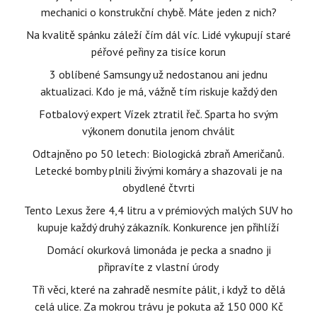
mechanici o konstrukční chybě. Máte jeden z nich?
Na kvalitě spánku záleží čím dál víc. Lidé vykupují staré
péřové peřiny za tisíce korun
3 oblíbené Samsungy už nedostanou ani jednu
aktualizaci. Kdo je má, vážně tím riskuje každý den
Fotbalový expert Vízek ztratil řeč. Sparta ho svým
výkonem donutila jenom chválit
Odtajněno po 50 letech: Biologická zbraň Američanů.
Letecké bomby plnili živými komáry a shazovali je na
obydlené čtvrti
Tento Lexus žere 4,4 litru a v prémiových malých SUV ho
kupuje každý druhý zákazník. Konkurence jen přihlíží
Domácí okurková limonáda je pecka a snadno ji
připravíte z vlastní úrody
Tři věci, které na zahradě nesmíte pálit, i když to dělá
celá ulice. Za mokrou trávu je pokuta až 150 000 Kč