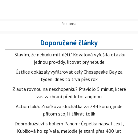
Doporučené články
„Slavím, že nebudu mít děti." Kovalová vyřešila otázku
jednou provždy, litovat prý nebude
Ústřice dokázaly vyfiltrovat celý Chesapeake Bay za
týden, dnes to trvá přes rok
Z auta rovnou na neschopenku? Pravidlo 5 minut, které
vás zachrání před letní angínou
Action láká: Značková sluchátka za 244 korun, jinde
přitom stojí i třikrát tolik
Dobrodružství s bohem Panem: Čepelka napsal text,
Kubišová ho zpívala, melodie je stará přes 400 let