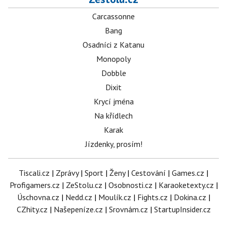
Carcassonne
Bang
Osadníci z Katanu
Monopoly
Dobble
Dixit
Krycí jména
Na křídlech
Karak
Jízdenky, prosím!
Tiscali.cz
|
Zprávy
|
Sport
|
Ženy
|
Cestování
|
Games.cz
|
Profigamers.cz
|
ZeStolu.cz
|
Osobnosti.cz
|
Karaoketexty.cz
|
Úschovna.cz
|
Nedd.cz
|
Moulík.cz
|
Fights.cz
|
Dokina.cz
|
CZhity.cz
|
Našepeníze.cz
|
Srovnám.cz
|
StartupInsider.cz