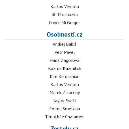
Karlos Vémola
Jiří Procházka
Conor McGregor
Osobnosti.cz
Andrej Babiš
Petr Pavel
Hana Zagorová
Kazma Kazmitch
Kim Kardashian
Karlos Vémola
Marek Ztracený
Taylor Swift
Emma Smetana
Timothée Chalamet
Zestolu.cz