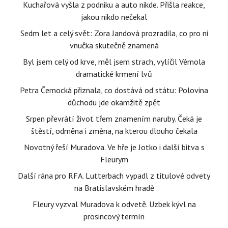
Kuchařová vyšla z podniku a auto nikde. Přišla reakce,
jakou nikdo nečekal
Sedm let a celý svět: Zora Jandová prozradila, co pro ni
vnučka skutečně znamená
Byl jsem celý od krve, měl jsem strach, vylíčil Vémola
dramatické krmení lvů
Petra Černocká přiznala, co dostává od státu: Polovina
důchodu jde okamžitě zpět
Srpen převrátí život třem znamením naruby. Čeká je
štěstí, odměna i změna, na kterou dlouho čekala
Novotný řeší Muradova. Ve hře je Jotko i další bitva s
Fleurym
Další rána pro RFA. Lutterbach vypadl z titulové odvety
na Bratislavském hradě
Fleury vyzval Muradova k odvetě. Uzbek kývl na
prosincový termín