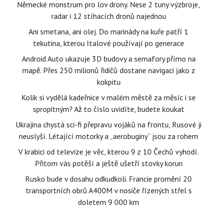
Německé monstrum pro lov drony. Nese 2 tuny výzbroje,
radar i 12 stíhacích dronů najednou
Ani smetana, ani olej. Do marinády na kuře patří 1
tekutina, kterou Italové používají po generace
Android Auto ukazuje 3D budovy a semafory přímo na
mapě. Přes 250 milionů řidičů dostane navigaci jako z
kokpitu
Kolik si vydělá kadeřnice v malém městě za měsíc i se
spropitným? Až to číslo uvidíte, budete koukat
Ukrajina chystá sci-fi přepravu vojáků na frontu, Rusové ji
neuslyší. Létající motorky a „aerobuginy“ jsou za rohem
V krabici od televize je věc, kterou 9 z 10 Čechů vyhodí.
Přitom vás potěší a ještě ušetří stovky korun
Rusko bude v dosahu odkudkoli. Francie promění 20
transportních obrů A400M v nosiče řízených střel s
doletem 9 000 km