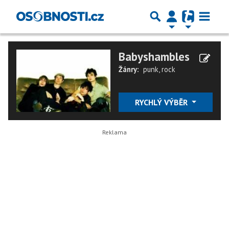
Babyshambles
Žánry:
punk
,
rock
RYCHLÝ VÝBĚR