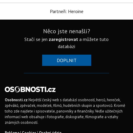
Partneři: Heroine
Něco jste nenašli?
Stačí se jen
zaregistrovat
a můžete tuto
databázi
DOPLNIT
Osobnosti.cz
Největší český web s databází osobností, herců, hereček,
zpěváků, zpěvaček, modelek, filmů, hudebních skupin a sportovců. Kromě
toho zde najdete i spisovatele, panovníky a finančníky. Vedle užitečných
informací web obsahuje i fotografie, diskografie, filmografie a vztahy
známých osobností.
Reklama
|
Cookies
|
Osobní údaje