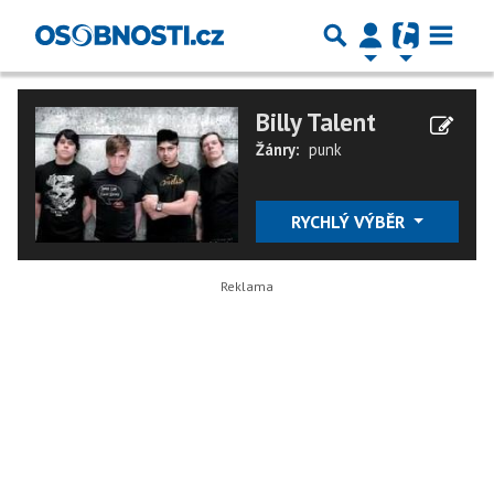
Billy Talent
Žánry:
punk
RYCHLÝ VÝBĚR