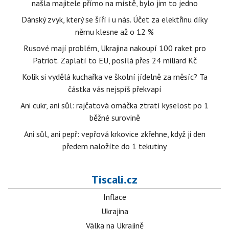
našla majitele přímo na místě, bylo jim to jedno
Dánský zvyk, který se šíří i u nás. Účet za elektřinu díky
němu klesne až o 12 %
Rusové mají problém, Ukrajina nakoupí 100 raket pro
Patriot. Zaplatí to EU, posílá přes 24 miliard Kč
Kolik si vydělá kuchařka ve školní jídelně za měsíc? Ta
částka vás nejspíš překvapí
Ani cukr, ani sůl: rajčatová omáčka ztratí kyselost po 1
běžné surovině
Ani sůl, ani pepř: vepřová krkovice zkřehne, když ji den
předem naložíte do 1 tekutiny
Tiscali.cz
Inflace
Ukrajina
Válka na Ukrajině