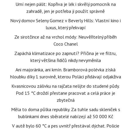
Umí nejen pálit: Kopřiva je lék i skvělý pomocník na
zahradě, jen je potřeba ji použít správně
Nový domov Seleny Gomez v Beverly Hills: Vlastní kino i
luxus, který překvapí
Ze sirotčince až na vrchol módy: Neuvěřitelný příběh
Coco Chanel
Zapáchá klimatizace po zapnutí? Příčina je ve filtru,
který většina řidičů nikdy nevyměnila
Ani majoránka, ani kmín. Bramborová polévka získá
hloubku díky 1 surovině, kterou Poláci přidávají odjakživa
Kvasnicovou zálivku na rajčata nelijte do studené půdy.
Pod 15 °C droždí přestane pracovat a celá práce je
zbytečná
Měla to doma půlka republiky. Za tuhle sadu skleniček s
bublinkami dnes sběratelé nabízejí až 50 000 Kč
V autě bylo 60 °C a pes uvnitř přestával dýchat. Policie