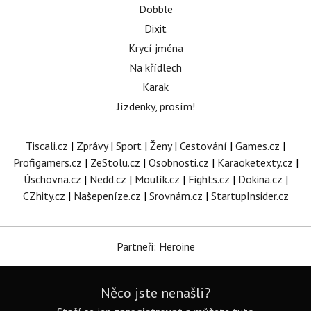
Dobble
Dixit
Krycí jména
Na křídlech
Karak
Jízdenky, prosím!
Tiscali.cz
|
Zprávy
|
Sport
|
Ženy
|
Cestování
|
Games.cz
|
Profigamers.cz
|
ZeStolu.cz
|
Osobnosti.cz
|
Karaoketexty.cz
|
Úschovna.cz
|
Nedd.cz
|
Moulík.cz
|
Fights.cz
|
Dokina.cz
|
CZhity.cz
|
Našepeníze.cz
|
Srovnám.cz
|
StartupInsider.cz
Partneři: Heroine
Něco jste nenašli?