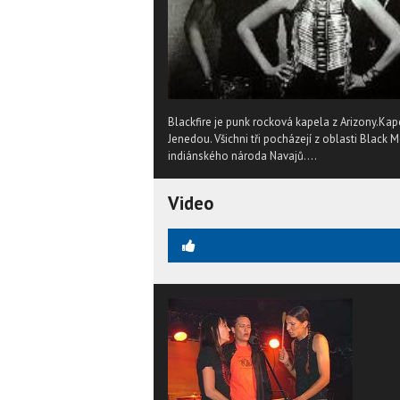
Blackfire je punk rocková kapela z Arizony.Kap
Jenedou. Všichni tři pocházejí z oblasti Black 
indiánského národa Navajů....
Video