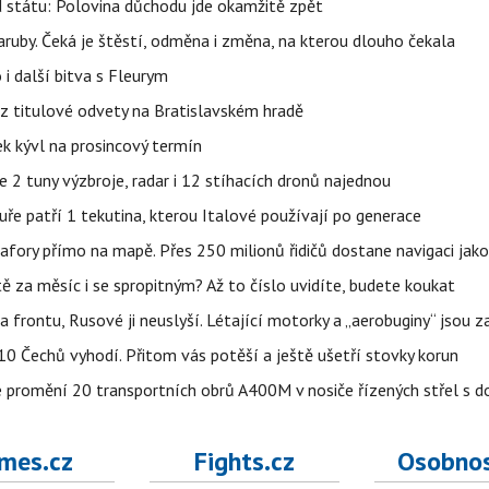
d státu: Polovina důchodu jde okamžitě zpět
ruby. Čeká je štěstí, odměna i změna, na kterou dlouho čekala
 i další bitva s Fleurym
 z titulové odvety na Bratislavském hradě
k kývl na prosincový termín
2 tuny výzbroje, radar i 12 stíhacích dronů najednou
uře patří 1 tekutina, kterou Italové používají po generace
fory přímo na mapě. Přes 250 milionů řidičů dostane navigaci jako
ě za měsíc i se spropitným? Až to číslo uvidíte, budete koukat
na frontu, Rusové ji neuslyší. Létající motorky a „aerobuginy“ jsou 
z 10 Čechů vyhodí. Přitom vás potěší a ještě ušetří stovky korun
e promění 20 transportních obrů A400M v nosiče řízených střel s
mes.cz
Fights.cz
Osobnos