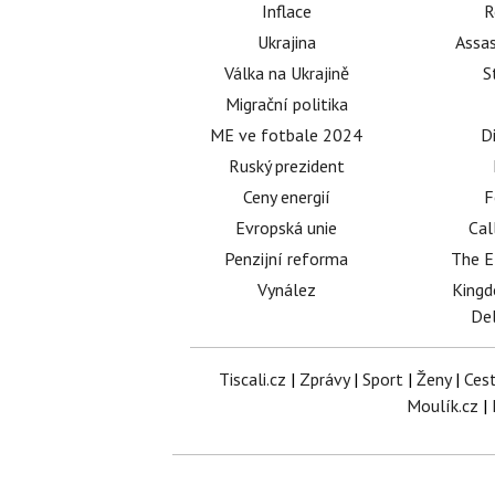
Inflace
R
Ukrajina
Assas
Válka na Ukrajině
S
Migrační politika
ME ve fotbale 2024
D
Ruský prezident
Ceny energií
F
Evropská unie
Cal
Penzijní reforma
The E
Vynález
King
Del
Tiscali.cz
|
Zprávy
|
Sport
|
Ženy
|
Ces
Moulík.cz
|