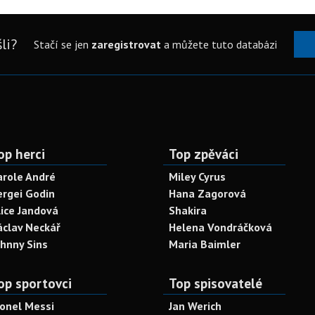
li?
Stačí se jen
zaregistrovat
a můžete tuto databázi
op herci
Top zpěváci
arole André
Miley Cyrus
ergei Godin
Hana Zagorová
lice Jandová
Shakira
áclav Neckář
Helena Vondráčková
ohnny Sins
Maria Baimler
op sportovci
Top spisovatelé
ionel Messi
Jan Werich