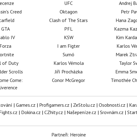
ecenze
UFC
Andrej B
sin's Creed
Oktagon
Petr Pa
tarfield
Clash of The Stars
Hana Zag
GTA
PFL
Kazma Kaz
iablo IV
KSW
Kim Karda
Forza
I am Figter
Karlos V
ortnite
Sumó
Marek Ztr
l of Duty
Karlos Vémola
Taylor S
lder Scrolls
Jiří Procházka
Emma Sm
dome Come:
Conor McGregor
Timothée C
iverence
tování
|
Games.cz
|
Profigamers.cz
|
ZeStolu.cz
|
Osobnosti.cz
|
Kar
Fights.cz
|
Dokina.cz
|
CZhity.cz
|
Našepeníze.cz
|
Srovnám.cz
|
Star
Partneři: Heroine