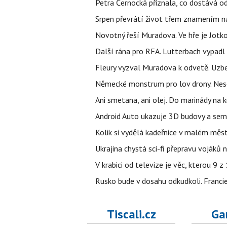
Petra Černocká přiznala, co dostává o
Srpen převrátí život třem znamením na
Novotný řeší Muradova. Ve hře je Jotko
Další rána pro RFA. Lutterbach vypadl
Fleury vyzval Muradova k odvetě. Uzbe
Německé monstrum pro lov drony. Nese 
Ani smetana, ani olej. Do marinády na k
Android Auto ukazuje 3D budovy a sema
Kolik si vydělá kadeřnice v malém měst
Ukrajina chystá sci-fi přepravu vojáků 
V krabici od televize je věc, kterou 9 
Rusko bude v dosahu odkudkoli. Franci
Tiscali.cz
Ga