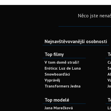
Něco jste nenaš
Nejnavštěvovanější osobnosti
Top filmy
T
V tom domě straší!
C
Erótica: Luz de Luna
S
Snowboarďáci
A
Vyprávěj
V
Transformers Jedna
J
Top modelé
T
Jana Marečková
L