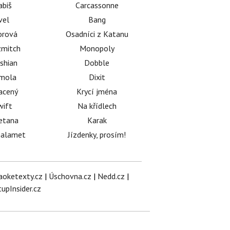
abiš
Carcassonne
vel
Bang
orová
Osadníci z Katanu
mitch
Monopoly
shian
Dobble
émola
Dixit
acený
Krycí jména
wift
Na křídlech
etana
Karak
halamet
Jízdenky, prosím!
aoketexty.cz
|
Úschovna.cz
|
Nedd.cz
|
tupInsider.cz