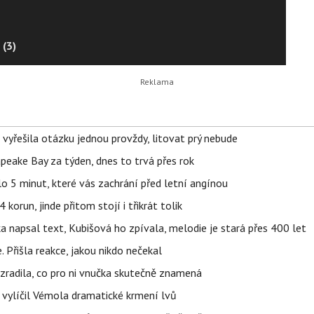
 (3)
 vyřešila otázku jednou provždy, litovat prý nebude
apeake Bay za týden, dnes to trvá přes rok
o 5 minut, které vás zachrání před letní angínou
orun, jinde přitom stojí i třikrát tolik
napsal text, Kubišová ho zpívala, melodie je stará přes 400 let
 Přišla reakce, jakou nikdo nečekal
ozradila, co pro ni vnučka skutečně znamená
, vylíčil Vémola dramatické krmení lvů