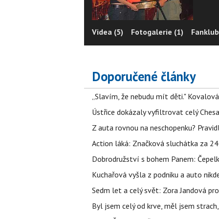
Videa (5)
Fotogalerie (1)
Fanklub
Doporučené články
„Slavím, že nebudu mít děti." Kovalová
Ústřice dokázaly vyfiltrovat celý Ches
Z auta rovnou na neschopenku? Pravidl
Action láká: Značková sluchátka za 244 k
Dobrodružství s bohem Panem: Čepelka 
Kuchařová vyšla z podniku a auto nikde.
Sedm let a celý svět: Zora Jandová pr
Byl jsem celý od krve, měl jsem strach