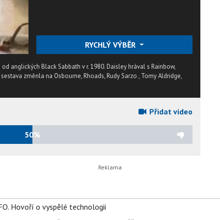
RYCHLÝ VÝBĚR
d anglických Black Sabbath v r. 1980. Daisley hrával s Rainbow,
 se sestava změnla na Osbourne, Rhoads, Rudy Sarzo , Tomy Aldridge,
Přidat video
50%
FO. Hovoří o vyspělé technologii