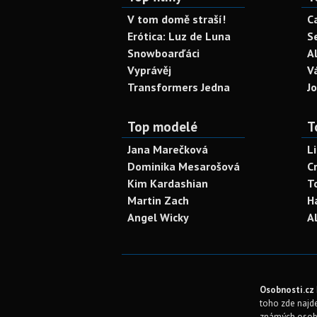
V tom domě straší!
C
Erótica: Luz de Luna
S
Snowboarďáci
A
Vyprávěj
V
Transformers Jedna
J
Top modelé
T
Jana Marečková
L
Dominika Mesarošová
C
Kim Kardashian
T
Martin Zach
H
Angel Wicky
A
Osobnosti.cz
toho zde najde
známých osob