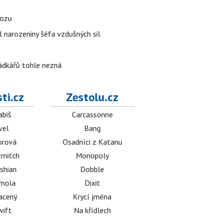
vozu
l narozeniny šéfa vzdušných sil
rádkářů tohle nezná
ti.cz
Zestolu.cz
abiš
Carcassonne
vel
Bang
orová
Osadníci z Katanu
mitch
Monopoly
shian
Dobble
émola
Dixit
acený
Krycí jména
wift
Na křídlech