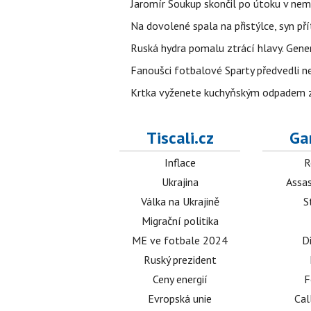
Jaromír Soukup skončil po útoku v nemo
Na dovolené spala na přistýlce, syn přít
Ruská hydra pomalu ztrácí hlavy. Gener
Fanoušci fotbalové Sparty předvedli n
Krtka vyženete kuchyňským odpadem zab
Tiscali.cz
Ga
Inflace
R
Ukrajina
Assas
Válka na Ukrajině
S
Migrační politika
ME ve fotbale 2024
D
Ruský prezident
Ceny energií
F
Evropská unie
Cal