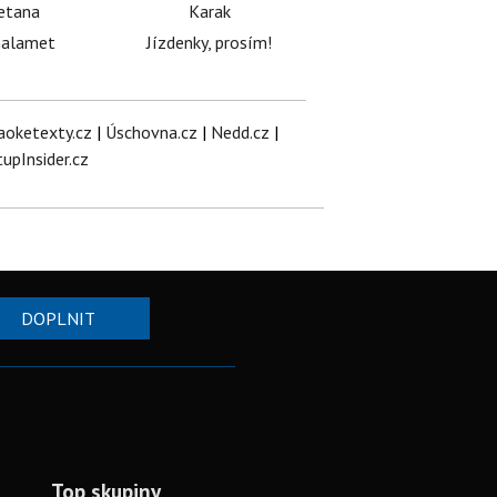
etana
Karak
halamet
Jízdenky, prosím!
aoketexty.cz
|
Úschovna.cz
|
Nedd.cz
|
tupInsider.cz
DOPLNIT
Top skupiny