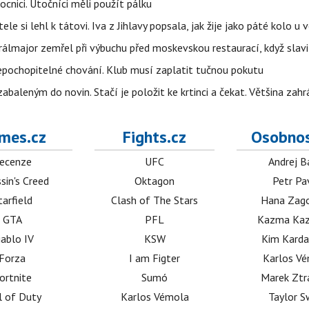
cnici. Útočníci měli použít pálku
ele si lehl k tátovi. Iva z Jihlavy popsala, jak žije jako páté kolo u 
álmajor zemřel při výbuchu před moskevskou restaurací, když slavi
epochopitelné chování. Klub musí zaplatit tučnou pokutu
aleným do novin. Stačí je položit ke krtinci a čekat. Většina zah
mes.cz
Fights.cz
Osobnos
ecenze
UFC
Andrej B
sin's Creed
Oktagon
Petr Pa
tarfield
Clash of The Stars
Hana Zag
GTA
PFL
Kazma Kaz
iablo IV
KSW
Kim Karda
Forza
I am Figter
Karlos V
ortnite
Sumó
Marek Ztr
l of Duty
Karlos Vémola
Taylor S