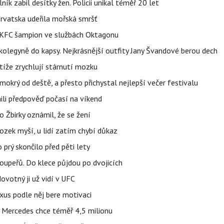
ík zabil desítky žen. Policii unikal téměř 20 let
orvatska udeřila mořská smršť
 BKFC šampion ve službách Oktagonu
olegyně do kapsy. Nejkrásnější outfity Jany Švandové berou dech
íže zrychlují stárnutí mozku
mokrý od deště, a přesto přichystal nejlepší večer festivalu
ili předpověď počasí na víkend
 Žbirky oznámil, že se žení
ozek myší, u lidí zatím chybí důkaz
prý skončilo před pěti lety
upeřů. Do klece půjdou po dvojicích
votný ji už vidí v UFC
uxus podle něj bere motivaci
a Mercedes chce téměř 4,5 milionu