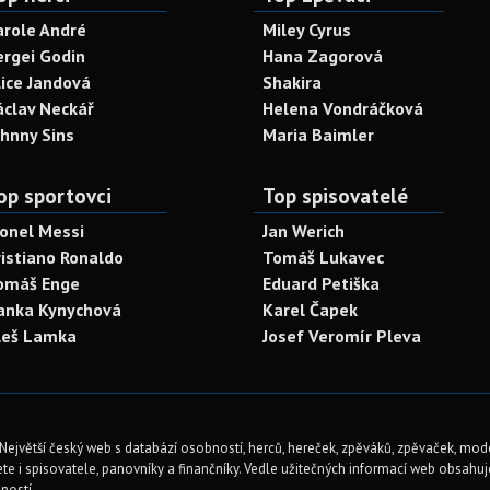
arole André
Miley Cyrus
ergei Godin
Hana Zagorová
lice Jandová
Shakira
áclav Neckář
Helena Vondráčková
ohnny Sins
Maria Baimler
op sportovci
Top spisovatelé
ionel Messi
Jan Werich
ristiano Ronaldo
Tomáš Lukavec
omáš Enge
Eduard Petiška
anka Kynychová
Karel Čapek
leš Lamka
Josef Veromír Pleva
Největší český web s databází osobností, herců, hereček, zpěváků, zpěvaček, mod
te i spisovatele, panovníky a finančníky. Vedle užitečných informací web obsahuje 
ností.