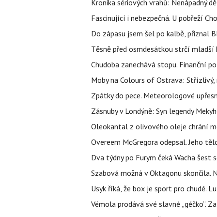
Kronika sériových vrahů: Nenápadný děln
Fascinující i nebezpečná. U pobřeží Ch
Do zápasu jsem šel po kalbě, přiznal
Těsně před osmdesátkou strčí mladší k
Chudoba zanechává stopu. Finanční pot
Moby na Colours of Ostrava: Střízlivý, 
Zpátky do pece. Meteorologové upřesn
Zásnuby v Londýně: Syn legendy Mekyho
Oleokantal z olivového oleje chrání m
Overeem McGregora odepsal. Jeho tělo 
Dva týdny po Furym čeká Wacha šest so
Szabová možná v Oktagonu skončila. No
Usyk říká, že box je sport pro chudé. L
Vémola prodává své slavné „géčko“. Z