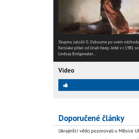
Skupinu založil O. Osbourne po svém odchodu o
Kerslake přišel od Uriah Heep. Ještě v r. 1981
Lindsay Bridgewater...
Video
Doporučené články
Ukrajinští vědci pozorovali u Měsíce U