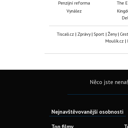
Penzijní reforma
The E
Vynález
King
Del
Tiscali.cz
|
Zprávy
|
Sport
|
Ženy
|
Ces
Moulík.cz
|
Něco jste nenaš
Nejnavštěvovanější osobnosti
Top filmy
T