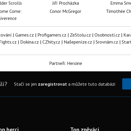
lder Scrolls
Jiří Procházka
Emma Sm
dome Come:
Conor McGregor
Timothée C
iverence
tování
|
Games.cz
|
Profigamers.cz
|
ZeStolu.cz
|
Osobnosti.cz
|
Kar
Fights.cz
|
Dokina.cz
|
CZhity.cz
|
Našepeníze.cz
|
Srovnám.cz
|
Star
Partneři: Heroine
li?
Stačí se jen
zaregistrovat
a můžete tuto databázi
op herci
Top zpěváci