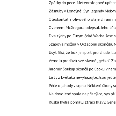
Zpátky do pece. Meteorologové upřesn
Zásnuby v Londýně: Syn legendy Mekyho
Oleokantal z olivového oleje chrání m
Overeem McGregora odepsal. Jeho tělo 
Dva týdny po Furym čeká Wacha šest so
Szabová možná v Oktagonu skončila. No
Usyk říká, že box je sport pro chudé. L
Vémola prodává své slavné „géčko“. Z
Jaromír Soukup skončil po útoku v nemo
Listy z květáku nevyhazujte. Jsou jedlé
Péče o jahody v srpnu. Některé úkony s
Na dovolené spala na přistýlce, syn přít
Ruská hydra pomalu ztrácí hlavy. Gener