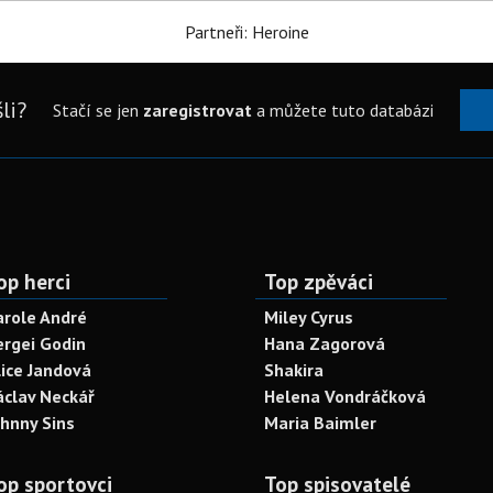
Partneři: Heroine
li?
Stačí se jen
zaregistrovat
a můžete tuto databázi
op herci
Top zpěváci
arole André
Miley Cyrus
ergei Godin
Hana Zagorová
lice Jandová
Shakira
áclav Neckář
Helena Vondráčková
ohnny Sins
Maria Baimler
op sportovci
Top spisovatelé