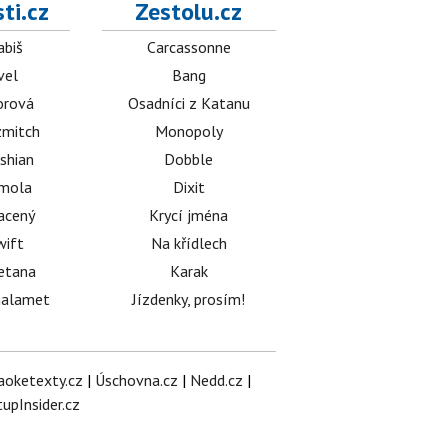
ti.cz
Zestolu.cz
abiš
Carcassonne
vel
Bang
orová
Osadníci z Katanu
mitch
Monopoly
shian
Dobble
émola
Dixit
acený
Krycí jména
wift
Na křídlech
etana
Karak
halamet
Jízdenky, prosím!
aoketexty.cz
|
Úschovna.cz
|
Nedd.cz
|
tupInsider.cz