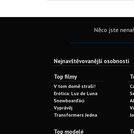
Něco jste nenaš
Nejnavštěvovanější osobnosti
Top filmy
T
V tom domě straší!
C
Erótica: Luz de Luna
S
Snowboarďáci
A
Vyprávěj
V
Transformers Jedna
J
Top modelé
T