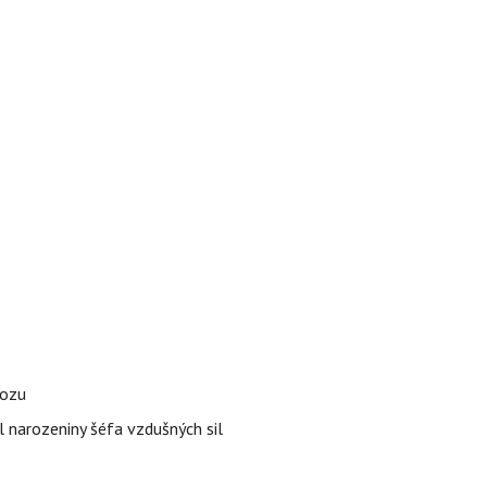
vozu
l narozeniny šéfa vzdušných sil