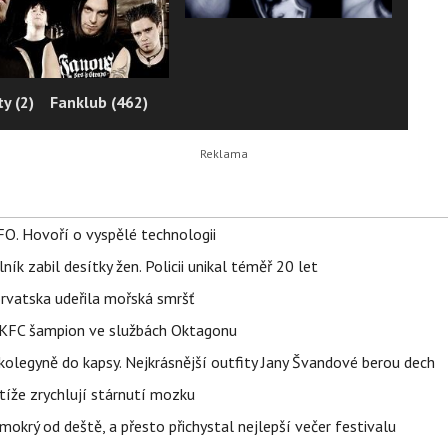
y (2)
Fanklub (462)
FO. Hovoří o vyspělé technologii
ík zabil desítky žen. Policii unikal téměř 20 let
orvatska udeřila mořská smršť
 BKFC šampion ve službách Oktagonu
olegyně do kapsy. Nejkrásnější outfity Jany Švandové berou dech
íže zrychlují stárnutí mozku
mokrý od deště, a přesto přichystal nejlepší večer festivalu