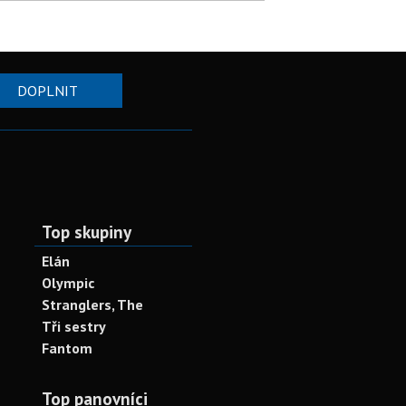
DOPLNIT
Top skupiny
Elán
Olympic
Stranglers, The
Tři sestry
Fantom
Top panovníci