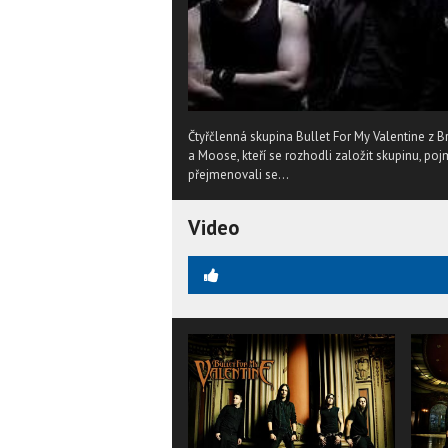
Čtyřčlenná skupina Bullet For My Valentine z B
a Moose, kteří se rozhodli založit skupinu, p
přejmenovali se...
Video