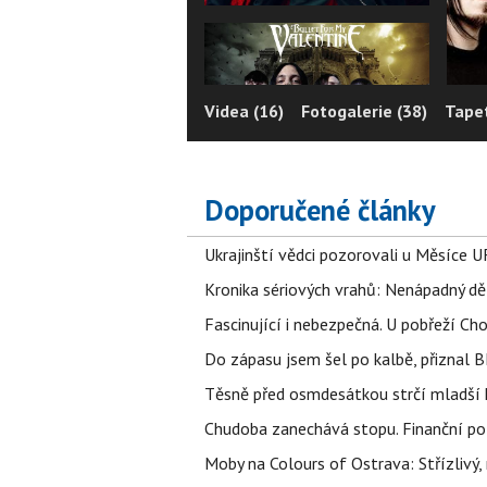
Videa (16)
Fotogalerie (38)
Tapet
Doporučené články
Ukrajinští vědci pozorovali u Měsíce U
Kronika sériových vrahů: Nenápadný děln
Fascinující i nebezpečná. U pobřeží Ch
Do zápasu jsem šel po kalbě, přiznal
Těsně před osmdesátkou strčí mladší k
Chudoba zanechává stopu. Finanční pot
Moby na Colours of Ostrava: Střízlivý, 