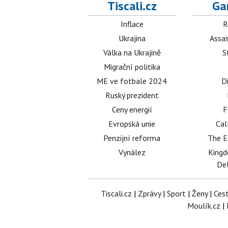
Tiscali.cz
Ga
Inflace
R
Ukrajina
Assas
Válka na Ukrajině
S
Migrační politika
ME ve fotbale 2024
D
Ruský prezident
Ceny energií
F
Evropská unie
Cal
Penzijní reforma
The E
Vynález
King
Del
Tiscali.cz
|
Zprávy
|
Sport
|
Ženy
|
Ces
Moulík.cz
|