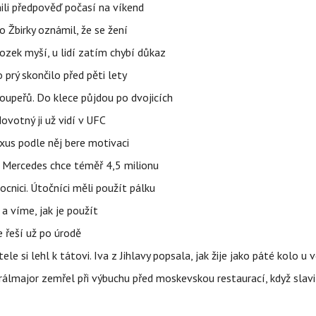
ili předpověď počasí na víkend
 Žbirky oznámil, že se žení
ozek myší, u lidí zatím chybí důkaz
prý skončilo před pěti lety
upeřů. Do klece půjdou po dvojicích
votný ji už vidí v UFC
uxus podle něj bere motivaci
a Mercedes chce téměř 4,5 milionu
cnici. Útočníci měli použít pálku
 a víme, jak je použít
e řeší už po úrodě
ele si lehl k tátovi. Iva z Jihlavy popsala, jak žije jako páté kolo u 
álmajor zemřel při výbuchu před moskevskou restaurací, když slavi