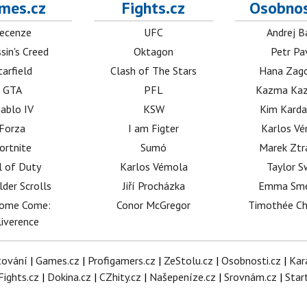
mes.cz
Fights.cz
Osobnos
ecenze
UFC
Andrej B
sin's Creed
Oktagon
Petr Pa
tarfield
Clash of The Stars
Hana Zag
GTA
PFL
Kazma Kaz
iablo IV
KSW
Kim Karda
Forza
I am Figter
Karlos V
ortnite
Sumó
Marek Ztr
l of Duty
Karlos Vémola
Taylor S
lder Scrolls
Jiří Procházka
Emma Sm
dome Come:
Conor McGregor
Timothée C
iverence
tování
|
Games.cz
|
Profigamers.cz
|
ZeStolu.cz
|
Osobnosti.cz
|
Kar
Fights.cz
|
Dokina.cz
|
CZhity.cz
|
Našepeníze.cz
|
Srovnám.cz
|
Star