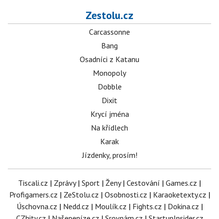
Zestolu.cz
Carcassonne
Bang
Osadníci z Katanu
Monopoly
Dobble
Dixit
Krycí jména
Na křídlech
Karak
Jízdenky, prosím!
Tiscali.cz
|
Zprávy
|
Sport
|
Ženy
|
Cestování
|
Games.cz
|
Profigamers.cz
|
ZeStolu.cz
|
Osobnosti.cz
|
Karaoketexty.cz
|
Úschovna.cz
|
Nedd.cz
|
Moulík.cz
|
Fights.cz
|
Dokina.cz
|
CZhity.cz
|
Našepeníze.cz
|
Srovnám.cz
|
StartupInsider.cz