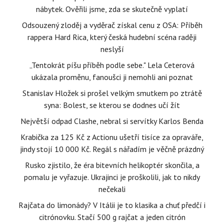
nábytek. Ověřili jsme, zda se skutečně vyplatí
Odsouzený zloděj a vyděrač získal cenu z OSA: Příběh
rappera Hard Rica, který česká hudební scéna raději
neslyší
„Tentokrát píšu příběh podle sebe." Lela Ceterová
ukázala proměnu, fanoušci ji nemohli ani poznat
Stanislav Hložek si prošel velkým smutkem po ztrátě
syna: Bolest, se kterou se dodnes učí žít
Největší odpad Clashe, nebral si servítky Karlos Benda
Krabička za 125 Kč z Actionu ušetří tisíce za opraváře,
jindy stojí 10 000 Kč. Regál s nářadím je věčně prázdný
Rusko zjistilo, že éra bitevních helikoptér skončila, a
pomalu je vyřazuje. Ukrajinci je proškolili, jak to nikdy
nečekali
Rajčata do limonády? V Itálii je to klasika a chuť předčí i
citrónovku. Stačí 500 g rajčat a jeden citrón