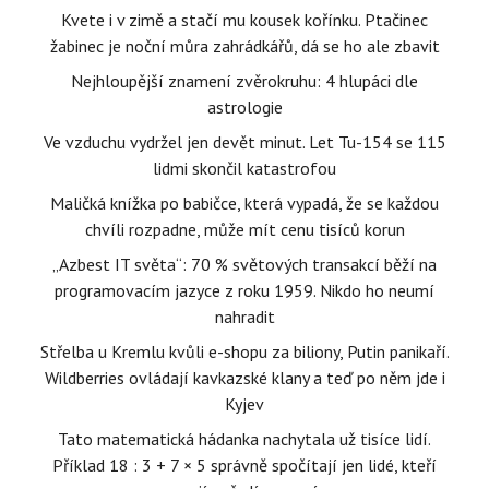
Kvete i v zimě a stačí mu kousek kořínku. Ptačinec
žabinec je noční můra zahrádkářů, dá se ho ale zbavit
Nejhloupější znamení zvěrokruhu: 4 hlupáci dle
astrologie
Ve vzduchu vydržel jen devět minut. Let Tu-154 se 115
lidmi skončil katastrofou
Maličká knížka po babičce, která vypadá, že se každou
chvíli rozpadne, může mít cenu tisíců korun
„Azbest IT světa“: 70 % světových transakcí běží na
programovacím jazyce z roku 1959. Nikdo ho neumí
nahradit
Střelba u Kremlu kvůli e-shopu za biliony, Putin panikaří.
Wildberries ovládají kavkazské klany a teď po něm jde i
Kyjev
Tato matematická hádanka nachytala už tisíce lidí.
Příklad 18 : 3 + 7 × 5 správně spočítají jen lidé, kteří