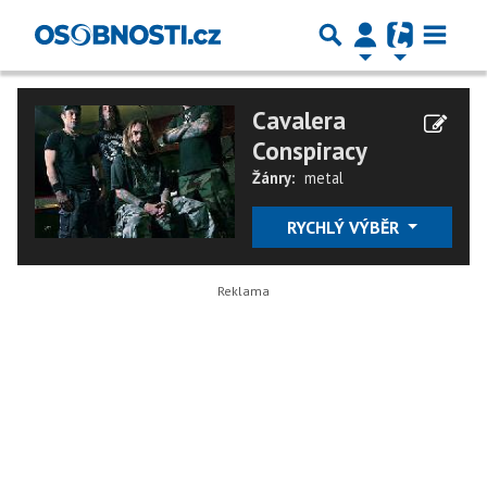
Cavalera
Conspiracy
Žánry:
metal
RYCHLÝ VÝBĚR