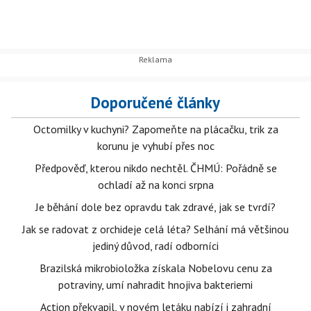
Doporučené články
Octomilky v kuchyni? Zapomeňte na plácačku, trik za
korunu je vyhubí přes noc
Předpověď, kterou nikdo nechtěl. ČHMÚ: Pořádně se
ochladí až na konci srpna
Je běhání dole bez opravdu tak zdravé, jak se tvrdí?
Jak se radovat z orchideje celá léta? Selhání má většinou
jediný důvod, radí odborníci
Brazilská mikrobioložka získala Nobelovu cenu za
potraviny, umí nahradit hnojiva bakteriemi
Action překvapil, v novém letáku nabízí i zahradní