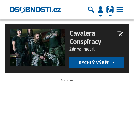
Cavalera
Conspiracy
Žánry:
metal
RYCHLÝ VÝBĚR