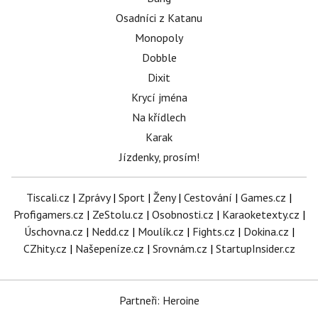
Osadníci z Katanu
Monopoly
Dobble
Dixit
Krycí jména
Na křídlech
Karak
Jízdenky, prosím!
Tiscali.cz
|
Zprávy
|
Sport
|
Ženy
|
Cestování
|
Games.cz
|
Profigamers.cz
|
ZeStolu.cz
|
Osobnosti.cz
|
Karaoketexty.cz
|
Úschovna.cz
|
Nedd.cz
|
Moulík.cz
|
Fights.cz
|
Dokina.cz
|
CZhity.cz
|
Našepeníze.cz
|
Srovnám.cz
|
StartupInsider.cz
Partneři: Heroine