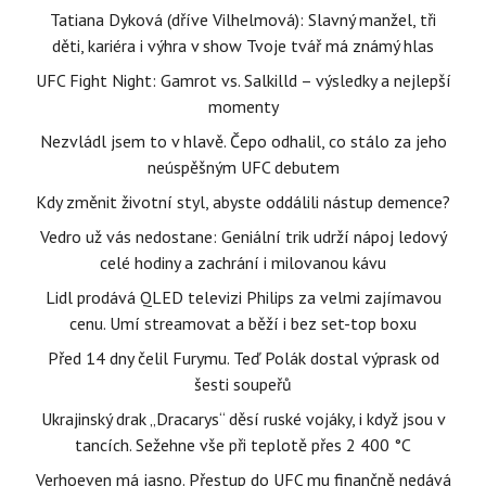
Tatiana Dyková (dříve Vilhelmová): Slavný manžel, tři
děti, kariéra i výhra v show Tvoje tvář má známý hlas
UFC Fight Night: Gamrot vs. Salkilld – výsledky a nejlepší
momenty
Nezvládl jsem to v hlavě. Čepo odhalil, co stálo za jeho
neúspěšným UFC debutem
Kdy změnit životní styl, abyste oddálili nástup demence?
Vedro už vás nedostane: Geniální trik udrží nápoj ledový
celé hodiny a zachrání i milovanou kávu
Lidl prodává QLED televizi Philips za velmi zajímavou
cenu. Umí streamovat a běží i bez set-top boxu
Před 14 dny čelil Furymu. Teď Polák dostal výprask od
šesti soupeřů
Ukrajinský drak „Dracarys“ děsí ruské vojáky, i když jsou v
tancích. Sežehne vše při teplotě přes 2 400 °C
Verhoeven má jasno. Přestup do UFC mu finančně nedává