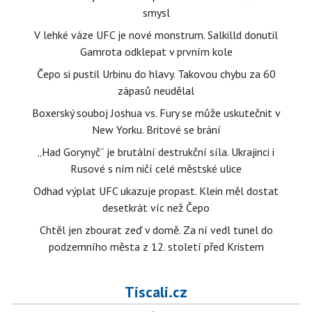
smysl
V lehké váze UFC je nové monstrum. Salkilld donutil
Gamrota odklepat v prvním kole
Čepo si pustil Urbinu do hlavy. Takovou chybu za 60
zápasů neudělal
Boxerský souboj Joshua vs. Fury se může uskutečnit v
New Yorku. Britové se brání
„Had Gorynyč“ je brutální destrukční síla. Ukrajinci i
Rusové s ním ničí celé městské ulice
Odhad výplat UFC ukazuje propast. Klein měl dostat
desetkrát víc než Čepo
Chtěl jen zbourat zeď v domě. Za ní vedl tunel do
podzemního města z 12. století před Kristem
Tiscali.cz