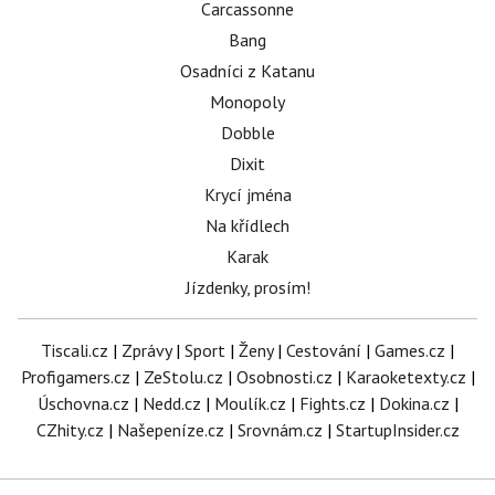
Carcassonne
Bang
Osadníci z Katanu
Monopoly
Dobble
Dixit
Krycí jména
Na křídlech
Karak
Jízdenky, prosím!
Tiscali.cz
|
Zprávy
|
Sport
|
Ženy
|
Cestování
|
Games.cz
|
Profigamers.cz
|
ZeStolu.cz
|
Osobnosti.cz
|
Karaoketexty.cz
|
Úschovna.cz
|
Nedd.cz
|
Moulík.cz
|
Fights.cz
|
Dokina.cz
|
CZhity.cz
|
Našepeníze.cz
|
Srovnám.cz
|
StartupInsider.cz