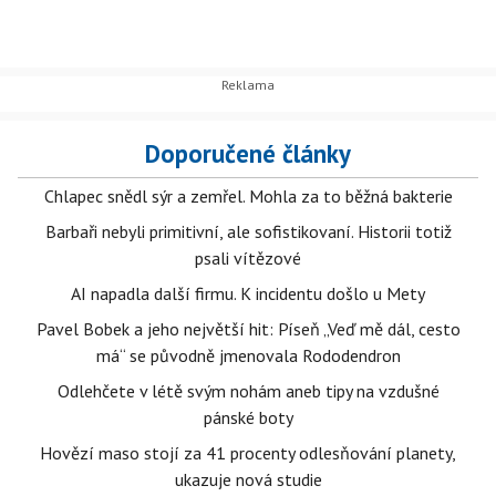
Doporučené články
Chlapec snědl sýr a zemřel. Mohla za to běžná bakterie
Barbaři nebyli primitivní, ale sofistikovaní. Historii totiž
psali vítězové
AI napadla další firmu. K incidentu došlo u Mety
Pavel Bobek a jeho největší hit: Píseň „Veď mě dál, cesto
má“ se původně jmenovala Rododendron
Odlehčete v létě svým nohám aneb tipy na vzdušné
pánské boty
Hovězí maso stojí za 41 procenty odlesňování planety,
ukazuje nová studie