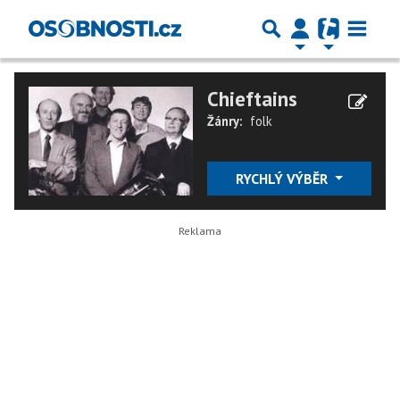
Chieftains
Žánry:
folk
RYCHLÝ VÝBĚR