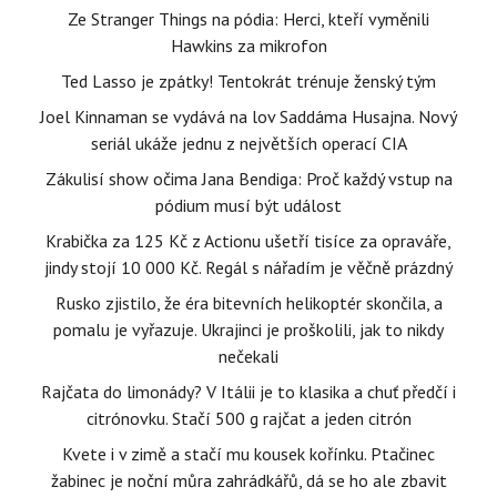
Ze Stranger Things na pódia: Herci, kteří vyměnili
Hawkins za mikrofon
Ted Lasso je zpátky! Tentokrát trénuje ženský tým
Joel Kinnaman se vydává na lov Saddáma Husajna. Nový
seriál ukáže jednu z největších operací CIA
Zákulisí show očima Jana Bendiga: Proč každý vstup na
pódium musí být událost
Krabička za 125 Kč z Actionu ušetří tisíce za opraváře,
jindy stojí 10 000 Kč. Regál s nářadím je věčně prázdný
Rusko zjistilo, že éra bitevních helikoptér skončila, a
pomalu je vyřazuje. Ukrajinci je proškolili, jak to nikdy
nečekali
Rajčata do limonády? V Itálii je to klasika a chuť předčí i
citrónovku. Stačí 500 g rajčat a jeden citrón
Kvete i v zimě a stačí mu kousek kořínku. Ptačinec
žabinec je noční můra zahrádkářů, dá se ho ale zbavit