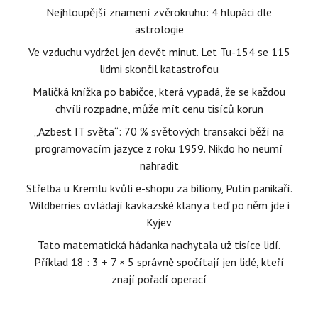
Nejhloupější znamení zvěrokruhu: 4 hlupáci dle
astrologie
Ve vzduchu vydržel jen devět minut. Let Tu-154 se 115
lidmi skončil katastrofou
Maličká knížka po babičce, která vypadá, že se každou
chvíli rozpadne, může mít cenu tisíců korun
„Azbest IT světa“: 70 % světových transakcí běží na
programovacím jazyce z roku 1959. Nikdo ho neumí
nahradit
Střelba u Kremlu kvůli e-shopu za biliony, Putin panikaří.
Wildberries ovládají kavkazské klany a teď po něm jde i
Kyjev
Tato matematická hádanka nachytala už tisíce lidí.
Příklad 18 : 3 + 7 × 5 správně spočítají jen lidé, kteří
znají pořadí operací