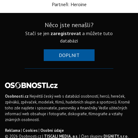
Partneři: Heroine
Něco jste nenašli?
Stačí se jen
zaregistrovat
a můžete tuto
databázi
DOPLNIT
Osobnosti.cz
Největší český web s databází osobností, herců, hereček,
zpěváků, zpěvaček, modelek, filmů, hudebních skupin a sportovců. Kromě
toho zde najdete i spisovatele, panovníky a finančníky. Vedle užitečných
informací web obsahuje i fotografie, diskografie, filmografie a vztahy
známých osobností.
Reklama
|
Cookies
|
Osobní údaje
© 2026 Osobnosti.cz |
TISCALI MEDIA, a.s.
| Člen skupiny
DIGNITY, s.r.o.