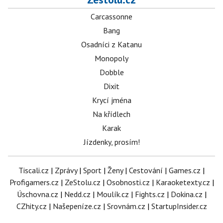
Carcassonne
Bang
Osadníci z Katanu
Monopoly
Dobble
Dixit
Krycí jména
Na křídlech
Karak
Jízdenky, prosím!
Tiscali.cz
|
Zprávy
|
Sport
|
Ženy
|
Cestování
|
Games.cz
|
Profigamers.cz
|
ZeStolu.cz
|
Osobnosti.cz
|
Karaoketexty.cz
|
Úschovna.cz
|
Nedd.cz
|
Moulík.cz
|
Fights.cz
|
Dokina.cz
|
CZhity.cz
|
Našepeníze.cz
|
Srovnám.cz
|
StartupInsider.cz