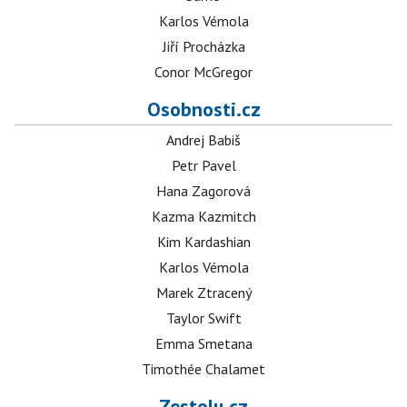
Karlos Vémola
Jiří Procházka
Conor McGregor
Osobnosti.cz
Andrej Babiš
Petr Pavel
Hana Zagorová
Kazma Kazmitch
Kim Kardashian
Karlos Vémola
Marek Ztracený
Taylor Swift
Emma Smetana
Timothée Chalamet
Zestolu.cz