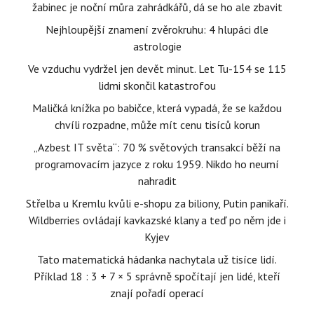
žabinec je noční můra zahrádkářů, dá se ho ale zbavit
Nejhloupější znamení zvěrokruhu: 4 hlupáci dle
astrologie
Ve vzduchu vydržel jen devět minut. Let Tu-154 se 115
lidmi skončil katastrofou
Maličká knížka po babičce, která vypadá, že se každou
chvíli rozpadne, může mít cenu tisíců korun
„Azbest IT světa“: 70 % světových transakcí běží na
programovacím jazyce z roku 1959. Nikdo ho neumí
nahradit
Střelba u Kremlu kvůli e-shopu za biliony, Putin panikaří.
Wildberries ovládají kavkazské klany a teď po něm jde i
Kyjev
Tato matematická hádanka nachytala už tisíce lidí.
Příklad 18 : 3 + 7 × 5 správně spočítají jen lidé, kteří
znají pořadí operací