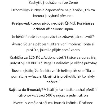
Zachytit ji dokážeme i ze Země
Octomilky v kuchyni? Zapomeňte na plácačku, trik za
korunu je vyhubí přes noc
Předpověď, kterou nikdo nechtěl. ČHMÚ: Pořádně se
ochladí až na konci srpna
Je běhání dole bez opravdu tak zdravé, jak se tvrdí?
Álvaro Soler a pět písní, které voní mořem: Tohle si
pustíte, jakmile přijde první vedro
Krabička za 125 Kč z Actionu ušetří tisíce za opraváře,
jindy stojí 10 000 Kč. Regál s nářadím je věčně prázdný
Rusko zjistilo, že éra bitevních helikoptér skončila, a
pomalu je vyřazuje. Ukrajinci je proškolili, jak to nikdy
nečekali
Rajčata do limonády? V Itálii je to klasika a chuť předčí i
citrónovku. Stačí 500 g rajčat a jeden citrón
Kvete i v zimě a stačí mu kousek kořínku. Ptačinec