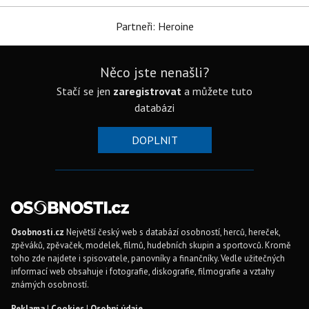
Partneři: Heroine
Něco jste nenašli?
Stačí se jen
zaregistrovat
a můžete tuto
databázi
DOPLNIT
Osobnosti.cz
Největší český web s databází osobností, herců, hereček,
zpěváků, zpěvaček, modelek, filmů, hudebních skupin a sportovců. Kromě
toho zde najdete i spisovatele, panovníky a finančníky. Vedle užitečných
informací web obsahuje i fotografie, diskografie, filmografie a vztahy
známých osobností.
Reklama
|
Cookies
|
Osobní údaje