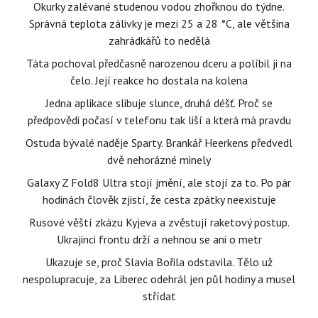
Okurky zalévané studenou vodou zhořknou do týdne.
Správná teplota zálivky je mezi 25 a 28 °C, ale většina
zahrádkářů to nedělá
Táta pochoval předčasně narozenou dceru a políbil ji na
čelo. Její reakce ho dostala na kolena
Jedna aplikace slibuje slunce, druhá déšť. Proč se
předpovědi počasí v telefonu tak liší a která má pravdu
Ostuda bývalé naděje Sparty. Brankář Heerkens předvedl
dvě nehorázné minely
Galaxy Z Fold8 Ultra stojí jmění, ale stojí za to. Po pár
hodinách člověk zjistí, že cesta zpátky neexistuje
Rusové věští zkázu Kyjeva a zvěstují raketový postup.
Ukrajinci frontu drží a nehnou se ani o metr
Ukazuje se, proč Slavia Bořila odstavila. Tělo už
nespolupracuje, za Liberec odehrál jen půl hodiny a musel
střídat