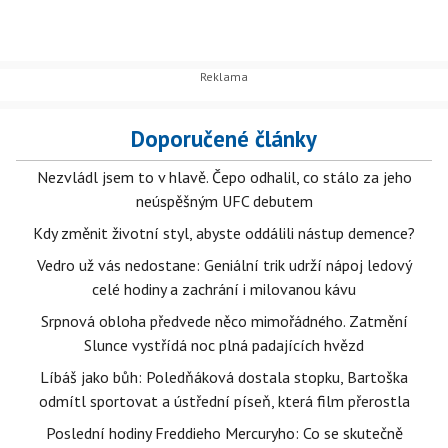
Doporučené články
Nezvládl jsem to v hlavě. Čepo odhalil, co stálo za jeho
neúspěšným UFC debutem
Kdy změnit životní styl, abyste oddálili nástup demence?
Vedro už vás nedostane: Geniální trik udrží nápoj ledový
celé hodiny a zachrání i milovanou kávu
Srpnová obloha předvede něco mimořádného. Zatmění
Slunce vystřídá noc plná padajících hvězd
Líbáš jako bůh: Poledňáková dostala stopku, Bartoška
odmítl sportovat a ústřední píseň, která film přerostla
Poslední hodiny Freddieho Mercuryho: Co se skutečně