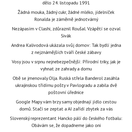
dělo 24. listopadu 1991
Žádná mouka, žádný cukr, žádné mléko, jídelníček
Ronalda je záměrně jednotvárný
Nezápasím v Clashi, zdůraznil Roušal. Vzápětí se ozval
Sivák
Andrea Kalivodová ukázala svůj domov: Tak bydlí jedna
z nejznámějších tváří české zábavy
Vosy jsou v srpnu nejnebezpečnější: Přírodní triky, jak je
vyhnat ze zahrady a domu
Obě se jmenovaly Olja. Ruská střela Banderol zasáhla
ukrajinskou třídírnu pošty v Pavlogradu a zabila dvě
poštovní úřednice
Google Mapy vám brzy samy objednají jídlo cestou
domů. Stačí se zeptat a AI zařídí zbytek za vás
Slovenský reprezentant Hancko pálí do českého fotbalu:
Obávám se, že dopadneme jako oni