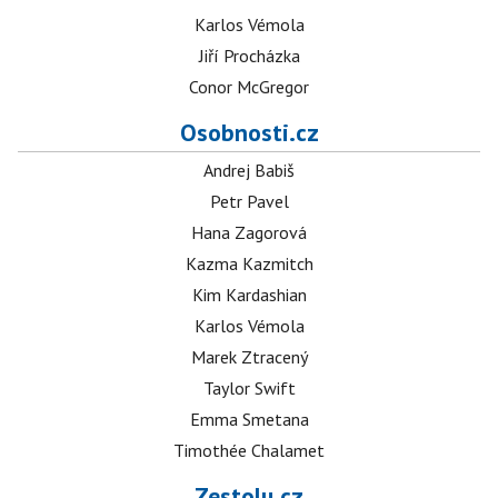
Karlos Vémola
Jiří Procházka
Conor McGregor
Osobnosti.cz
Andrej Babiš
Petr Pavel
Hana Zagorová
Kazma Kazmitch
Kim Kardashian
Karlos Vémola
Marek Ztracený
Taylor Swift
Emma Smetana
Timothée Chalamet
Zestolu.cz