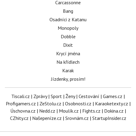
Carcassonne
Bang
Osadníci z Katanu
Monopoly
Dobble
Dixit
Krycí jména
Na křídlech
Karak
Jízdenky, prosím!
Tiscali.cz
|
Zprávy
|
Sport
|
Ženy
|
Cestování
|
Games.cz
|
Profigamers.cz
|
ZeStolu.cz
|
Osobnosti.cz
|
Karaoketexty.cz
|
Úschovna.cz
|
Nedd.cz
|
Moulík.cz
|
Fights.cz
|
Dokina.cz
|
CZhity.cz
|
Našepeníze.cz
|
Srovnám.cz
|
StartupInsider.cz