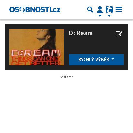
D: Ream
RYCHLÝ VÝBĚR