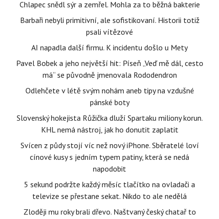
Chlapec snědl sýr a zemřel. Mohla za to běžná bakterie
Barbaři nebyli primitivní, ale sofistikovaní. Historii totiž
psali vítězové
AI napadla další firmu. K incidentu došlo u Mety
Pavel Bobek a jeho největší hit: Píseň „Veď mě dál, cesto
má“ se původně jmenovala Rododendron
Odlehčete v létě svým nohám aneb tipy na vzdušné
pánské boty
Slovenský hokejista Růžička dluží Spartaku miliony korun.
KHL nemá nástroj, jak ho donutit zaplatit
Svícen z půdy stojí víc než nový iPhone. Sběratelé loví
cínové kusy s jedním typem patiny, která se nedá
napodobit
5 sekund podržte každý měsíc tlačítko na ovladači a
televize se přestane sekat. Nikdo to ale nedělá
Zloději mu roky brali dřevo. Naštvaný český chatař to