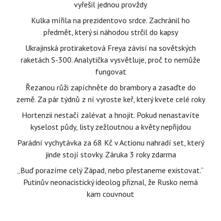
vyřešil jednou provždy
Kulka mířila na prezidentovo srdce. Zachránil ho
předmět, který si náhodou strčil do kapsy
Ukrajinská protiraketová Freya závisí na sovětských
raketách S-300. Analytička vysvětluje, proč to nemůže
fungovat
Řezanou růži zapíchněte do brambory a zasaďte do
země. Za pár týdnů z ní vyroste keř, který kvete celé roky
Hortenzii nestačí zalévat a hnojit. Pokud nenastavíte
kyselost půdy, listy zežloutnou a květy nepřijdou
Parádní vychytávka za 68 Kč v Actionu nahradí set, který
jinde stojí stovky. Záruka 3 roky zdarma
„Buď porazíme celý Západ, nebo přestaneme existovat.“
Putinův neonacistický ideolog přiznal, že Rusko nemá
kam couvnout