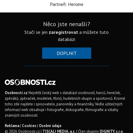
Partneři: Heroine
Něco jste nenašli?
Stačí se jen
zaregistrovat
a můžete tuto
databázi
DOPLNIT
Osobnosti.cz
Největší český web s databází osobností, herců, hereček,
zpěváků, zpěvaček, modelek, filmů, hudebních skupin a sportovců. Kromě
toho zde najdete i spisovatele, panovníky a finančníky. Vedle užitečných
informací web obsahuje i fotografie, diskografie, filmografie a vztahy
známých osobností.
Reklama
|
Cookies
|
Osobní údaje
© 2026 Osobnosti.cz |
TISCALI MEDIA, a.s.
| Člen skupiny
DIGNITY, s.r.o.