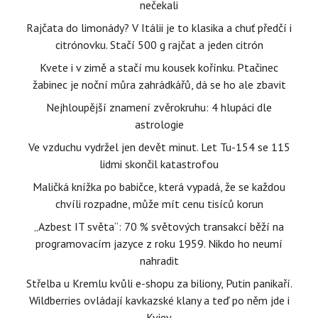
nečekali
Rajčata do limonády? V Itálii je to klasika a chuť předčí i
citrónovku. Stačí 500 g rajčat a jeden citrón
Kvete i v zimě a stačí mu kousek kořínku. Ptačinec
žabinec je noční můra zahrádkářů, dá se ho ale zbavit
Nejhloupější znamení zvěrokruhu: 4 hlupáci dle
astrologie
Ve vzduchu vydržel jen devět minut. Let Tu-154 se 115
lidmi skončil katastrofou
Maličká knížka po babičce, která vypadá, že se každou
chvíli rozpadne, může mít cenu tisíců korun
„Azbest IT světa“: 70 % světových transakcí běží na
programovacím jazyce z roku 1959. Nikdo ho neumí
nahradit
Střelba u Kremlu kvůli e-shopu za biliony, Putin panikaří.
Wildberries ovládají kavkazské klany a teď po něm jde i
Kyjev