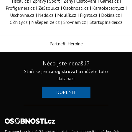
Tiscali.cz
|
Zprávy
|
Sport
|
Ženy
|
Cestování
|
Games.cz
|
Profigamers.cz
|
ZeStolu.cz
|
Osobnosti.cz
|
Karaoketexty.cz
|
Úschovna.cz
|
Nedd.cz
|
Moulík.cz
|
Fights.cz
|
Dokina.cz
|
CZhity.cz
|
Našepeníze.cz
|
Srovnám.cz
|
StartupInsider.cz
Partneři: Heroine
Něco jste nenašli?
Stačí se jen
zaregistrovat
a můžete tuto
databázi
DOPLNIT
Osobnosti.cz
Největší český web s databází osobností, herců, hereček,