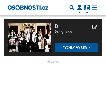
D
Žánry:
rock
RYCHLÝ VÝBĚR