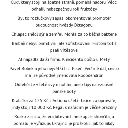
Cukr, který stojí na špatné straně, pomáhá nádoru. Vědci
odhalili nebezpečnou roli fruktózy
Byl to rozlučkový zápas, okomentoval promotér
budoucnost hvězdy Oktagonu
Chlapec snědl sýr a zemřel. Mohla za to běžná bakterie
Barbaři nebyli primitivní, ale sofistikovaní. Historii totiž
psali vítězové
AI napadla další firmu. K incidentu došlo u Mety
Pavel Bobek a jeho největší hit: Píseň „Veď mě dál, cesto
má“ se původně jmenovala Rododendron
Odlehčete v létě svým nohám aneb tipy na vzdušné
pánské boty
Krabička za 125 Kč z Actionu ušetří tisíce za opraváře,
jindy stojí 10 000 Kč. Regál s nářadím je věčně prázdný
Rusko zjistilo, že éra bitevních helikoptér skončila, a
pomalu je vyřazuje. Ukrajinci je proškolili, jak to nikdy