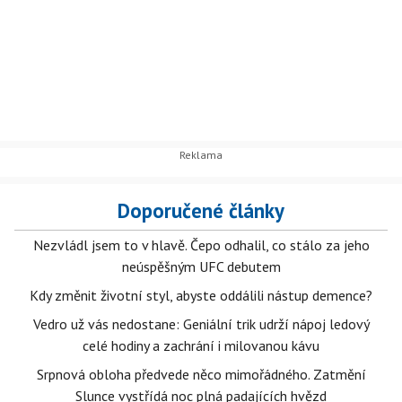
Doporučené články
Nezvládl jsem to v hlavě. Čepo odhalil, co stálo za jeho
neúspěšným UFC debutem
Kdy změnit životní styl, abyste oddálili nástup demence?
Vedro už vás nedostane: Geniální trik udrží nápoj ledový
celé hodiny a zachrání i milovanou kávu
Srpnová obloha předvede něco mimořádného. Zatmění
Slunce vystřídá noc plná padajících hvězd