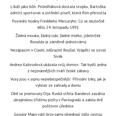
Líbáš jako bůh: Poledňáková dostala stopku, Bartoška
odmítl sportovat a ústřední píseň, která film přerostla
Poslední hodiny Freddieho Mercuryho: Co se skutečně
dělo 24. listopadu 1991
Žádná mouka, žádný cukr, žádné mléko, jídelníček
Ronalda je záměrně jednotvárný
Nezápasím v Clashi, zdůraznil Roušal. Vzápětí se ozval
Sivák
Andrea Kalivodová ukázala svůj domov: Tak bydlí jedna
z nejznámějších tváří české zábavy
Vosy jsou v srpnu nejnebezpečnější: Přírodní triky, jak je
vyhnat ze zahrady a domu
Obě se jmenovaly Olja. Ruská střela Banderol zasáhla
ukrajinskou třídírnu pošty v Pavlogradu a zabila dvě
poštovní úřednice
Google Mapy vám brzy samy objednají jídlo cestou