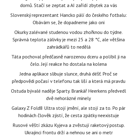
domů. Stačí se zeptat a AI zařídí zbytek za vás
Slovenský reprezentant Hancko pálí do českého fotbalu:
Obávám se, že dopadneme jako oni
Okurky zalévané studenou vodou zhořknou do týdne.
Správná teplota zálivky je mezi 25 a 28 °C, ale většina
zahrádkářů to nedělá
Táta pochoval předčasně narozenou dceru a políbil ji na
čelo. Její reakce ho dostala na kolena
Jedna aplikace slibuje slunce, druhá déšť. Proč se
předpovědi počasí v telefonu tak liší a která má pravdu
Ostuda bývalé naděje Sparty. Brankář Heerkens předvedl
dvě nehorázné minely
Galaxy Z Fold8 Ultra stojí jmění, ale stojí za to. Po pár
hodinách člověk zjistí, že cesta zpátky neexistuje
Rusové věští zkázu Kyjeva a zvěstují raketový postup.
Ukrajinci frontu drží a nehnou se ani o metr