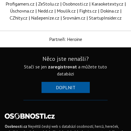
Profigamers.cz
|
ZeStolu.cz
|
Osobnosti.cz
|
Karaoketexty.cz
|
Úschovna.cz
|
Nedd.cz
|
Moulík.cz
|
Fights.cz
|
Dokina.cz
|
CZhity.cz
|
Našepeníze.cz
|
Srovnám.cz
|
StartupInsider.cz
Partneři: Heroine
Něco jste nenašli?
Stačí se jen
zaregistrovat
a můžete tuto
databázi
DOPLNIT
Osobnosti.cz
Největší český web s databází osobností, herců, hereček,