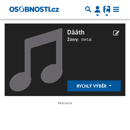
Dååth
Žánry:
metal
RYCHLÝ VÝBĚR