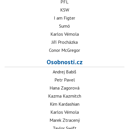
PFL
KSW
I am Figter
Sumó
Karlos Vémola
Jiří Procházka
Conor McGregor
Osobnosti.cz
Andrej Babiš
Petr Pavel
Hana Zagorová
Kazma Kazmitch
Kim Kardashian
Karlos Vémola
Marek Ztracený
Taylor Swift