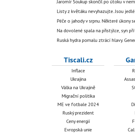
Jaromír Soukup skončil po útoku v nemo
Listy z květáku nevyhazujte. Jsou jedlé
Péče o jahody v srpnu. Některé úkony s
Na dovolené spala na přistýlce, syn přít
Ruská hydra pomalu ztrácí hlavy. Gener
Tiscali.cz
Ga
Inflace
R
Ukrajina
Assas
Válka na Ukrajině
S
Migrační politika
ME ve fotbale 2024
D
Ruský prezident
Ceny energií
F
Evropská unie
Cal