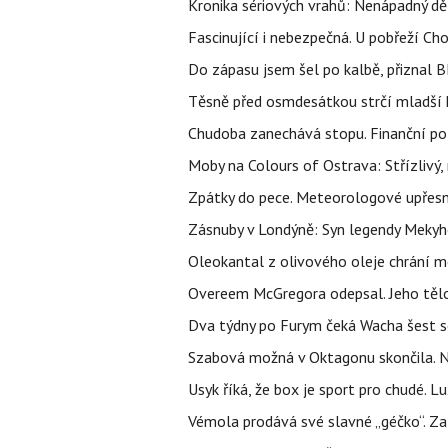
Kronika sériových vrahů: Nenápadný děln
Fascinující i nebezpečná. U pobřeží Ch
Do zápasu jsem šel po kalbě, přiznal
Těsně před osmdesátkou strčí mladší k
Chudoba zanechává stopu. Finanční pot
Moby na Colours of Ostrava: Střízlivý, 
Zpátky do pece. Meteorologové upřesn
Zásnuby v Londýně: Syn legendy Mekyho
Oleokantal z olivového oleje chrání m
Overeem McGregora odepsal. Jeho tělo 
Dva týdny po Furym čeká Wacha šest so
Szabová možná v Oktagonu skončila. No
Usyk říká, že box je sport pro chudé. L
Vémola prodává své slavné „géčko“. Z