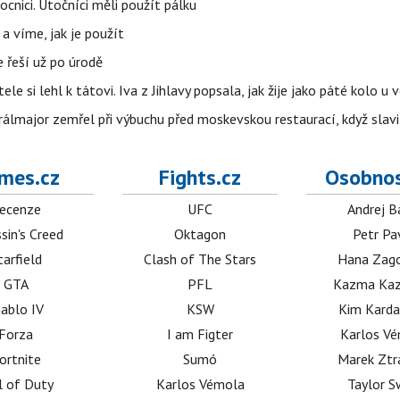
cnici. Útočníci měli použít pálku
 a víme, jak je použít
e řeší už po úrodě
ele si lehl k tátovi. Iva z Jihlavy popsala, jak žije jako páté kolo u 
álmajor zemřel při výbuchu před moskevskou restaurací, když slavi
mes.cz
Fights.cz
Osobnos
ecenze
UFC
Andrej B
sin's Creed
Oktagon
Petr Pa
tarfield
Clash of The Stars
Hana Zag
GTA
PFL
Kazma Kaz
iablo IV
KSW
Kim Karda
Forza
I am Figter
Karlos V
ortnite
Sumó
Marek Ztr
l of Duty
Karlos Vémola
Taylor S