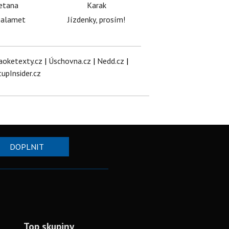
etana
Karak
halamet
Jízdenky, prosím!
aoketexty.cz
|
Úschovna.cz
|
Nedd.cz
|
tupInsider.cz
DOPLNIT
Top skupiny