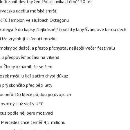
ík zabil desítky žen. Policii unikal téměř 20 let
orvatska udeřila mořská smršť
 BKFC šampion ve službách Oktagonu
olegyně do kapsy. Nejkrásnější outfity Jany Švandové berou dech
íže zrychlují stárnutí mozku
mokrý od deště, a přesto přichystal nejlepší večer festivalu
ili předpověď počasí na víkend
 Žbirky oznámil, že se žení
ozek myší, u lidí zatím chybí důkaz
prý skončilo před pěti lety
upeřů. Do klece půjdou po dvojicích
votný ji už vidí v UFC
uxus podle něj bere motivaci
a Mercedes chce téměř 4,5 milionu