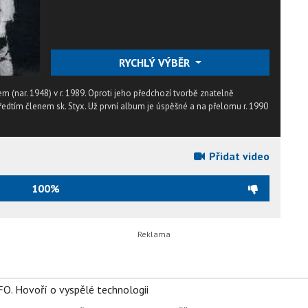
RYCHLÝ VÝBĚR
 (nar. 1948) v r. 1989. Oproti jeho předchozí tvorbě znatelně
 předtím členem sk. Styx. Už první album je úspěšné a na přelomu r. 1990
Přidat video
100%
FO. Hovoří o vyspělé technologii