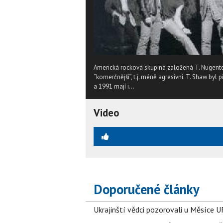
Americká rocková skupina založená T. Nugentem
“komerčnější”, t.j. méně agresívní. T. Shaw byl
a 1991 mají i...
Video
Doporučené články
Ukrajinští vědci pozorovali u Měsíce U