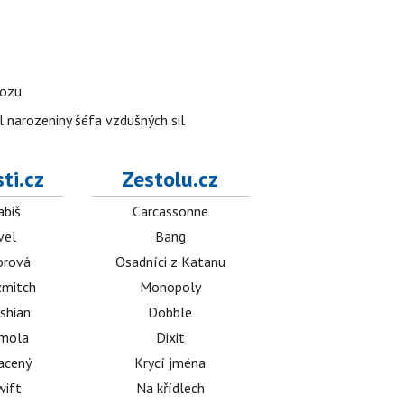
vozu
l narozeniny šéfa vzdušných sil
ti.cz
Zestolu.cz
abiš
Carcassonne
vel
Bang
orová
Osadníci z Katanu
mitch
Monopoly
shian
Dobble
émola
Dixit
acený
Krycí jména
wift
Na křídlech