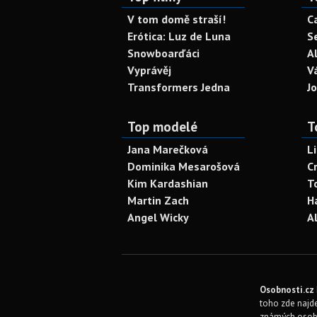
V tom domě straší!
C
Erótica: Luz de Luna
S
Snowboarďáci
A
Vyprávěj
V
Transformers Jedna
J
Top modelé
T
Jana Marečková
L
Dominika Mesarošová
C
Kim Kardashian
T
Martin Zach
H
Angel Wicky
A
Osobnosti.cz
toho zde najde
známých osob