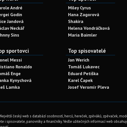
arole André
Miley Cyrus
ergei Godin
Hana Zagorová
lice Jandová
Shakira
áclav Neckář
Helena Vondráčková
ohnny Sins
Maria Baimler
op sportovci
Top spisovatelé
ionel Messi
Jan Werich
ristiano Ronaldo
Tomáš Lukavec
omáš Enge
Eduard Petiška
anka Kynychová
Karel Čapek
leš Lamka
Josef Veromír Pleva
Největší český web s databází osobností, herců, hereček, zpěváků, zpěvaček, mod
te i spisovatele, panovníky a finančníky. Vedle užitečných informací web obsahuje 
ností.