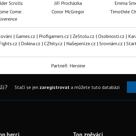
lder Scrolls
Jiří Procházka
Emma Sm
dome Come:
Conor McGregor
Timothée C
iverence
tování
|
Games.cz
|
Profigamers.cz
|
ZeStolu.cz
|
Osobnosti.cz
|
Kar
Fights.cz
|
Dokina.cz
|
CZhity.cz
|
Našepeníze.cz
|
Srovnám.cz
|
Star
Partneři: Heroine
li?
Stačí se jen
zaregistrovat
a můžete tuto databázi
op herci
Top zpěváci