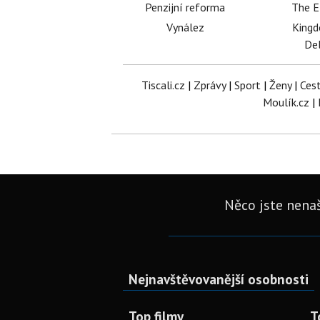
Penzijní reforma
The E
Vynález
King
Del
Tiscali.cz
|
Zprávy
|
Sport
|
Ženy
|
Ces
Moulík.cz
|
Něco jste nenaš
Nejnavštěvovanější osobnosti
Top filmy
T