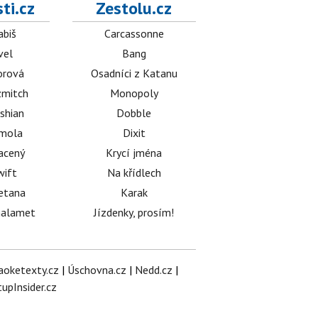
ti.cz
Zestolu.cz
abiš
Carcassonne
vel
Bang
orová
Osadníci z Katanu
mitch
Monopoly
shian
Dobble
émola
Dixit
acený
Krycí jména
wift
Na křídlech
etana
Karak
halamet
Jízdenky, prosím!
aoketexty.cz
|
Úschovna.cz
|
Nedd.cz
|
tupInsider.cz