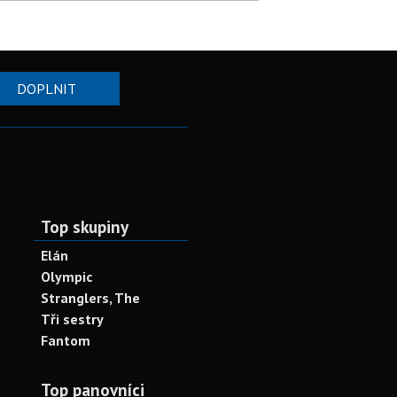
DOPLNIT
Top skupiny
Elán
Olympic
Stranglers, The
Tři sestry
Fantom
Top panovníci