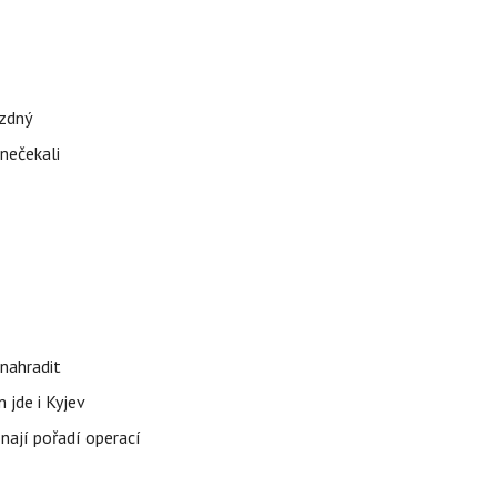
ázdný
 nečekali
nahradit
 jde i Kyjev
znají pořadí operací