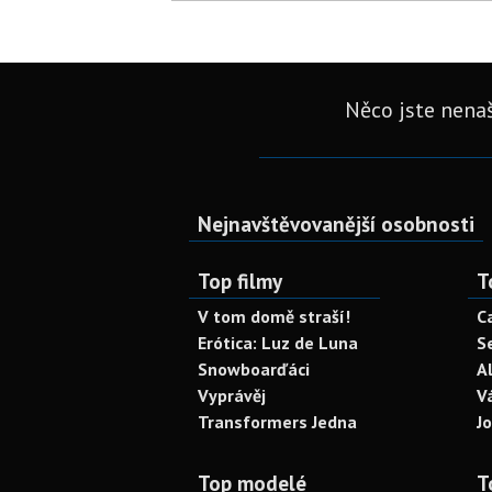
Něco jste nenaš
Nejnavštěvovanější osobnosti
Top filmy
T
V tom domě straší!
C
Erótica: Luz de Luna
S
Snowboarďáci
A
Vyprávěj
V
Transformers Jedna
J
Top modelé
T