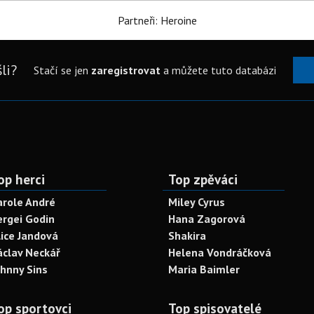
Partneři: Heroine
li?
Stačí se jen
zaregistrovat
a můžete tuto databázi
op herci
Top zpěváci
arole André
Miley Cyrus
ergei Godin
Hana Zagorová
lice Jandová
Shakira
áclav Neckář
Helena Vondráčková
ohnny Sins
Maria Baimler
op sportovci
Top spisovatelé