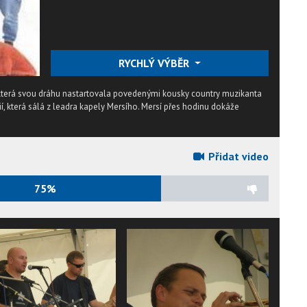
RYCHLÝ VÝBĚR
 která svou dráhu nastartovala povedenými kousky country muzikanta
ií, která sálá z leadra kapely Mersího. Mersí přes hodinu dokáže
Přidat video
75%