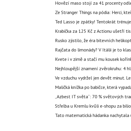
Hovězí maso stojí za 41 procenty odle
Ze Stranger Things na pódia: Herci, kt
Ted Lasso je zpátky! Tentokrát trénuj
Krabička za 125 Kč z Actionu ušetří tis
Rusko zjistilo, že éra bitevních helikopt
Rajčata do limonády? V Itálii je to klas
Kvete i v zimě a stačí mu kousek kořín
Nejhloupější znamení zvěrokruhu: 4 hl
Ve vzduchu vydržel jen devět minut. L
Maličká knížka po babičce, která vypad
„Azbest IT světa“: 70 % světových tra
Střelba u Kremlu kvůli e-shopu za bilio
Tato matematická hádanka nachytala už t