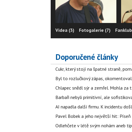
Videa (3)
Fotogalerie (7)
Fanklub
Doporučené články
Cukr, který stojí na špatné straně, pom
Byl to rozlučkový zápas, okomentova
Chlapec snědl sýr a zemřel. Mohla za t
Barbaři nebyli primitivní, ale sofistikov
AI napadla další firmu. K incidentu doš
Pavel Bobek a jeho největší hit: Pís
Odlehčete v létě svým nohám aneb tip