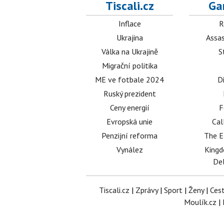
Tiscali.cz
Ga
Inflace
R
Ukrajina
Assas
Válka na Ukrajině
S
Migrační politika
ME ve fotbale 2024
D
Ruský prezident
Ceny energií
F
Evropská unie
Cal
Penzijní reforma
The E
Vynález
King
Del
Tiscali.cz
|
Zprávy
|
Sport
|
Ženy
|
Ces
Moulík.cz
|