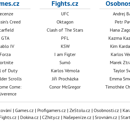
mes.cz
Fights.cz
Osobnos
ecenze
UFC
Andrej B
sin's Creed
Oktagon
Petr Pa
tarfield
Clash of The Stars
Hana Zag
GTA
PFL
Kazma Kaz
iablo IV
KSW
Kim Karda
Forza
I am Figter
Karlos V
ortnite
Sumó
Marek Ztr
l of Duty
Karlos Vémola
Taylor S
lder Scrolls
Jiří Procházka
Emma Sm
dome Come:
Conor McGregor
Timothée C
iverence
tování
|
Games.cz
|
Profigamers.cz
|
ZeStolu.cz
|
Osobnosti.cz
|
Kar
Fights.cz
|
Dokina.cz
|
CZhity.cz
|
Našepeníze.cz
|
Srovnám.cz
|
Star