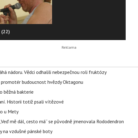
 (22)
áhá nádoru. Vědci odhalili nebezpečnou roli fruktózy
l promotér budoucnost hvězdy Oktagonu
o běžná bakterie
aní. Historii totiž psali vítězové
lo u Mety
eň „Veď mě dál, cesto má“ se původně jmenovala Rododendron
y na vzdušné pánské boty