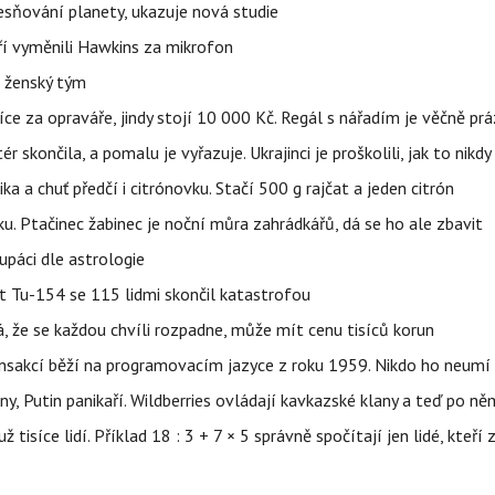
sňování planety, ukazuje nová studie
eří vyměnili Hawkins za mikrofon
e ženský tým
íce za opraváře, jindy stojí 10 000 Kč. Regál s nářadím je věčně pr
ér skončila, a pomalu je vyřazuje. Ukrajinci je proškolili, jak to nikdy
ika a chuť předčí i citrónovku. Stačí 500 g rajčat a jeden citrón
ku. Ptačinec žabinec je noční můra zahrádkářů, dá se ho ale zbavit
upáci dle astrologie
et Tu-154 se 115 lidmi skončil katastrofou
á, že se každou chvíli rozpadne, může mít cenu tisíců korun
nsakcí běží na programovacím jazyce z roku 1959. Nikdo ho neumí 
ny, Putin panikaří. Wildberries ovládají kavkazské klany a teď po něm
isíce lidí. Příklad 18 : 3 + 7 × 5 správně spočítají jen lidé, kteří 