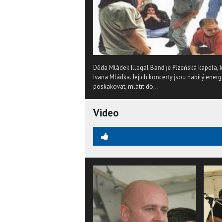
Děda Mládek Illegal Band je Plzeňská kapela,
Ivana Mládka. Jejich koncerty jsou nabitý energ
poskakovat, mlátit do...
Video