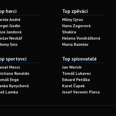
op herci
Top zpěváci
arole André
Miley Cyrus
ergei Godin
Hana Zagorová
lice Jandová
Shakira
áclav Neckář
Helena Vondráčková
ohnny Sins
Maria Baimler
op sportovci
Top spisovatelé
ionel Messi
Jan Werich
ristiano Ronaldo
Tomáš Lukavec
omáš Enge
Eduard Petiška
anka Kynychová
Karel Čapek
leš Lamka
Josef Veromír Pleva