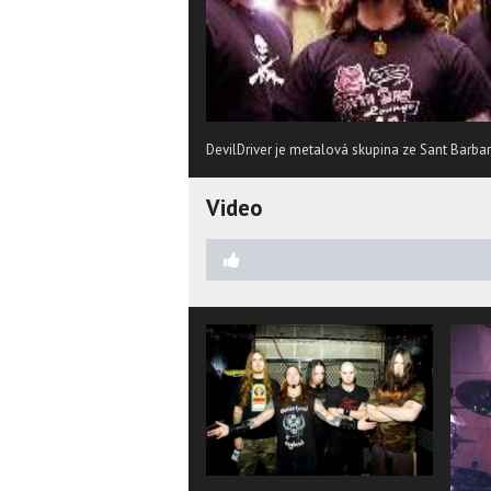
DevilDriver je metalová skupina ze Sant Barbar
Video