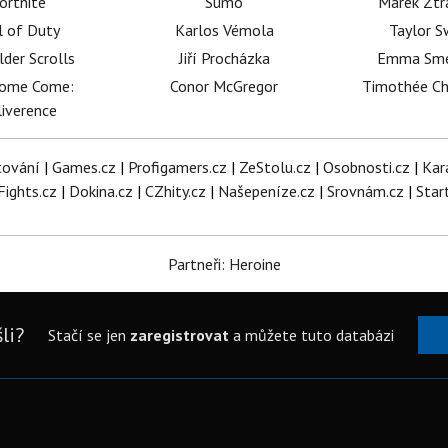
ortnite
Sumó
Marek Ztr
l of Duty
Karlos Vémola
Taylor S
lder Scrolls
Jiří Procházka
Emma Sm
dome Come:
Conor McGregor
Timothée C
iverence
tování
|
Games.cz
|
Profigamers.cz
|
ZeStolu.cz
|
Osobnosti.cz
|
Kar
Fights.cz
|
Dokina.cz
|
CZhity.cz
|
Našepeníze.cz
|
Srovnám.cz
|
Star
Partneři: Heroine
li?
Stačí se jen
zaregistrovat
a můžete tuto databázi