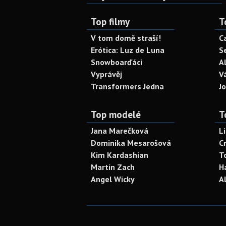
Top filmy
T
V tom domě straší!
C
Erótica: Luz de Luna
S
Snowboarďáci
A
Vyprávěj
V
Transformers Jedna
J
Top modelé
T
Jana Marečková
L
Dominika Mesarošová
C
Kim Kardashian
T
Martin Zach
H
Angel Wicky
A