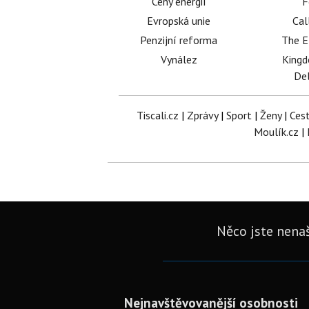
Ceny energií
F
Evropská unie
Cal
Penzijní reforma
The E
Vynález
King
Del
Tiscali.cz
|
Zprávy
|
Sport
|
Ženy
|
Ces
Moulík.cz
|
Něco jste nenaš
Nejnavštěvovanější osobnosti