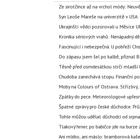
Ze sirotčince až na vrchol módy: Neuvě
Syn Leoše Mareše na univerzitě v USA: 
Ukrajinští vědci pozorovali u Měsíce U
Kronika sériových vrahů: Nenápadný děln
Fascinující i nebezpečná. U pobřeží Ch
Do zápasu jsem šel po kalbě, přiznal
Těsně před osmdesátkou strčí mladší k
Chudoba zanechává stopu. Finanční pot
Moby na Colours of Ostrava: Střízlivý, 
Zpátky do pece. Meteorologové upřesn
Špatné zprávy pro české důchodce. Pr
Tohle můžou udělat důchodci od srpna 
Tlakový hrnec po babičce jde na burze 
Ani mléko, ani máslo: bramborová kaše 