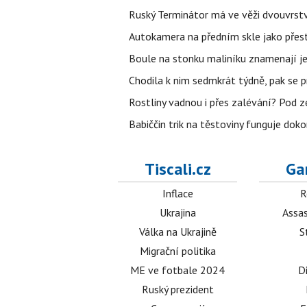
Ruský Terminátor má ve věži dvouvrstv
Autokamera na předním skle jako přes
Boule na stonku maliníku znamenají jed
Chodila k nim sedmkrát týdně, pak se 
Rostliny vadnou i přes zalévání? Pod zem
Babiččin trik na těstoviny funguje doko
Tiscali.cz
Ga
Inflace
R
Ukrajina
Assas
Válka na Ukrajině
S
Migrační politika
ME ve fotbale 2024
D
Ruský prezident