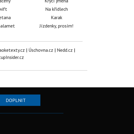
acený
Krycí jména
wift
Na křídlech
etana
Karak
halamet
Jízdenky, prosím!
aoketexty.cz
|
Úschovna.cz
|
Nedd.cz
|
tupInsider.cz
DOPLNIT