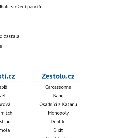
alil složení pancíře
ho zastala
te
ti.cz
Zestolu.cz
abiš
Carcassonne
vel
Bang
orová
Osadníci z Katanu
mitch
Monopoly
shian
Dobble
émola
Dixit