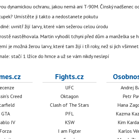
ou dynamickou ochranu, jakou nemá ani T-90M. Čínský nadšenec odh
tupek? Umístěte ji takto a nedostanete pokutu
iné: uvnitř žijí larvy, které vám sežerou celou úrodu
prostě nastěhovala. Martin vyhodil tchyni před dům a manželka se 
í je možná žerou larvy, které tam žijí i tři roky, než si jich všimne
nale: stačí 1 lžíce do hrnce a už se vám nikdy neslepí
mes.cz
Fights.cz
Osobnos
ecenze
UFC
Andrej B
sin's Creed
Oktagon
Petr Pa
tarfield
Clash of The Stars
Hana Zag
GTA
PFL
Kazma Kaz
iablo IV
KSW
Kim Karda
Forza
I am Figter
Karlos V