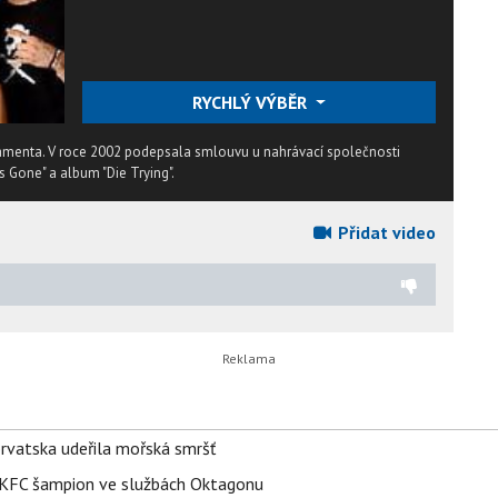
RYCHLÝ VÝBĚR
ramenta. V roce 2002 podepsala smlouvu u nahrávací společnosti
s Gone" a album "Die Trying".
Přidat video
orvatska udeřila mořská smršť
 BKFC šampion ve službách Oktagonu