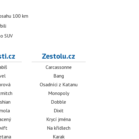
 dosahu 100 km
bili
ho SUV
ti.cz
Zestolu.cz
abiš
Carcassonne
vel
Bang
orová
Osadníci z Katanu
mitch
Monopoly
shian
Dobble
émola
Dixit
acený
Krycí jména
wift
Na křídlech
etana
Karak