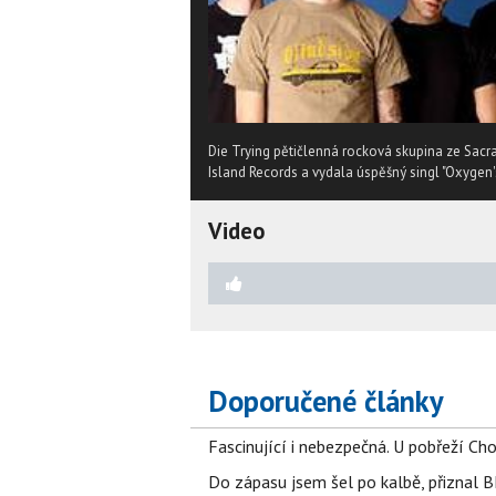
Die Trying pětičlenná rocková skupina ze Sac
Island Records a vydala úspěšný singl "Oxygen'
Video
Doporučené články
Fascinující i nebezpečná. U pobřeží Ch
Do zápasu jsem šel po kalbě, přiznal