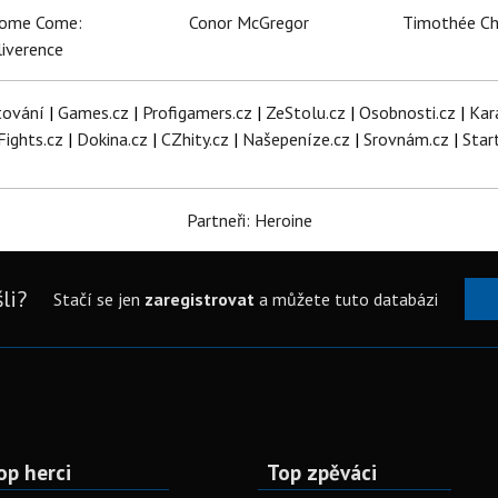
dome Come:
Conor McGregor
Timothée C
iverence
tování
|
Games.cz
|
Profigamers.cz
|
ZeStolu.cz
|
Osobnosti.cz
|
Kar
Fights.cz
|
Dokina.cz
|
CZhity.cz
|
Našepeníze.cz
|
Srovnám.cz
|
Star
Partneři: Heroine
li?
Stačí se jen
zaregistrovat
a můžete tuto databázi
op herci
Top zpěváci