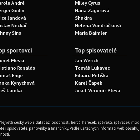
arole André
Miley Cyrus
ergei Godin
Hana Zagorová
lice Jandová
Shakira
áclav Neckář
Helena Vondráčková
ohnny Sins
Maria Baimler
op sportovci
Top spisovatelé
ionel Messi
Jan Werich
ristiano Ronaldo
Tomáš Lukavec
omáš Enge
Eduard Petiška
anka Kynychová
Karel Čapek
leš Lamka
Josef Veromír Pleva
Největší český web s databází osobností, herců, hereček, zpěváků, zpěvaček, mod
te i spisovatele, panovníky a finančníky. Vedle užitečných informací web obsahuje 
ností.