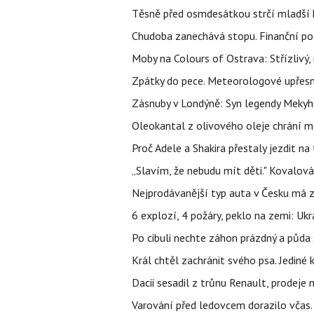
Těsně před osmdesátkou strčí mladší k
Chudoba zanechává stopu. Finanční pot
Moby na Colours of Ostrava: Střízlivý, 
Zpátky do pece. Meteorologové upřesn
Zásnuby v Londýně: Syn legendy Mekyho
Oleokantal z olivového oleje chrání m
Proč Adele a Shakira přestaly jezdit na t
„Slavím, že nebudu mít děti." Kovalová
Nejprodávanější typ auta v Česku má zá
6 explozí, 4 požáry, peklo na zemi: Ukr
Po cibuli nechte záhon prázdný a půda 
Král chtěl zachránit svého psa. Jediné
Dacii sesadil z trůnu Renault, prodeje
Varování před ledovcem dorazilo včas.