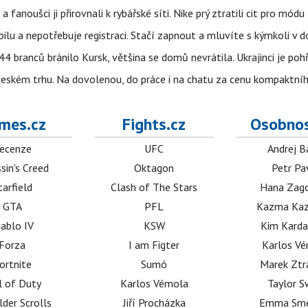
anoušci ji přirovnali k rybářské síti. Nike prý ztratili cit pro módu
obilu a nepotřebuje registraci. Stačí zapnout a mluvíte s kýmkoli v
4 branců bránilo Kursk, většina se domů nevrátila. Ukrajinci je pohř
 českém trhu. Na dovolenou, do práce i na chatu za cenu kompaktní
mes.cz
Fights.cz
Osobnos
ecenze
UFC
Andrej B
sin's Creed
Oktagon
Petr Pa
tarfield
Clash of The Stars
Hana Zag
GTA
PFL
Kazma Kaz
iablo IV
KSW
Kim Karda
Forza
I am Figter
Karlos V
ortnite
Sumó
Marek Ztr
l of Duty
Karlos Vémola
Taylor S
lder Scrolls
Jiří Procházka
Emma Sm