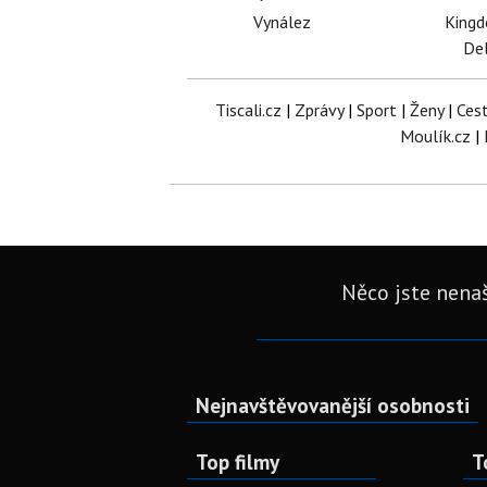
Vynález
King
Del
Tiscali.cz
|
Zprávy
|
Sport
|
Ženy
|
Ces
Moulík.cz
|
Něco jste nenaš
Nejnavštěvovanější osobnosti
Top filmy
T