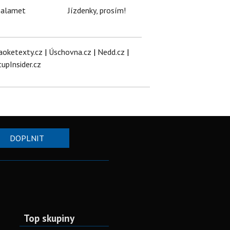
halamet
Jízdenky, prosím!
aoketexty.cz
|
Úschovna.cz
|
Nedd.cz
|
tupInsider.cz
DOPLNIT
Top skupiny