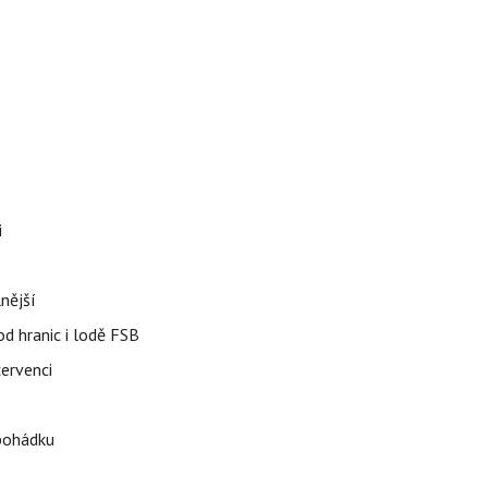
i
nější
od hranic i lodě FSB
červenci
 pohádku