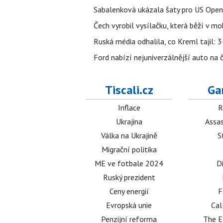
Sabalenková ukázala šaty pro US Open a f
Čech vyrobil vysílačku, která běží v m
Ruská média odhalila, co Kreml tajil: 34
Ford nabízí nejuniverzálnější auto na
Tiscali.cz
Ga
Inflace
R
Ukrajina
Assas
Válka na Ukrajině
S
Migrační politika
ME ve fotbale 2024
D
Ruský prezident
Ceny energií
F
Evropská unie
Cal
Penzijní reforma
The E