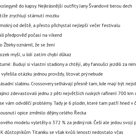
olegyně do kapsy. Nejkrásnější outfity Jany Švandové berou dech
íže zrychlují stárnutí mozku
mokrý od deště, a přesto přichystal nejlepší večer festivalu
ili předpověď počasí na víkend
 Žbirky oznámil, že se žení
ozek myší, u lidí zatím chybí důkaz
urné: Budují si vlastní stadiony a chtějí, aby fanoušci jezdili za nim
 vyřešila otázku jednou provždy, litovat prý nebude
sadní slabinu. Crossovery selhávají přesně tam, kde mají být nejsil
ajinci zdevastovali jednu z pěti největších ruských rafinerií 700 km 
se vám odvděčí problémy. Tady je 6 plodin, které tam patří hned v 
 kousnutí opice změnilo dějiny celého Řecka
 nového modelu vyletěly o 372 % za jediný rok. Češi ale jedou svojí
 K důstojníkům Titaniku se však kvůli lenosti nedostalo včas