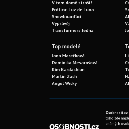
V tom domě straší!
C
Erótica: Luz de Luna
S
Snowboarďáci
A
Vyprávěj
V
Transformers Jedna
J
Top modelé
T
Jana Marečková
L
Dominika Mesarošová
C
Kim Kardashian
T
Martin Zach
H
Angel Wicky
A
Osobnosti.cz
toho zde najde
známých osob